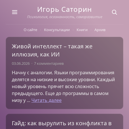
Skip
Игорь Саторин
to
content
Психология, осознанность, саморазвитие
О сайте
Консультации
Книги
Архив
Живой интеллект – такая же
иллюзия, как ИИ
03.06.2026
7 комментариев
Начну с аналогии. Языки программирования
делятся на низкие и высокие уровни. Каждый
новый уровень прячет всю сложность
предыдущего. Еще до программы в самом
низу у ...
Читать далее
Гайд: как вырулить из конфликта в