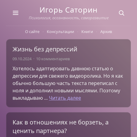
Skip
Игорь Саторин
to
content
Психология, осознанность, саморазвитие
О сайте
Консультации
Книги
Архив
Жизнь без депрессий
09.10.2024
10 комментариев
Хотелось адаптировать давнюю статью о
депрессии для свежего видеоролика. Но я как
обычно большую часть текста переписал с
ноля и дополнил новыми мыслями. Поэтому
выкладываю ...
Читать далее
Как в отношениях не борзеть, а
ценить партнера?