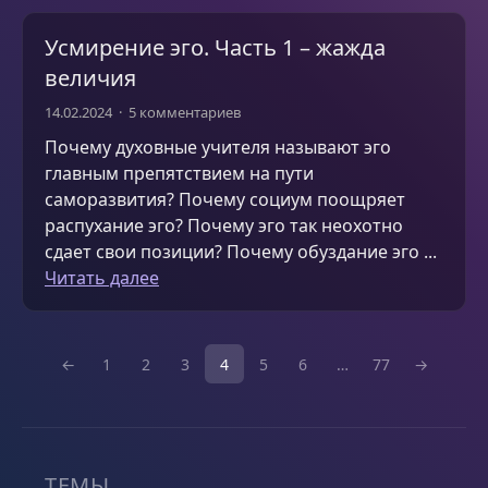
Усмирение эго. Часть 1 – жажда
величия
14.02.2024
5 комментариев
Почему духовные учителя называют эго
главным препятствием на пути
саморазвития? Почему социум поощряет
распухание эго? Почему эго так неохотно
сдает свои позиции? Почему обуздание эго ...
Читать далее
←
1
2
3
4
5
6
…
77
→
ТЕМЫ