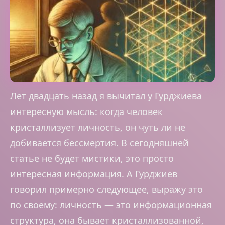
Лет двадцать назад я вычитал у Гурджиева
интересную мысль: когда человек
кристаллизует личность, он чуть ли не
добивается бессмертия. В сегодняшней
статье не будет мистики, это просто
интересная информация. А Гурджиев
говорил примерно следующее, выражу это
по своему: личность — это информационная
структура, она бывает кристаллизованной,