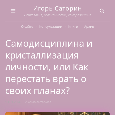
Skip
Игорь Саторин
to
content
Психология, осознанность, саморазвитие
О сайте
Консультации
Книги
Архив
Самодисциплина и
кристаллизация
личности, или Как
перестать врать о
своих планах?
13.01.2026
2 комментариев