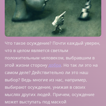
Что такое осуждение? Почти каждый уверен,
что в целом является светлым
положительным человеком, выбравшим в
этой жизни сторону
добра
. Но так ли это на
самом деле? Действительно ли это наш
выбор? Ведь многие из нас, например,
выбирают осуждение, унижая в своих
мыслях других людей. Причем, осуждение
может выступать под маской