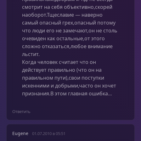
смотрит на себя объективно,скорей
наоборот.Тщеславие — наверно
самый опасный грех,опасный потому
что люди его не замечают,он не столь
очевиден как остальные,от этого
сложно отказаться,любое внимание
льстит.
Когда человек считает что он
действует правильно (что он на
правильном пути),свои поступки
искенними и добрыми,часто он хочет
признания.В этом главная ошибка…
Ответить
Eugene
01.07.2010 в 05:51