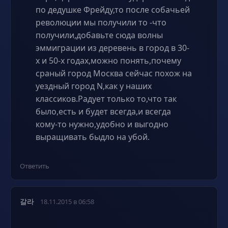
по дедушке Фрейду,то после собачьей
революции мы получили то -что
получили,добавьте сюда волны
эммиграции из деревень в город в 30-
х и 50-х годах,можно понять,почему
сраный город Москва сейчас похож на
уездный город N,как у наших
классиков.Радует только то,что так
было,есть и будет всегда,и всегда
кому-то нужно,удобно и выгодно
выращивать быдло на убой.
Ответить
갈라
18.11.2015 в 06:58