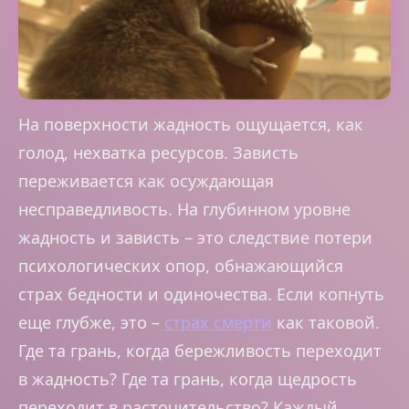
На поверхности жадность ощущается, как
голод, нехватка ресурсов. Зависть
переживается как осуждающая
несправедливость. На глубинном уровне
жадность и зависть – это следствие потери
психологических опор, обнажающийся
страх бедности и одиночества. Если копнуть
еще глубже, это –
страх смерти
как таковой.
Где та грань, когда бережливость переходит
в жадность? Где та грань, когда щедрость
переходит в расточительство? Каждый