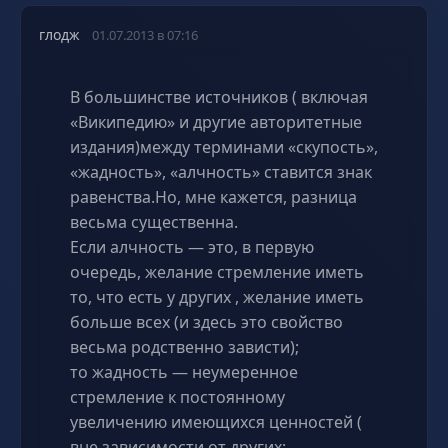
глодж
01.07.2013 в 07:16
В большинстве источников ( включая
«Википедию» и другие авторитетные
издания)между терминами «скупость»,
«жадность», «алчность» ставится знак
равенства.Но, мне кажется, разница
весьма существенна.
Если алчность — это, в первую
очередь, желание стремление иметь
то, что есть у других , желание иметь
больше всех (и здесь это свойство
весьма родственно зависти);
то жадность — неумеренное
стремление к постоянному
увеличению имеющихся ценностей (
вне зависимости от других;