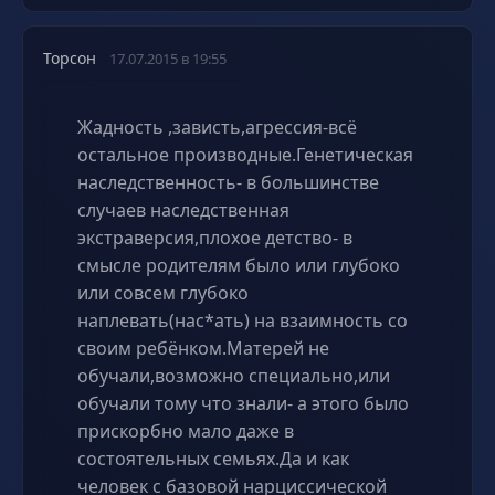
Торсон
17.07.2015 в 19:55
Жадность ,зависть,агрессия-всё
остальное производные.Генетическая
наследственность- в большинстве
случаев наследственная
экстраверсия,плохое детство- в
смысле родителям было или глубоко
или совсем глубоко
наплевать(нас*ать) на взаимность со
своим ребёнком.Матерей не
обучали,возможно специально,или
обучали тому что знали- а этого было
прискорбно мало даже в
состоятельных семьях.Да и как
человек с базовой нарциссической