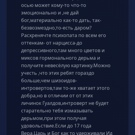
осью может кому-то что-то
эмоционально и ,не дай
бог,материально как-то дать, так-
безвозмездно,то-есть даром?
Расхренячте психопата по всем его
оттенкам- от нарцисса-до
депрессивного,там много цветов и
миксов гормонального дерьма и
получите невесёлую картинку.Можно
учесть ,что этих ребят гораздо
больше,чем шизоидов-
интровертов,там то-же хватает этого
добра,но в отличии от от этих
личинок Гуалдов,интроверт не будет
старательно тебя измазывать
дерьмом,при этом получая
удовольствие.Если до 17 года
Вера,Царь и Бог как то удерживали Ид