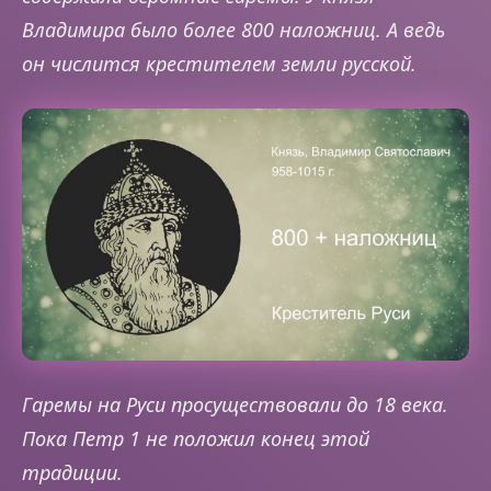
Владимира было более 800 наложниц. А ведь
он числится крестителем земли русской.
Гаремы на Руси просуществовали до 18 века.
Пока Петр 1 не положил конец этой
традиции.