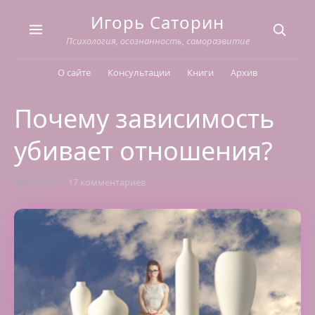
Skip
Игорь Саторин
to
content
Психология, осознанность, саморазвитие
О сайте
Консультации
Книги
Архив
Почему зависимость
убивает отношения?
06.05.2020
17 комментариев