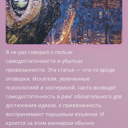
Я не раз говорил о пользе
самодостаточности и убытках
привязанности. Эта статья — что-то вроде
оговорки. Искатели, увлеченные
психологией и эзотерикой, часто возводят
самодостаточность в ранг обязательного для
достижения идеала, а привязанность
воспринимают паршивым изъяном. И
кроется за этим маневром обычно