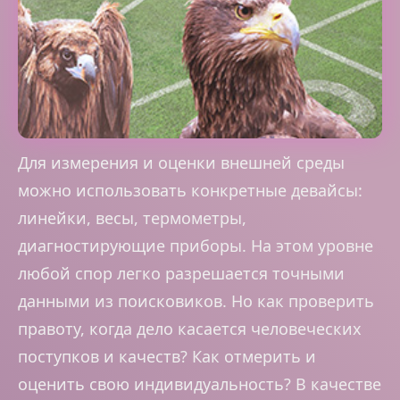
Для измерения и оценки внешней среды
можно использовать конкретные девайсы:
линейки, весы, термометры,
диагностирующие приборы. На этом уровне
любой спор легко разрешается точными
данными из поисковиков. Но как проверить
правоту, когда дело касается человеческих
поступков и качеств? Как отмерить и
оценить свою индивидуальность? В качестве