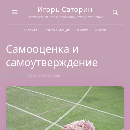
Skip
Игорь Саторин
to
content
Психология, осознанность, саморазвитие
О сайте
Консультации
Книги
Архив
Самооценка и
самоутверждение
20.06.2011
31 комментариев