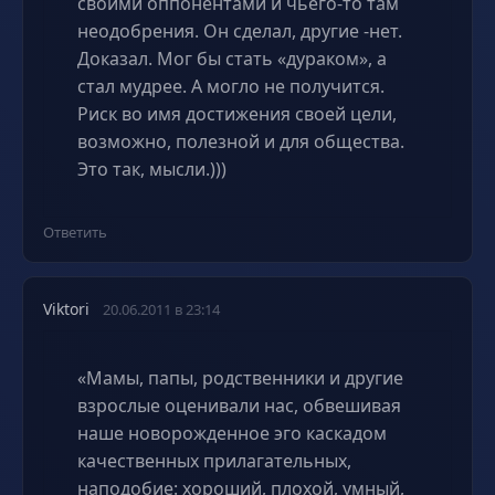
своими оппонентами и чьего-то там
неодобрения. Он сделал, другие -нет.
Доказал. Мог бы стать «дураком», а
стал мудрее. А могло не получится.
Риск во имя достижения своей цели,
возможно, полезной и для общества.
Это так, мысли.)))
Ответить
Viktori
20.06.2011 в 23:14
«Мамы, папы, родственники и другие
взрослые оценивали нас, обвешивая
наше новорожденное эго каскадом
качественных прилагательных,
наподобие: хороший, плохой, умный,