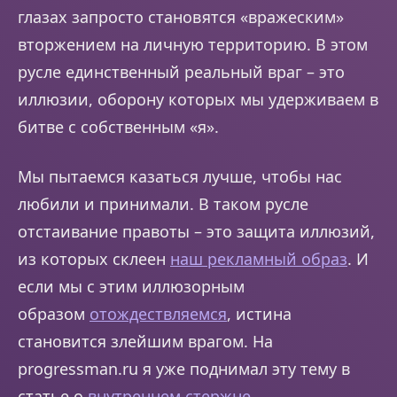
глазах запросто становятся «вражеским»
вторжением на личную территорию. В этом
русле единственный реальный враг – это
иллюзии, оборону которых мы удерживаем в
битве с собственным «я».
Мы пытаемся казаться лучше, чтобы нас
любили и принимали. В таком русле
отстаивание правоты – это защита иллюзий,
из которых склеен
наш рекламный образ
. И
если мы с этим иллюзорным
образом
отождествляемся
, истина
становится злейшим врагом. На
progressman.ru я уже поднимал эту тему в
статье о
внутреннем стержне
.