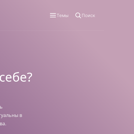
Темы
Поиск
себе?
ть
туальны в
ва.