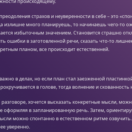
жности происходящему.
преодоления страхов и неуверенности в себе – это «сп
да излишне много планируешь, то начинаешь чего-то ож
жается избыточным значением. Становится страшно отк
ть ошибки в заготовленной речи, сказать что-то лишнее
ретным планом, все происходит естественней.
ажно в делах, но если план стал заезженной пластинкой
прокручивается в голове, тогда волнение и скованность
 разговоре, хочется высказать конкретные мысли, мож
не оформляя в запланированную речь. Затем, ориентиру
мысли можно спонтанно в естественном ритме озвучить. 
ее уверенно.