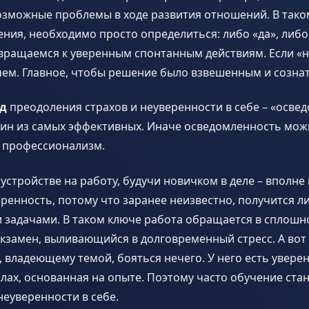
зможные проблемы в ходе развития отношений. В таком
ения, необходимо просто определиться: либо «да», либо 
звращаемся к уверенным спонтанным действиям. Если «не
чем. Главное, чтобы решение было взвешенным и созна
д
преодоления страхов и неуверенности в себе – «осве
дин из самых эффективных. Иначе осведомленность мож
и профессионализм.
устройстве на работу, будучи новичком в деле – вполн
енность, потому что заранее неизвестно, получится ли
 задачами. В таком ключе работа обращается в сплошн
кзамен, выливающийся в долговременный стресс. А вот
 владеющему темой, бояться нечего. У него есть увере
лах, основанная на опыте. Поэтому часто обучение ст
неуверенности в себе.