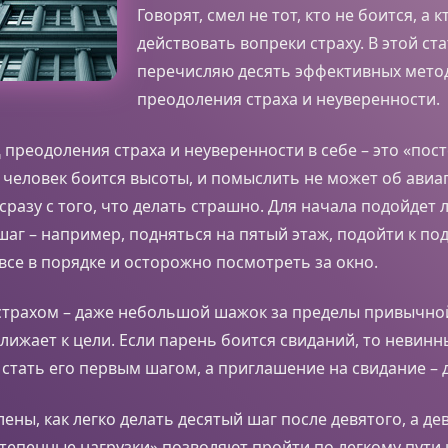
Говорят, смел не тот, кто не боится, а 
действовать вопреки страху. В этой ста
перечисляю десять эффективных мето
преодоления страха и неуверенности.
д
преодоления страха и неуверенности в себе – это «пос
и человек боится высоты, и помыслить не может об авиа
сразу с того, что делать страшно. Для начала подойдет
г – например, подняться на пятый этаж, подойти к по
 все в порядке и осторожно посмотреть за окно.
 страхом – даже небольшой шажок за пределы привычно
ижает к цели. Если парень боится свиданий, то невин
стать его первым шагом, а приглашение на свидание – 
лены, как легко делать десятый шаг после девятого, а де
тепенные нагрузки» позволяют пройти по легкому пути