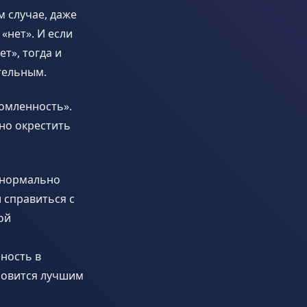
 случае, даже
«нет». И если
т», тогда и
тельным.
домленность».
но окрестить
е нормально
 справиться с
ой
нность в
ановится лучшим