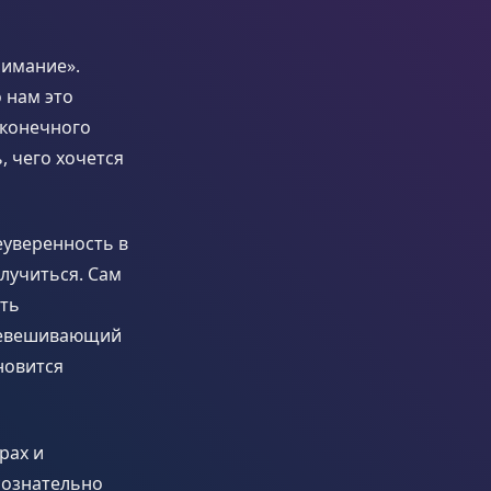
нимание».
 нам это
 конечного
, чего хочется
еуверенность в
лучиться. Сам
ить
еревешивающий
новится
рах и
сознательно