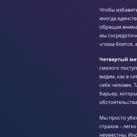
Чтобы избавить
иногда единств
обращая вниман
мы сосредоточен
«глаза боятся, 
Четвертый ме
смелого поступ
видим, как в с
себе человек. 
барьер, которы
обстоятельства
Мы просто убеж
страхов – легк
неуместны. Ин