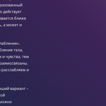
образованный
о действует
ывается ближе
, а может и
лабление».
бление тела,
 и чувства, тем
взаимосвязаны.
ы расслабляем и
чший вариант –
ной
 можно