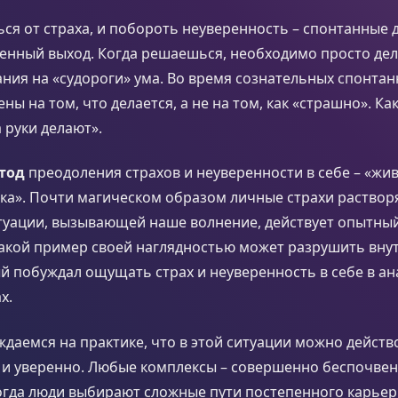
ся от страха, и побороть неуверенность – спонтанные 
енный выход. Когда решаешься, необходимо просто дел
ия на «судороги» ума. Во время сознательных спонтан
ы на том, что делается, а не на том, как «страшно». Ка
а руки делают».
тод
преодоления страхов и неуверенности в себе – «жи
ка». Почти магическом образом личные страхи раствор
итуации, вызывающей наше волнение, действует опытны
Такой пример своей наглядностью может разрушить вну
й побуждал ощущать страх и неуверенность в себе в а
х.
даемся на практике, что в этой ситуации можно действ
о и уверенно. Любые комплексы – совершенно беспочве
огда люди выбирают сложные пути постепенного карьер