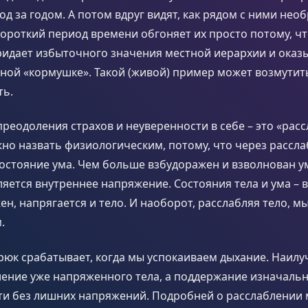
год за годом. А потом вдруг видят, как рядом с ними не
короткий период времени обгоняет их просто потому, чт
ридает избыточного значения местной иерархии и оказ
ьной «кормушке». Такой (живой) пример может возмутить
ть.
реодоления страхов и неуверенности в себе – это «расс
но назвать физиологическим, потому, что через рассла
остояние ума. Чем больше взбудоражен и взволнован ум
яется внутреннее напряжение. Состояния тела и ума – 
ен, напрягается и тело. И наоборот, расслабляя тело, м
.
юк срабатывает, когда мы успокаиваем дыхание. Наилу
ление уже напряженного тела, а поддержание изначаль
ти без лишних напряжений. Подробней о расслаблении