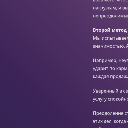
нагрузкам, и в
непреодолимы
Второй метод
Мы испытываем
значимостью. 
Например, неу
ударит по карм
каждая продаж
Уверенный в се
услугу спокойн
Преодоление ст
этих дел, когд