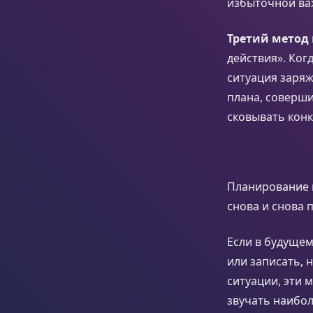
избыточной ва
Третий метод
действия». Ког
ситуация заря
плана, соверши
сковывать конк
Планирование в
снова и снова 
Если в будущем
или записать, 
ситуации, эти 
звучать наибол