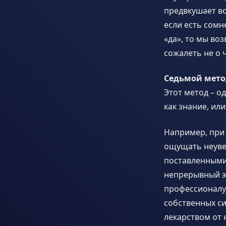
предвкушает во
если есть сомн
«да», то мы во
сожалеть не о 
Седьмой мето
Этот метод – о
как знание, ил
Например, при 
ощущать неувер
поставленными
непрерывный э
профессионалу,
собственных си
лекарством от 