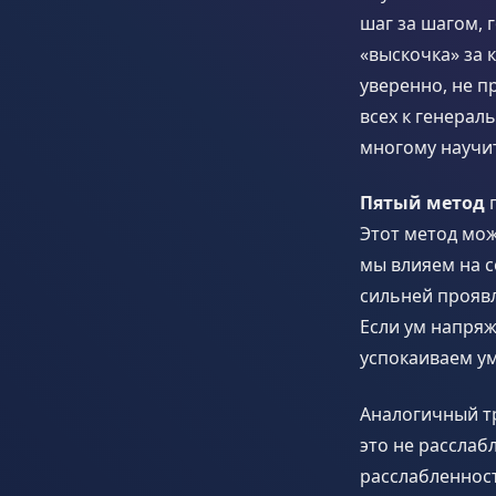
шаг за шагом, 
«выскочка» за 
уверенно, не п
всех к генерал
многому научи
Пятый метод
п
Этот метод мож
мы влияем на с
сильней проявл
Если ум напряж
успокаиваем ум
Аналогичный тр
это не расслаб
расслабленнос