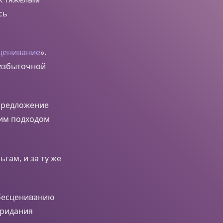
сь
ценивание
».
 избыточной
 предложение
ким подходом
гам, и за ту же
обесцениванию
придания