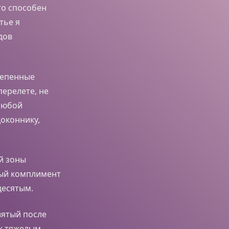
кто способен
тье я
дов
тепенные
перелете, не
 любой
доконнику,
й зоны
ный комплимент
десятым.
вятый после
 к тяжелым