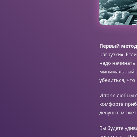
Первый мето
нагрузки». Есл
надо начинать 
минимальный ша
убедиться, что
И так с любым
комфорта прибл
девушке может 
Вы будете удив
восьмого. «Пос