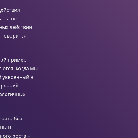
действия
ать, не
ных действий
к говорится:
вой пример
яются, когда мы
й уверенный в
тренний
налогичных
овать без
нны и
ного роста –