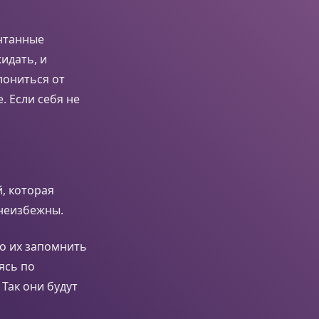
онтанные
идать, и
лониться от
. Если себя не
, которая
 неизбежны.
но их запомнить
ясь по
Так они будут