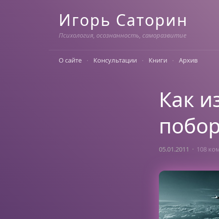
Skip
Игорь Саторин
to
content
Психология, осознанность, саморазвитие
О сайте
Консультации
Книги
Архив
Как и
побор
05.01.2011
108 ко