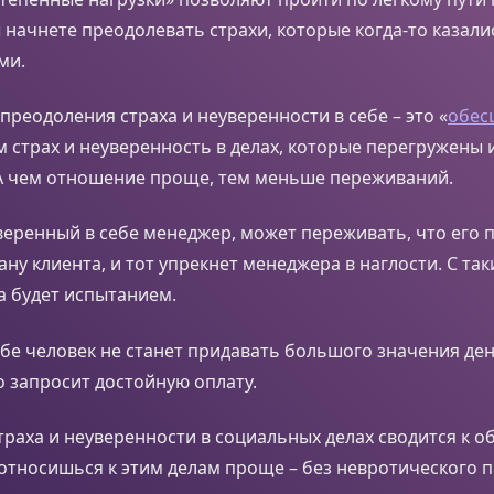
ы начнете преодолевать страхи, которые когда-то казали
ми.
преодоления страха и неуверенности в себе – это «
обес
 страх и неуверенность в делах, которые перегружены
А чем отношение проще, тем меньше переживаний.
веренный в себе менеджер, может переживать, что его
ану клиента, и тот упрекнет менеджера в наглости. С та
а будет испытанием.
бе человек не станет придавать большого значения день
о запросит достойную оплату.
раха и неуверенности в социальных делах сводится к 
а относишься к этим делам проще – без невротического 