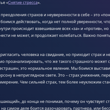
тье «
Снятие стресса
».
преодоления страхов и неуверенности в себе – это «по
боимся действовать, когда нет полной уверенности, что
внутри происходит взвешивание всех «за» и «против», но
ести не может, и продолжает колебаться. Важно понять
ригласить человека на свидание, но приходит страх и н
мо проанализировать, что же такого страшного может с
нестрашен, это нормальное явление. Мы боимся выстав
рсону в неприглядном свете. Это – страх унижения, п
мерение. Чем сильней страх, тем более неуклюжим ста
шающий», до конца не понимая, почему он чувствует ст
 на самом деле боится разочаровать партнера, или бес