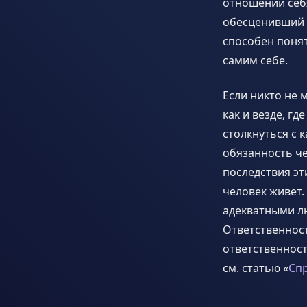
отношении себ
обесценивший 
способен понят
самим себе.
Если никто не 
как и везде, г
столкнуться с 
обязанность че
последствия эт
человек живет.
адекватными лю
Ответственност
ответственност
см. статью «
Сп