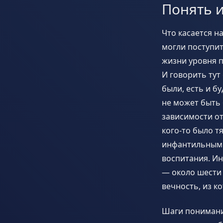
Понять и
Что касается н
могли поступит
жизни уровня п
И говорить тут
были, есть и б
не может быть 
зависимости от
кого-то было т
инфантильным 
воспитания. Ин
— около шести 
вечность, из к
Шаги понимани