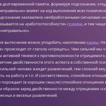
в долговременной памяти, формируя подсознание, отку
еправильно» влияет на ход выполнения всех психическ
одсознание захламлено необработанными сигналами «н
казывается на «работоспособности»
психики
, и тем чащ
 «неправильно».
ое вытеснение можно уподобить накоплению
кармы
. Не
» происходит от глагола «отрицать». Чем сильней мы ч
ем активней тянемся к противоположности отрицаемого
ятник двойственности этого аспекта в собственной псих
сильней человек жаждет развлечений, тем сложней ему 
ить на работу и т.п. И соответственно, спокойное отнош
 порождает (в хорошем смысле) спокойное отношение к
м образом заряд двойственности между отрицанием «с
есных и веселых развлечений.