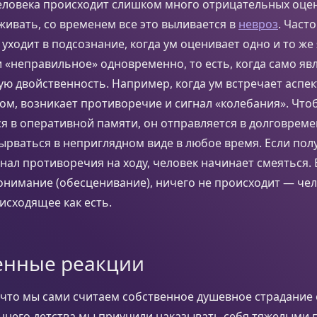
еловека происходит слишком много отрицательных оцен
ивать, со временем все это выливается в
невроз
. Част
уходит в подсознание, когда ум оценивает одно и то же
 «неправильное» одновременно, то есть, когда само яв
ую двойственность. Например, когда ум встречает аспек
ом, возникает противоречие и сигнал «колебания». Чтоб
я в оперативной памяти, он отправляется в долговрем
ырваться в неприглядном виде в любое время. Если пол
нал противоречия на ходу, человек начинает смеяться. 
нимание (обесценивание), ничего не происходит — чел
сходящее как есть.
енные реакции
, что мы сами считаем собственное душевное страдани
аннего детства мы приучили наказывать себя тяжелыми