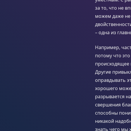
за то, что не 
можем даже не 
двойственности
– одна из главн
Например, част
потому что это
происходящее 
Другие привыкл
оправдывать эт
хорошего может
разрывается на
свершения благ
способны поним
никакой надоб
знать чего мы 