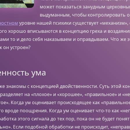
может показаться занудным церковны
выдуманным, чтобы контролировать о
ностном
уровне нашей психики существует «механизм»,
ого хорошо вписываются в концепцию греха и воздаяния
сами то и дело себя наказываем и оправдываем. Что же э
к он устроен?
енность ума
же знакомы с концепцией двойственности. Суть этой ко
 разделяет на «плохое» и «хорошее», «правильное» и «н
гое». Когда ум оценивает происходящее как «правильно
то вроде поощрения. Когда ум оценивает что-то как «не
аботка этого сигнала до тех пор, пока он не будет понят
ьно». Если подобной обработки не происходит, «непра