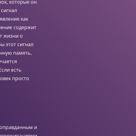
ок, которые он
о сигнал
 явление как
ление содержит
т жизни о
ы этот сигнал
енную память,
учается
Если есть
овек просто
е оправданным и
 переживаниями