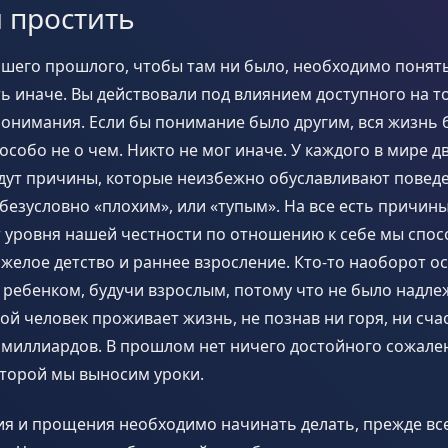
 простить
ашего прошлого, чтобы там ни было, необходимо понять
ь иначе. Вы действовали под влиянием доступного на т
онимания. Если бы понимание было другим, вся жизнь 
 особо не о чем. Никто не мог иначе. У каждого в мире 
удут причины, которые неизбежно обуславливают повед
безусловно «плохим», или «тупым». На все есть причины
 уровня нашей честности по отношению к себе мы спос
яжелое детство и раннее взросление. Кто-то наоборот о
ребенком, будучи взрослым, потому что не было надл
ой человек проживает жизнь, не познав ни горя, ни сча
миллиардов. В прошлом нет ничего достойного сожален
оторой мы выносим уроки.
я и прощения необходимо начинать делать, прежде все