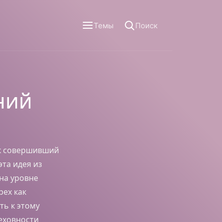
Темы
Поиск
ний
ек совершивший
эта идея из
на уровне
рех как
ть к этому
еховности