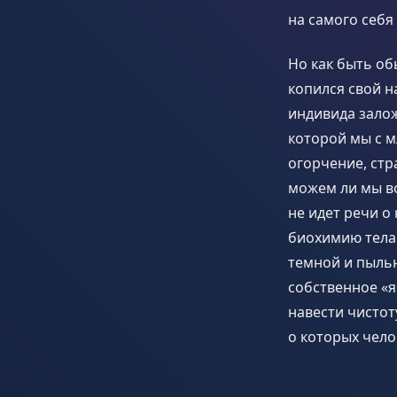
на самого себя 
Но как быть об
копился свой н
индивида зало
которой мы с м
огорчение, стра
можем ли мы в
не идет речи о
биохимию тела.
темной и пыльн
собственное «я
навести чистот
о которых чело