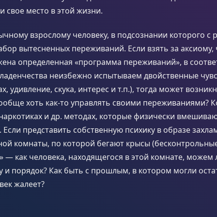
и свое место в этой жизни.
ычному взрослому человеку, в подсознании которого с 
абор вытесненных переживаний. Если взять за аксиому, 
жена определенная «программа переживаний», в соотве
ладенчества неизбежно испытываем двойственные чувст
х, удивление, скука, интерес и т.п.), тогда может возник
ообще хоть как-то управлять своими переживаниями? К
 наркотиках и др. методах, которые физически вмешиваю
 Если представить собственную психику в образе захла
ой комнаты, по которой бегают крысы (бесконтрольные
» — как человека, находящегося в этой комнате, можем 
у и порядок? Как быть с прошлым, в котором могли оста
век жалеет?