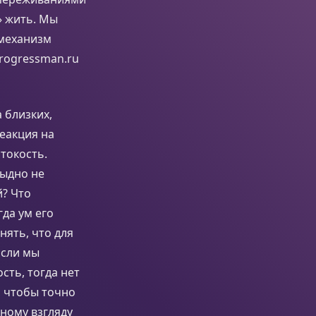
» жить. Мы
 механизм
rogressman.ru
 близких,
реакция на
токость.
тыдно не
й? Что
да ум его
нять, что для
Если мы
сть, тогда нет
м, чтобы точно
тному взгляду