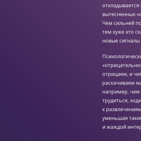
откладывается 
вытесненных «н
Чем сильней п
тем хуже это с
новые сигналы
Психологическ
«отрицательное
отрицаем, и ч
раскачиваем ма
например, чем 
трудиться, ход
к развлечениям
уменьшая таки
и жаждой интер