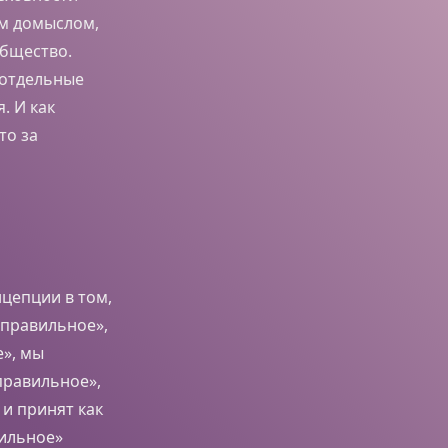
м домыслом,
бщество.
 отдельные
. И как
то за
нцепции в том,
еправильное»,
е», мы
правильное»,
 и принят как
вильное»