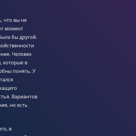
, что вы не
от момент
была бы другой.
двойственности
ение. Человек
, которые в
обны понять. У
стался
ежащего
стья. Вариантов
ия, но есть
го, в