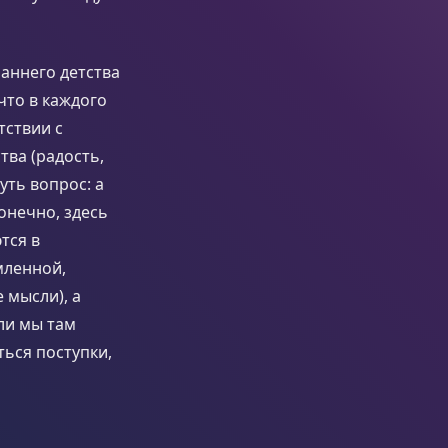
раннего детства
что в каждого
тствии с
ва (радость,
нуть вопрос: а
онечно, здесь
тся в
мленной,
 мысли), а
ли мы там
ться поступки,