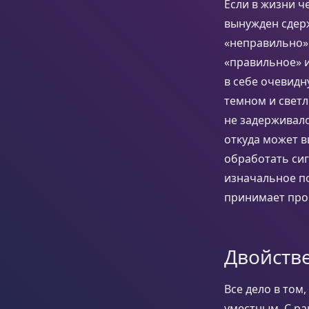
Если в жизни ч
вынужден сдерж
«неправильно» 
«правильное» и
в себе очевидн
темном и светл
не задерживалс
откуда может в
обработать сиг
изначальное по
принимает прои
Двойств
Все дело в том
уместным. С р