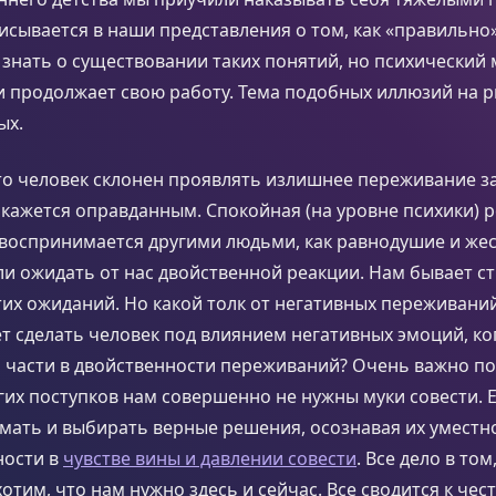
вписывается в наши представления о том, как «правильно
знать о существовании таких понятий, но психический
 продолжает свою работу. Тема подобных иллюзий на p
ых.
о человек склонен проявлять излишнее переживание за
 кажется оправданным. Спокойная (на уровне психики) 
воспринимается другими людьми, как равнодушие и жес
и ожидать от нас двойственной реакции. Нам бывает с
их ожиданий. Но какой толк от негативных переживани
 сделать человек под влиянием негативных эмоций, ког
 части в двойственности переживаний? Очень важно по
их поступков нам совершенно не нужны муки совести. 
ать и выбирать верные решения, осознавая их уместно
ности в
чувстве вины и давлении совести
. Все дело в то
хотим, что нам нужно здесь и сейчас. Все сводится к чес