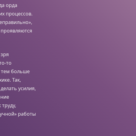
да орда
их процессов.
еправильно»,
е проявляются
 зря
то-то
, тем больше
ике. Так,
делать усилия,
ение
 труду,
кучной» работы