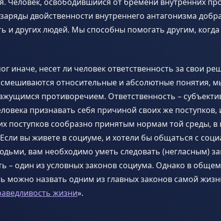
я. Человек, освободившийся от бремени внутренних пр
заряды двойственности внутреннего антагонизма добра
ь и других людей. Мы способны помогать другим, когд
мог иначе, несет ли человек ответственность за свои ре
де смешиваются относительные и абсолютные понятия, 
кажущимся противоречием. Ответственность – субъекти
ловека признавать себя причиной своих же поступков,
их поступков сообразно принятым нормам той среды, в
 Если вы живете в социуме, и хотели бы общаться с соц
дьми, вам необходимо уметь следовать (негласным) за
ь – один из условных законов социума. Однако в общем
ь можно назвать одним из главных законов самой жизни
раведливость жизни
».