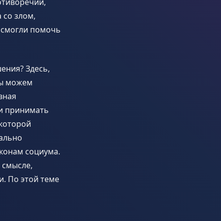
отиворечий,
 со злом,
а смогли помочь
шения? Здесь,
мы можем
вная
 и принимать
 которой
иально
конам социума.
 смысле,
. По этой теме