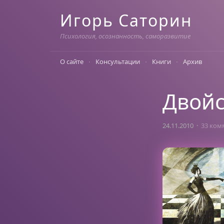
Skip
Игорь Саторин
to
content
Психология, осознанность, саморазвитие
О сайте
Консультации
Книги
Архив
Двойс
24.11.2010
33 ком