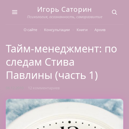
Skip
Игорь Саторин
to
content
Психология, осознанность, саморазвитие
О сайте
Консультации
Книги
Архив
Тайм-менеджмент: по
следам Стива
Павлины (часть 1)
06.12.2010
12 комментариев