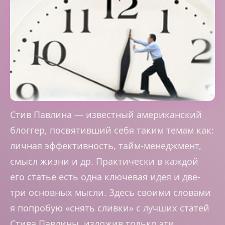
Стив Павлина — известный американский
блоггер, посвятивший себя таким темам как:
личная эффективность, тайм-менеджмент,
смысл жизни и др. Практически в каждой
его статье есть одна ключевая идея и две-
три основных мысли. Здесь своими словами
я попробую «снять сливки» с лучших статей
Стива Павлины, изложив только эти