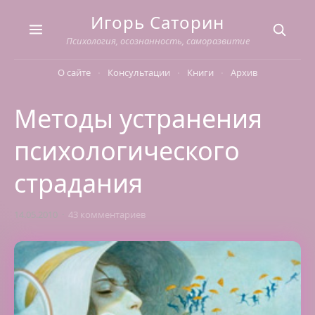
Skip
Игорь Саторин
to
content
Психология, осознанность, саморазвитие
О сайте
Консультации
Книги
Архив
Методы устранения
психологического
страдания
14.05.2010
43 комментариев