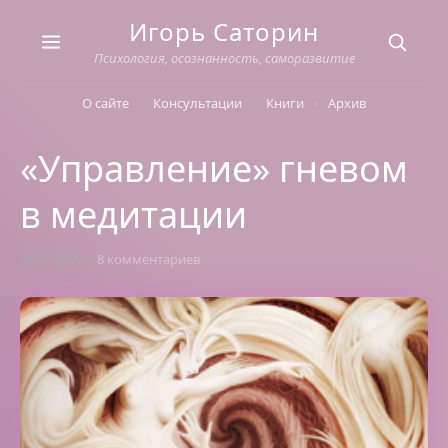
Skip
Игорь Саторин
to
content
Психология, осознанность, саморазвитие
О сайте
Консультации
Книги
Архив
«Управление» гневом
в медитации
06.07.2009
8 комментариев