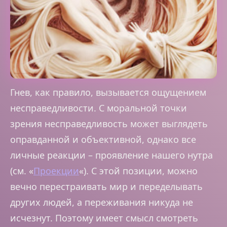
Гнев, как правило, вызывается ощущением
несправедливости. С моральной точки
зрения несправедливость может выглядеть
оправданной и объективной, однако все
личные реакции – проявление нашего нутра
(см. «
Проекции
«). С этой позиции, можно
вечно перестраивать мир и переделывать
других людей, а переживания никуда не
исчезнут. Поэтому имеет смысл смотреть