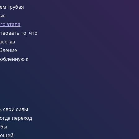
чем грубая
ные
го этапа
вовать то, что
всегда
ебление
собленную к
ь свои силы
Тогда переход
 бы
ающей