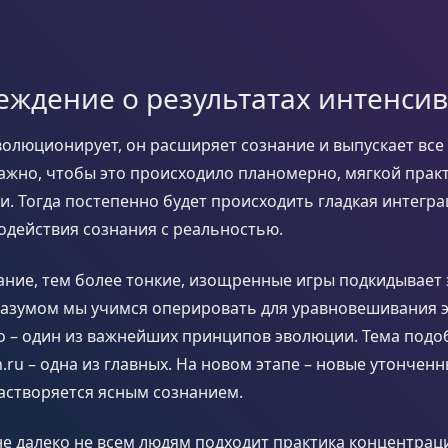
еждение о результатах интенси
волюционирует, он расширяет сознание и выпускает все
ажно, чтобы это происходило планомерно, мягкой прак
и. Тогда постепенно будет происходить гладкая интегр
одействия сознания с реальностью.
ние, тем более тонкие, изощренные игры подкидывает э
разумом мы учимся оперировать для уравновешивания э
то – один из важнейших принципов эволюции. Тема под
.ru – одна из главных. На новом этапе – новые утонченн
астворяется ясным сознанием.
е далеко не всем людям подходит практика концентрац