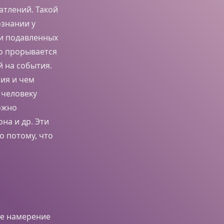
атлений. Такой
ознании у
 и подавленных
ло прорывается
й на события.
ия и чем
 человеку
ожно
на и др. Эти
о потому, что
ное намерение