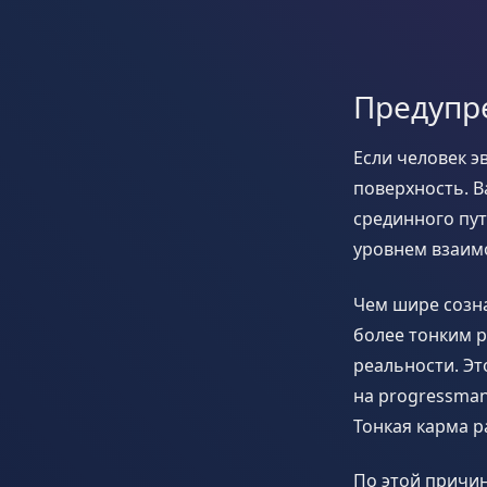
Предупр
Если человек э
поверхность. В
срединного пут
уровнем взаим
Чем шире созна
более тонким 
реальности. Э
на progressman
Тонкая карма р
По этой причин