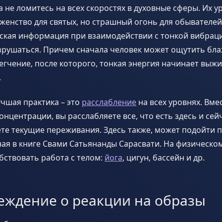
 не ломитесь на всех скоростях в духовные сферы. Их у
женство для святых, но страшный огонь для обывателей
еская информация при взаимодействии с тонкой вибрац
зрушаться. Причем сначала человек может ощутить бла
гчение, после которого, тонкая энергия начинает выжи
.
учшая практика – это
расслабление
на всех уровнях. Вме
нцентрации, вы расслабляете все, что есть здесь и сейч
е текущие переживания. Здесь также, может подойти п
ая в книге Свами Сатьянанды Сарасвати. На физическо
бствовать работа с телом:
йога
, цигун, бассейн и др.
еждение о реакции на образы