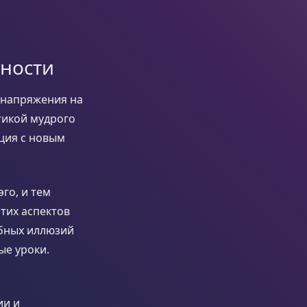
вности
 напряжения на
тикой мудрого
ация с новым
го, и тем
тих аспектов
обных иллюзий
ые уроки.
ии и