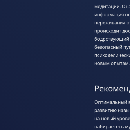
медитации. Она
информация по
переживания о
происходит дос
бодрствующий 
безопасный пут
психоделическ
новым опытам.
Рекомен
Оптимальный ва
развитию навы
на новый урове
набираетесь му