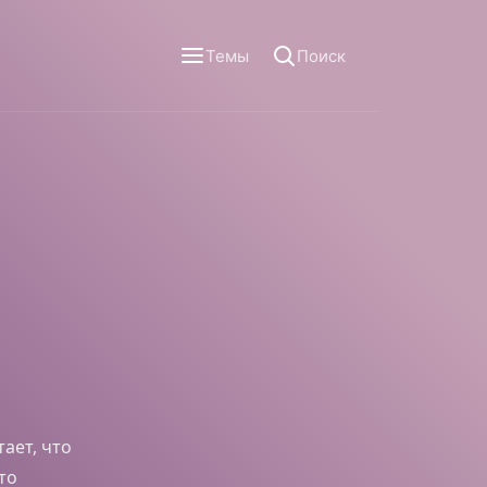
Темы
Поиск
тает, что
то