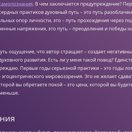
 самопознания
. В чем заключается предупреждение? Пер
ердных практиков духовный путь – это путь разоблачен
льных опор личности, это – путь прохождения через п
ненные напряжения, это путь – преодоления и победы н
ть ощущение, что автор стращает – создает негативны
духовного развития. Есть ли у меня такой повод? Единст
реждаю. Первые годы серьезной практики – это годы ло
эгоцентрического мировоззрения. Эго не желает сдава
оторой вы обретаете покой – это цена, которой вы будете
 меньше.
ния