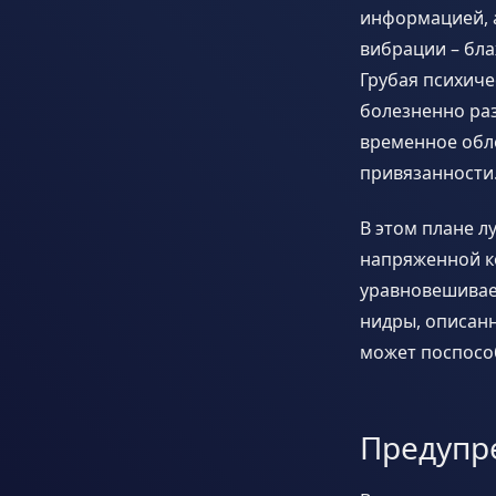
информацией, а
вибрации – бла
Грубая психич
болезненно ра
временное обле
привязанности
В этом плане л
напряженной ко
уравновешивает
нидры, описанн
может поспосо
Предупр