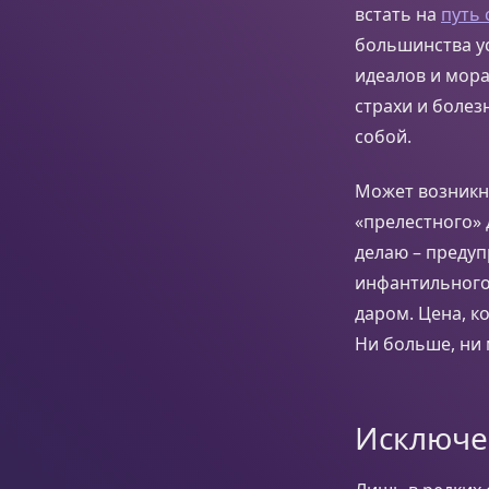
встать на
путь
большинства ус
идеалов и мора
страхи и болез
собой.
Может возникну
«прелестного» 
делаю – предуп
инфантильного 
даром. Цена, к
Ни больше, ни
Исключе