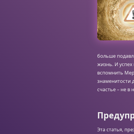
больше подавл
жизнь. И успех
вспомнить Мерл
знаменитости д
счастье – не в 
Предупр
Эта статья, пр