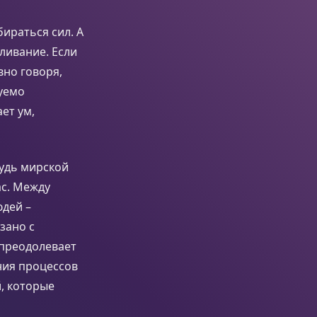
ираться сил. А
аливание. Если
вно говоря,
нуемо
ет ум,
будь мирской
ас. Между
дей –
зано с
 преодолевает
ния процессов
, которые