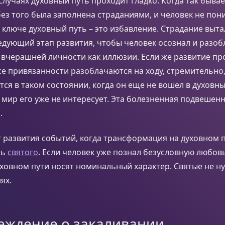
случаях духовный путь проходит гладко. Когда так бывае
без того была заполнена страданиями, и человек не пони
м ключе духовный путь – это избавление. Страдание выт
едующий этап развития, чтобы человек осознал и разоб
вчерашней личности как иллюзии. Если же развитие пр
се привязанности разоблачаются на ходу, стремительно,
тся в таком состоянии, когда он еще не вошел в духовн
мир его уже не интересует. Эта болезненная подвешен
.
 развития событий, когда трансформация на духовном 
ть
святого
. Если человек уже познал безусловную любовь
уховном пути носят номинальный характер. Святые не н
ях.
еждение о закаливании