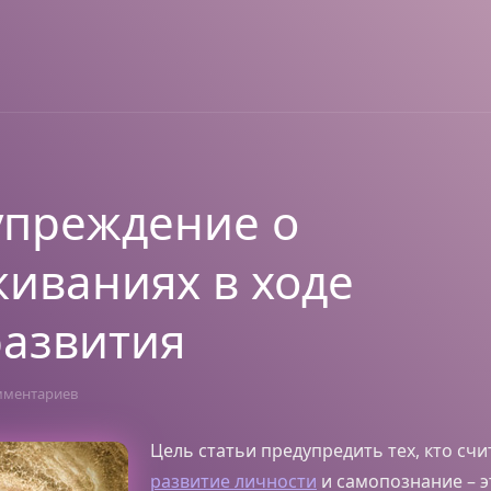
упреждение о
иваниях в ходе
азвития
мментариев
Цель статьи предупредить тех, кто счи
развитие личности
и самопознание – э