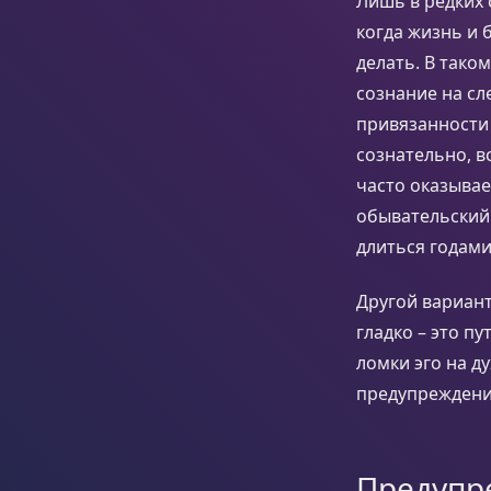
Лишь в редких 
когда жизнь и 
делать. В тако
сознание на сл
привязанности 
сознательно, в
часто оказывае
обывательский 
длиться годами
Другой вариант
гладко – это пу
ломки эго на д
предупреждени
Предупр