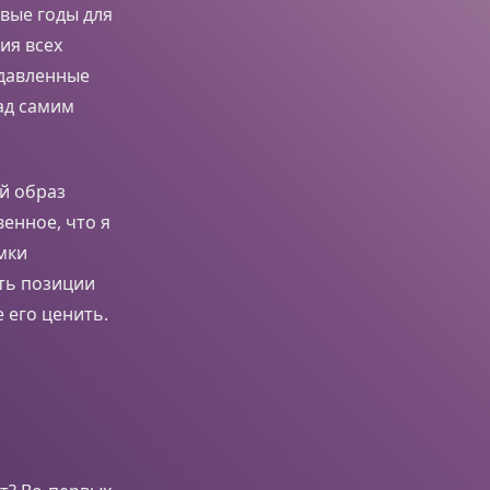
вые годы для
ия всех
одавленные
ад самим
й образ
венное, что я
мки
ть позиции
 его ценить.