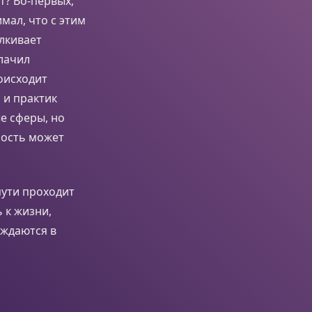
т? Во-первых,
мал, что с этим
алкивает
лачил
оисходит
 и практик
ые сферы, но
ность может
пути проходит
 к жизни,
уждаются в