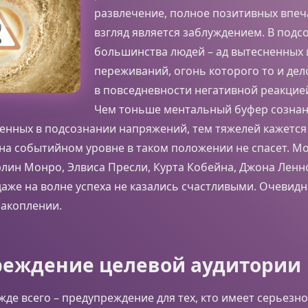
развлечение, полное позитивных впеч
взгляд является заблуждением. В подс
большинства людей – ад вытесненных
переживаний, огонь которого то и де
в повседневности негативной реакцие
Чем тоньше ментальный буфер сознан
енных в подсознании напряжений, тем тяжелей кажется
 на событийном уровне в таком положении не спасет. М
ин Монро, Элвиса Пресли, Курта Кобейна, Джона Ленно
аже на волне успеха не казались счастливыми. Очевидн
накоплении.
еждение целевой аудитории
ежде всего – предупреждение для тех, кто имеет серьез