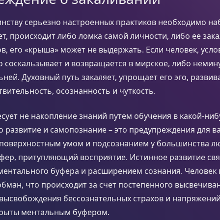
нству серьезно настроенных практиков необходимо наб
нет, происходит либо ломка самой личности, либо ее зак
ов, его «крыша» может не выдержать. Если человек, усло
о соскальзывает и возвращается в мирское, либо неми
ьней. Духовный путь закаляет, упрощает его эго, развива
вительность, осознанность и чуткость.
есует не накопление знаний путем обучения в какой-ни
о развитие и самопознание – это предупреждения для в
поверхностным умом и подсознанием у большинства лю
фер, притупляющий восприятие. Истинное развитие свя
ментального буфера и расширением сознания. Человек
бман, что происходит за счет постепенного высвечива
 высвобождения бессознательных страхов и напряжений
крыты ментальным буфером.