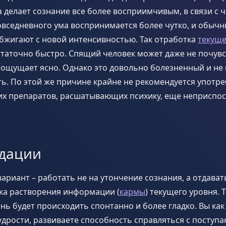
 делает сознание все более восприимчивым, в связи с 
вседневного ума воспринимается более чутко, и обыч
бжигают с новой интенсивностью. Так отработка
текуще
таточно быстро. Спящий человек может даже не почувст
ощущает ясно. Однако это довольно болезненный и не 
ь. По этой же причине крайне не рекомендуется употр
их препаратов, расшатывающих психику, еще неприспо
дации
риант – работать не на утончение сознания, а отдават
ка растворения информации (
кармы
) текущего уровня. 
нь будет происходить спонтанно и более гладко. Вы как
дрости, развиваете способность справляться с поступ