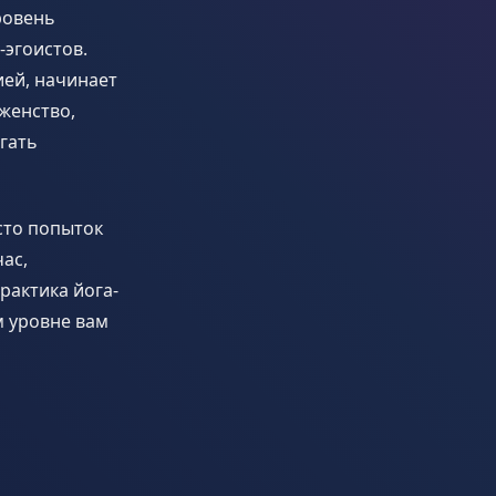
ровень
-эгоистов.
ией, начинает
женство,
гать
сто попыток
ас,
рактика йога-
м уровне вам