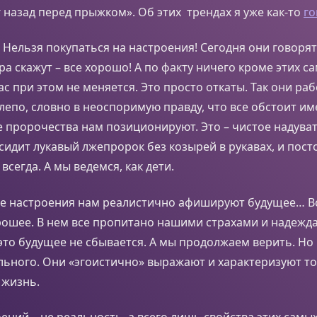
 назад перед прыжком». Об этих трендах я уже как-то
го
! Нельзя покупаться на настроения! Сегодня они говорят
тра скажут – все хорошо! А по факту ничего кроме этих с
ас при этом не меняется. Это просто откаты. Так они раб
лепо, словно в неоспоримую правду, что все обстоит име
 пророчества нам позиционируют. Это – чистое надуват
сидит лукавый лжепророк без козырей в рукавах, и пост
всегда. А мы ведемся, как дети.
ые настроения нам реалистично афишируют будущее… Вс
рошее. В нем все пропитано нашими страхами и надежда
это будущее не сбывается. А мы продолжаем верить. Но
льного. Они «эгоистично» выражают и характеризуют т
 жизнь.
ений – не реальность, а всего лишь свойства этих самы