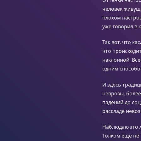
человек живущ
плохом настрое
уже говорил в к
Так вот, что к
что происходит
наклонной. Все
одним способом
И здесь традиц
неврозы, боле
падений до со
раскладе нево
Наблюдаю это л
Толком еще не 