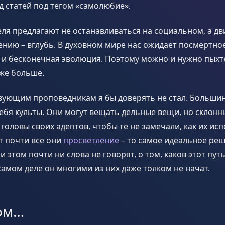
д статей под тегом «самолюбие».
ля предлагают не останавливаться на социальном, а дв
нию – вглубь. В духовном мире нас ожидает посмертно
 и бесконечная эволюция. Поэтому можно и нужно пыхт
аже больше.
твующим проповедникам я бы доверять не стал. Больши
себя культы. Они могут вещать дельные вещи, но склонн
головы своих адептов, чтобы те не замечали, как их исп
т почти все они
просветление
– то самое идеальное реш
 этом почти ни слова не говорят, о том, каков этот пут
самом деле он многими из них даже толком не начат.
том…