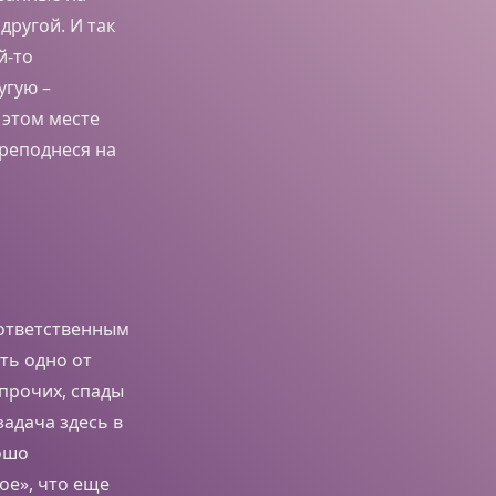
другой. И так
й-то
угую –
В этом месте
преподнеся на
ответственным
ть одно от
 прочих, спады
задача здесь в
рошо
ое», что еще