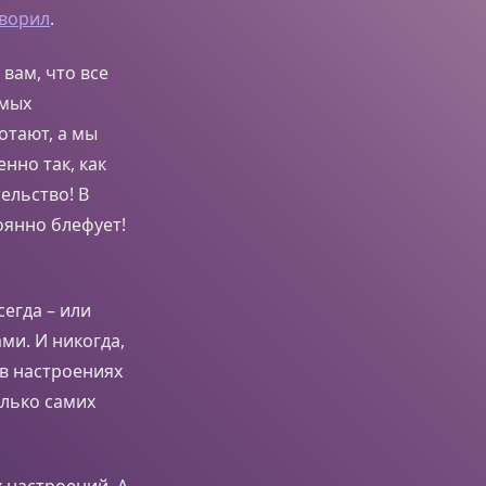
ворил
.
 вам, что все
амых
отают, а мы
нно так, как
ельство! В
оянно блефует!
егда – или
ми. И никогда,
 в настроениях
олько самих
х настроений. А