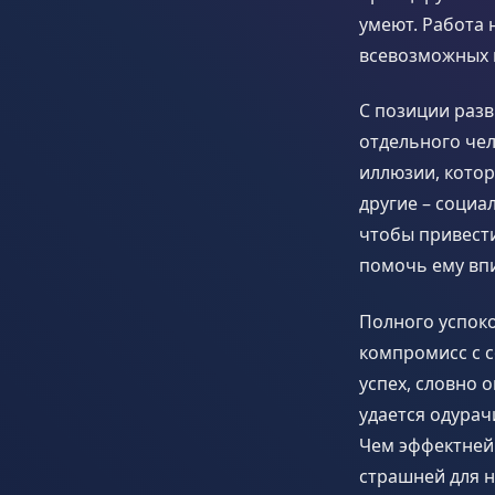
умеют. Работа 
всевозможных г
С позиции раз
отдельного чел
иллюзии, кото
другие – социа
чтобы привести
помочь ему вп
Полного успоко
компромисс с 
успех, словно 
удается одурач
Чем эффектней 
страшней для н