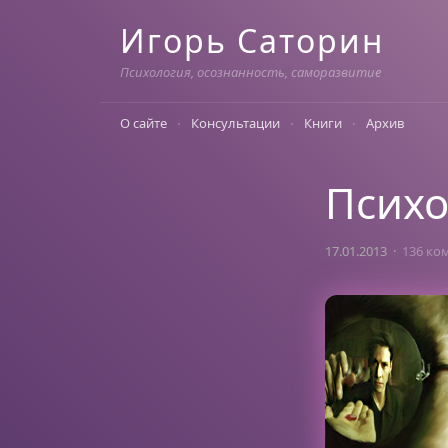
Skip
Игорь Саторин
to
content
Психология, осознанность, саморазвитие
О сайте
Консультации
Книги
Архив
Психо
17.01.2013
136 ко