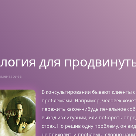
логия для продвинут
мментариев
В консультировании бывают клиенты 
проблемами. Например, человек хоче
пережить какое-нибудь печальное соб
выход из ситуации, или побороть опр
страх. Но решив одну проблему, он вид
не приходит, и проблемы, словно нан