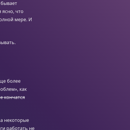
о бывает
 ясно, что
олной мере. И
вывать.
еще более
облем», как
не кончатся
 на некоторые
ги работать не