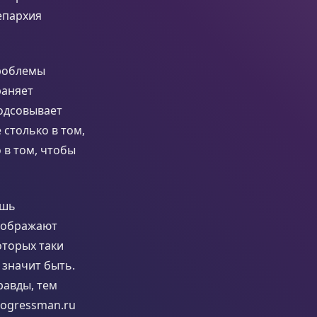
епархия
проблемы
раняет
подсовывает
 столько в том,
 в том, чтобы
ишь
зображают
оторых таки
 значит быть.
равды, тем
rogressman.ru