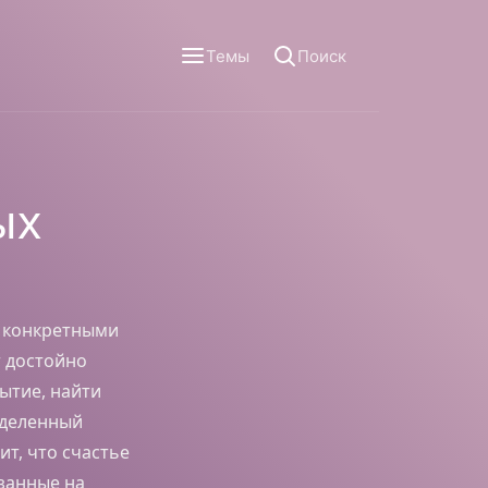
Темы
Поиск
ых
с конкретными
т достойно
ытие, найти
еделенный
ит, что счастье
изанные на