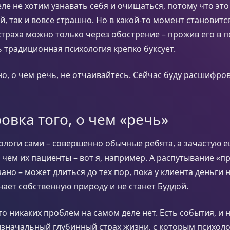
еле не хотим узнавать себя и очищаться, потому что эт
й, так и вовсе страшно. Но в какой-то момент становится
страха можно только через обострение – прожив его в п
сь традиционная психология крепко буксует.
но, о чем речь, не отчаивайтесь. Сейчас буду расшифро
вка того, о чем «речь»
ологи сами – совершенно обычные ребята, а зачастую 
чем их пациенты – вот я, например. А распутывание «пр
ано – может длиться до тех пор, пока
у клиента деньги 
нает собственную природу и не станет Буддой.
что никаких проблем на самом деле нет. Есть события, и
значальный глубинный страх жизни, с которым психоло