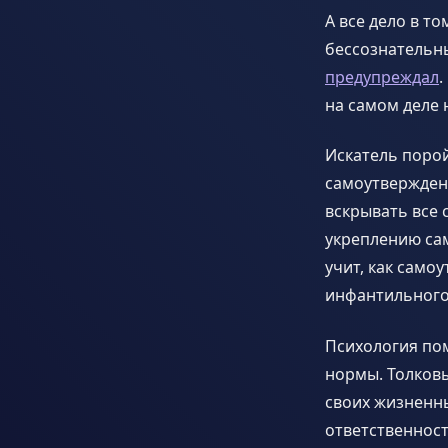
А все дело в т
бессознательны
предупреждал
.
на самом деле 
Искатель порой
самоутверждени
вскрывать все 
укреплению са
учит, как само
инфантильного
Психология по
нормы. Толковы
своих жизненны
ответственност