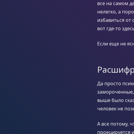
все на самом д
нелегко, а поро
избавиться от 
вот где-то зде
Если еще не яс
Расшифро
Да просто псих
замороченные, 
выше было сказ
человек не поз
А все потому, 
проецируется и