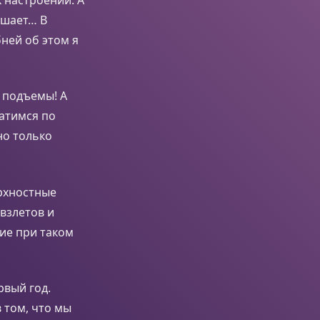
ушает… В
ней об этом я
м подъемы! А
катимся по
но только
ерхностные
взлетов и
ие при таком
рвый год.
в том, что мы