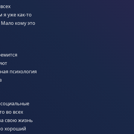
 всех
 я уже как-то
 Мало кому это
ремится
уют
ная психология
з
в социальные
то во всех
 за свою жизнь
то хороший