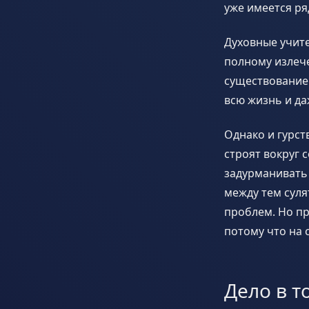
уже имеется ря
Духовные учите
полному излече
существование
всю жизнь и д
Однако и гурс
строят вокруг 
задурманивать 
между тем суля
проблем. Но при
потому что на 
Дело в 