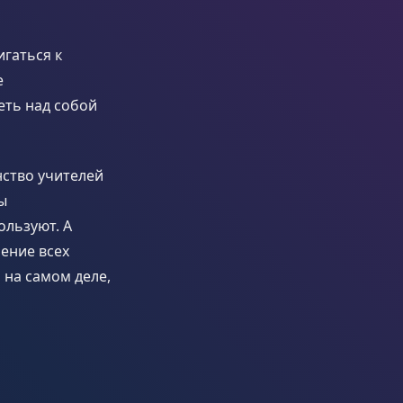
игаться к
е
еть над собой
нство учителей
ы
ользуют. А
ение всех
ь на самом деле,