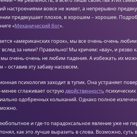
ий настроениями вовсе не живет, а непрерывно предвк
нии предвкушает плохое, в хорошем – хорошее. Подроб
ниге «
Механический бог
».
асается «американских горок», мы все очень-очень люби
 вслед за ними? Правильно! Мы кричим: «вау», и резво 
 мы очень-очень не любим падения. А избежать их мож
 – оставив эту забаву насовсем.
ионная психология заходит в тупик. Она устраняет пов
е-менее сглаживает острую
двойственность
психических 
циально одобренных колыханий. Однако полное излечен
зможно.
юбопытное и где-то парадоксальное явление уже не пе
понял, как это лучше выразить в слова. Возможно, суть 