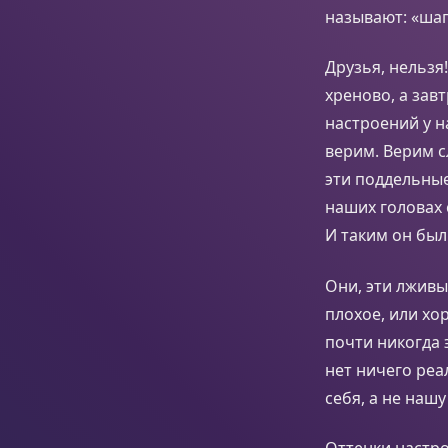
называют: «шаг
Друзья, нельзя
хреново, а зав
настроений у н
верим. Верим с
эти поддельные
наших головах 
И таким он был 
Они, эти лжив
плохое, или хо
почти никогда 
нет ничего реа
себя, а не нашу
Оттенки настро