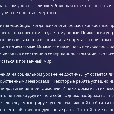
на таком уровне – слишком большая ответственность и 
уру, а не простых смертных.
вития «вообще», когда психология решает конкретные 
овека, она при этом создает ему новые. Психология уст
рые не вписываются в социальные нормы, но при этом 
льно приемлемые. Иными словами, цель психологии – не
 человека к состоянию совершенной гармонии, сколько
исаться в привычный мир.
ения на социальном уровне не достичь. Тут остается л
собственными неврозами. Некоторые ребята успешно и
они достигли вечной гармонии. И некоторым из этих нек
ить не только других, но и себя. Однако изображать – не
человек демонстрирует успех, тем сильней он боится п
его его собственные душевные раны. По этой теме на p