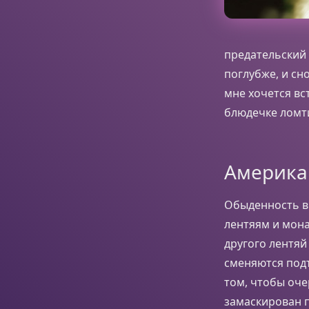
предательский 
поглубже, и сно
мне хочется вс
блюдечке ломт
Америка
Обыденность в
лентяям и мона
другого лентяй
сменяются подъ
том, чтобы оче
замаскирован п