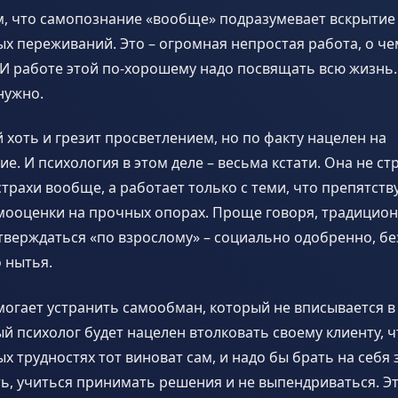
ом, что самопознание «вообще» подразумевает вскрытие
х переживаний. Это – огромная непростая работа, о чем
 И работе этой по-хорошему надо посвящать всю жизнь.
нужно.
 хоть и грезит просветлением, но по факту нацелен на
е. И психология в этом деле – весьма кстати. Она не ст
страхи вообще, а работает только с теми, что препятств
мооценки на прочных опорах. Проще говоря, традицион
утверждаться «по взрослому» – социально одобренно, бе
 нытья.
могает устранить самообман, который не вписывается 
й психолог будет нацелен втолковать своему клиенту, ч
х трудностях тот виноват сам, и надо бы брать на себя
ь, учиться принимать решения и не выпендриваться. Э