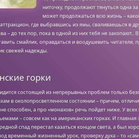
ниточку, продолжают тянуться одна за 
может продолжаться всю жизнь – како
аттракцион, где выбравшись из ямы, сваливаешься в др
ва – до тех пор, пока в одной из них тебя не закопают.. 
тавить смайлик, оправдаться и воодушевить читателя, 
ик свежей надежды.
нские горки
идится состоящей из непрерывных проблем только без
хам в околопросветленном состоянии – причем, отличи
 не способен, а про «монахов» речь пойдет ниже. У всех
емами – совсем как на американских горках. И главная 
редной спад перестал казаться концом света, а был хо
од временный жизненный урок, проверку духа – то «сам