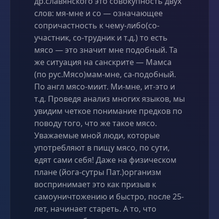
др.славянского это совокупность двух
слов: мя-мне и со — означающее
сопричастность к чему-либо(со-
участник, со-трудник и т.д.) то есть
мясо — это значит мне подобный. Та
же ситуация на санскрите — Мамса
(по рус.Мясо)мам-мне, са-подобный.
По англ мясо-миит. Ми-мне, ит-это и
т.д. Проведя анализ многих языков, мы
увидим четкое понимание предков по
поводу того, что же такое мясо.
Уважаемые мной люди, которые
употребляют в пищу мясо, по сути,
едят сами себя! Даже на физическом
плане (йога-сутры Пат.)организм
воспринимает это как призыв к
самоуничтожению и быстро, после 25-
лет, начинает стареть. А то, что