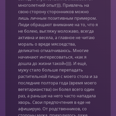
многолетний опыт))). Привлечь на
свою сторону сторонников можно
лишь личным позитивным примером.
Люди обращают внимание на то, что я
не болею, выгляжу моложаво, всегда
активна и весела, а главное не читаю
мораль о вреде мясоедства,
деликатно отмалчиваюсь. Многие
начинают интересоваться, «как я
дошла до жизни такой»)))). И ещё,
мужу стало больше перепадать
растительной пищи с моего стола и за
последние полтора года (время моего
вегетарианства) он болел всего один
раз, а раньше на него часто нападала
хворь. Свои предпочтения в еде не
афиширую. От родственников, со
стороны мужа, приходилось даже