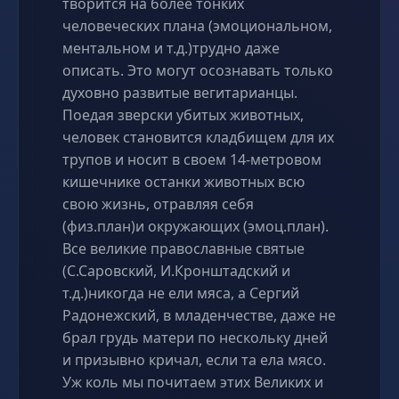
творится на более тонких
человеческих плана (эмоциональном,
ментальном и т.д.)трудно даже
описать. Это могут осознавать только
духовно развитые вегитарианцы.
Поедая зверски убитых животных,
человек становится кладбищем для их
трупов и носит в своем 14-метровом
кишечнике останки животных всю
свою жизнь, отравляя себя
(физ.план)и окружающих (эмоц.план).
Все великие православные святые
(С.Саровский, И.Кронштадский и
т.д.)никогда не ели мяса, а Сергий
Радонежский, в младенчестве, даже не
брал грудь матери по нескольку дней
и призывно кричал, если та ела мясо.
Уж коль мы почитаем этих Великих и