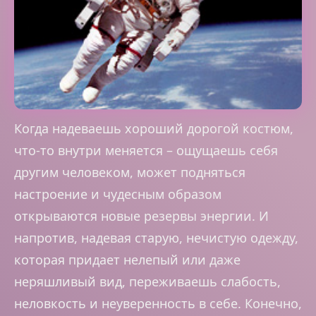
Когда надеваешь хороший дорогой костюм,
что-то внутри меняется – ощущаешь себя
другим человеком, может подняться
настроение и чудесным образом
открываются новые резервы энергии. И
напротив, надевая старую, нечистую одежду,
которая придает нелепый или даже
неряшливый вид, переживаешь слабость,
неловкость и неуверенность в себе. Конечно,