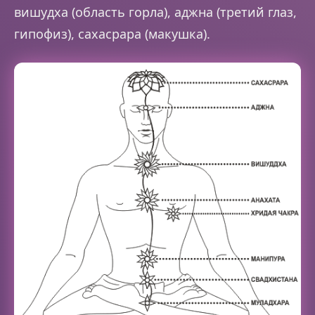
вишудха (область горла), аджна (третий глаз,
гипофиз), сахасрара (макушка).