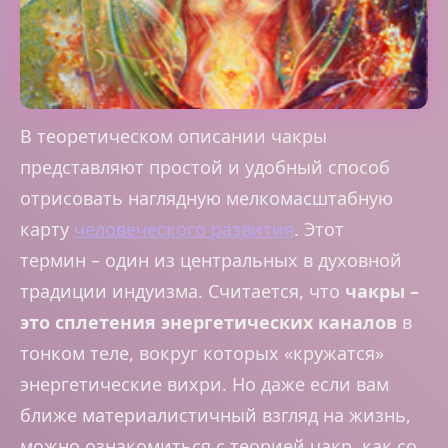
В теоретическом описании чакры
представляют простой и удобный способ
отрисовать наглядную мелкомасштабную
карту
человеческого развития
. Этот
термин – один из центральных в духовной
традиции индуизма. Считается, что
чакры –
это сплетения энергетических каналов
в
тонком теле, вокруг которых «кружатся»
энергетические вихри. Но даже если вам
ближе материалистичный взгляд на жизнь,
можно ознакомиться с теорией чакр, как со