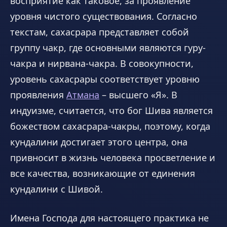
восприятие как таковое, за проявление
уровня чистого существования. Согласно
текстам, сахасрара представляет собой
группу чакр, где основными являются гуру-
чакра и нирвана-чакра. В совокупности,
уровень сахасрары соответствует уровню
проявления
Атмана
– высшего «Я». В
индуизме, считается, что бог Шива является
божеством сахасрара-чакры, поэтому, когда
кундалини достигает этого центра, она
привносит в жизнь человека просветление и
все качества, возникающие от единения
кундалини с Шивой.
Имена Господа для настоящего практика не