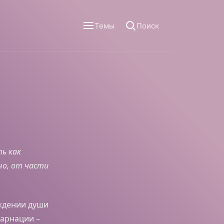
Темы
Поиск
ь как
но, от части
ождении души
карнации –