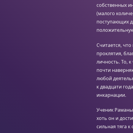
собственных ин
(малого количе
поступающих д
положительную
Считается, что
проклятия, бл
личность. То, 
почти наверняк
любой деятельн
к двадцати год
инкарнации.
Ученик Раманы 
хоть он и дост
сильная тяга к