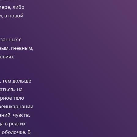
мере, либо
, в новой
язанных с
ным, гневным,
ловиях
, тем дольше
аться» на
ирное тело
 реинкарнации
ний, чувств,
а в редких
 оболочке. В