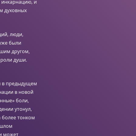
ю инкарнацию, и
ем духовных
ий, люди,
 уже были
ашим другом,
 роли души.
и в предыдущем
нации в новой
нные» боли,
ении утонул,
а более тонком
ошлом
и может