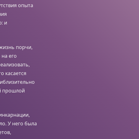
утствия опыта
ния
: и
 жизнь порчи,
 на его
реализовать,
о касается
приблизительно
ей прошлой
инкарнации,
ло. У него была
етов,