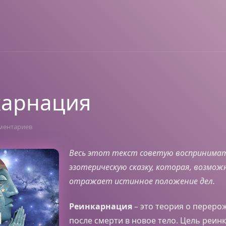
карнация
ментариев
Весь этот текст советую воспринимат
эзотерическую сказку, которая, возмож
отражает истинное положение дел.
Реинкарнация
– это теория о перер
после смерти в новое тело. Цель реин