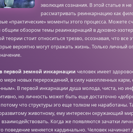
эволюция сознания. В этой статье я не
рассматривать реинкарнацию как фил
ые «практические» моменты этого процесса. Можете сч
м общим обзором темы реаинкарнаций в духовно-эзоте
ой теории стоит относиться трезво, осознавая, что все 
орые вероятно могут отражать жизнь. Только личный о
значение.
в первой земной инкарнации
человек имеет здорово
по мере новых перерождений, в силу накопленных карм, 
ным». В первой инкарнации душа молода, чиста, но ин
итивно, но личность может быть еще достаточно «добр
потому что структуры эго еще толком не наработаны. Т
оразвитому животному, ему интересен окружающий мир,
им взаимодействовать. Когда же появляются зачатки личн
 то поведение меняется кардинально. Человек начинает 