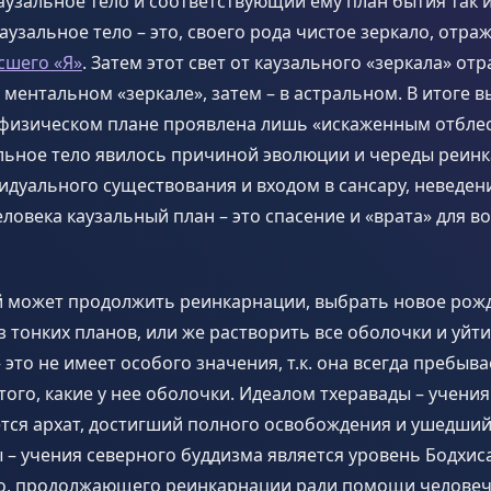
аузальное тело и соответствующий ему план бытия так 
узальное тело – это, своего рода чистое зеркало, отр
сшего «Я»
. Затем этот свет от каузального «зеркала» от
 ментальном «зеркале», затем – в астральном. В итоге 
 физическом плане проявлена лишь «искаженным отблес
альное тело явилось причиной эволюции и череды реин
дуального существования и входом в сансару, неведени
еловека каузальный план – это спасение и «врата» для 
 может продолжить реинкарнации, выбрать новое рожде
з тонких планов, или же растворить все оболочки и уйти
 это не имеет особого значения, т.к. она всегда пребыва
того, какие у нее оболочки. Идеалом тхеравады – учени
тся архат, достигший полного освобождения и ушедший
– учения северного буддизма является уровень Бодхис
о, продолжающего реинкарнации ради помощи человеч