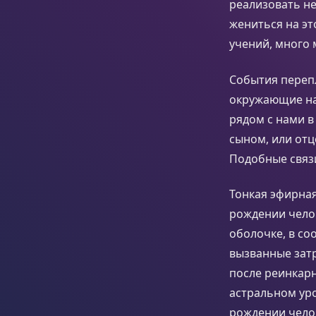
реализовать не
жениться на э
учений, много 
События переп
окружающие нас
рядом с нами в
сыном, или отц
Подобные связ
Тонкая эфирна
рождении челов
оболочке, в со
вызванные затр
после реинкарн
астральном ур
рождении челов