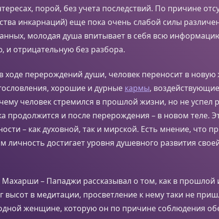
тересах, порой, без учета последствий. По причине отс
ства инкарнаций) еще пока очень слабой силы различе
анных, молодая душа впитывает в себя всю информацию
, и отрицательную без разбора.
 в ходе перерождений души, человек переносит в новую
агословления, хорошие и дурные
кармы
, воздействующие
к чему человек стремился в прошлой жизни, но не успел 
а продолжится и после перерождения – в новом теле. Эт
ости – как духовной, так и мирской. Есть мнение, что 
ам личность достигает уровня душевного развития сво
Махарши – Пападжи рассказывал о том, как в прошлой 
иг высот в медитации, просветление к нему таки не приш
 одной женщине, которую он по причине соблюдения об