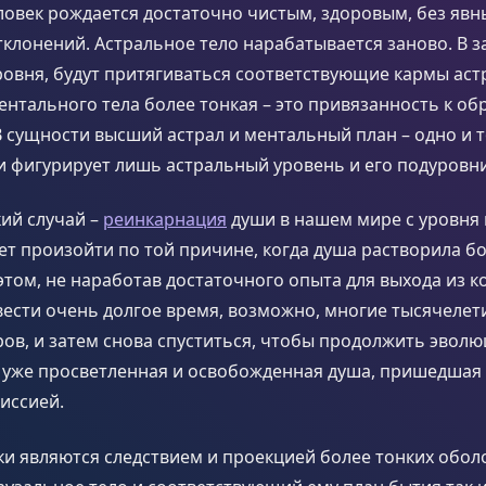
ловек рождается достаточно чистым, здоровым, без явн
клонений. Астральное тело нарабатывается заново. В з
овня, будут притягиваться соответствующие кармы аст
ентального тела более тонкая – это привязанность к о
 В сущности высший астрал и ментальный план – одно и т
и фигурирует лишь астральный уровень и его подуровни
ий случай –
реинкарнация
души в нашем мире с уровня 
ет произойти по той причине, когда душа растворила б
этом, не наработав достаточного опыта для выхода из к
ести очень долгое время, возможно, многие тысячелет
ов, и затем снова спуститься, чтобы продолжить эволю
 уже просветленная и освобожденная душа, пришедшая 
иссией.
и являются следствием и проекцией более тонких обол