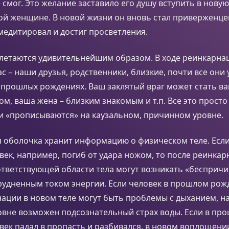
 смог. Это желание заставило его душу вступить в нову
той женщине. В новой жизни он вновь стал приверженц
медитировал и достиг просветления.
летаются удивительнейшим образом. В ходе реинкарнац
 – наши друзья, родственники, близкие, почти все они
 прошлых рождениях. Ваш заклятый враг может стать в
ом, ваша жена – близким знакомым и т.п. Все это просто
и «прописываются» на каузальном, причинном уровне.
я оболочка хранит информацию о физическом теле. Есл
ек, например, погиб от удара ножом, то после реинкар
ответствующей области тела могут возникать «беспричи
удненным током энергии. Если человек в прошлом рожд
ации в новом теле могут быть проблемы с дыханием, н
овне возможен подсознательный страх воды. Если в пр
ек падал в пропасть и разбивался, в новом воплощени