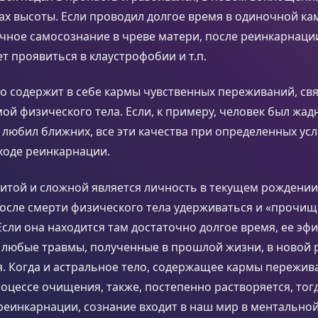
ах высоты. Если проводил долгое время в одиночной ка
чное самосознание в чреве матери, после реинкарнации
т проявиться в клаустрофобии и т.п.
о содержит в себе кармы чувственных переживаний, св
ой физического тела. Если, к примеру, человек был жад
 любил ближних, все эти качества при определенных ус
ходе реинкарнации.
итой и сложной является личность в текущем рождении
осле смерти физического тела удерживаться и «прочищ
Если она находится там достаточно долгое время, ее эф
и любые травмы, полученные в прошлой жизни, в новой
. Когда и астральное тело, содержащее кармы пережива
цессе очищения, также, постепенно растворяется, тогд
 реинкарнации, сознание входит в наш мир в ментальной