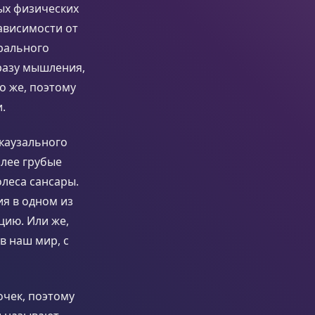
ых физических
ависимости от
рального
бразу мышления,
о же, поэтому
.
каузального
олее грубые
олеса сансары.
ия в одном из
цию. Или же,
в наш мир, с
очек, поэтому