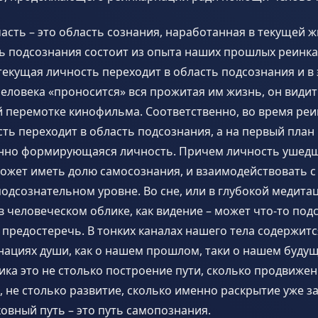
асть – это область сознания, наработанная в текущей ж
ь подсознания состоит из опыта наших прошлых реинка
текущая личность переходит в область подсознания и в
еловека «проносится» вся прожитая им жизнь, он видит
й перемотке кинофильма. Соответственно, во время ре
ть переходит в область подсознания, а на первый план
енно формирующаяся личность. Причем личность ушедш
ожет иметь долю самосознания, и взаимодействовать с
одсознательном уровне. Во сне, или в глубокой медита
в человеческом облике, как видение – может что-то подс
 предостеречь. В тонких каналах нашего тела содержи
нациях души, как о нашем прошлом, таки о нашем буду
ика это не столько построение пути, сколько продвижен
, не столько развитие, сколько именно раскрытие уже 
ховный путь – это путь самопознания.