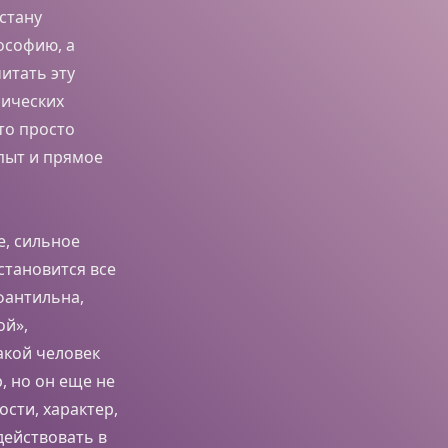
 стану
ософию, а
итать эту
рических
это просто
пыт и прямое
е, сильное
становится все
фантильна,
ой»,
акой человек
 но он еще не
ости, характер,
действовать в