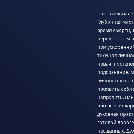
Сознательная ч
Глубинная част
время смерти, 
перед взором ч
при ускоренно
текущая личнос
новая, постеп
подсознание, м
личностью на п
проявить себя 
направить, или
обо всех инкар
духовная практ
готовой дороге
нас данных. Ду