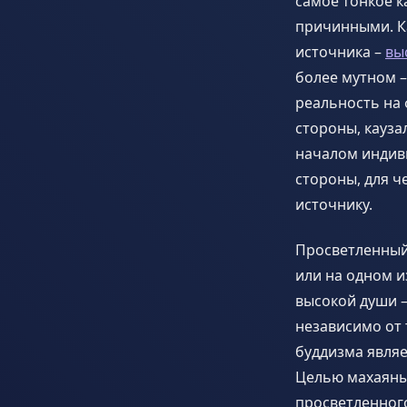
самое тонкое к
причинными. Ка
источника –
вы
более мутном –
реальность на
стороны, кауз
началом индиви
стороны, для ч
источнику.
Просветленный
или на одном и
высокой души –
независимо от 
буддизма являе
Целью махаяны 
просветленног