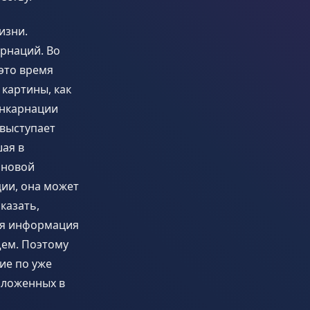
изни.
рнаций. Во
 это время
 картины, как
инкарнации
 выступает
ая в
 новой
ции, она может
казать,
тся информация
щем. Поэтому
ие по уже
заложенных в