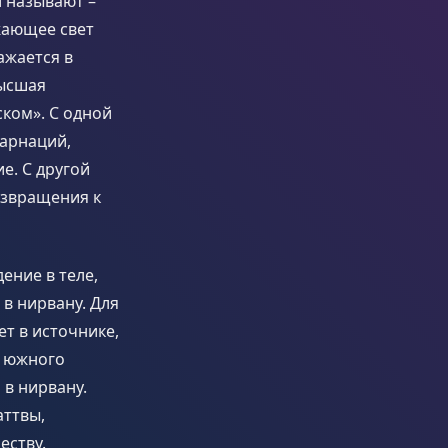
и называют –
ажающее свет
ражается в
высшая
ком». С одной
карнаций,
е. С другой
возвращения к
ние в теле,
 в нирвану. Для
ет в источнике,
я южного
 в нирвану.
аттвы,
еству.