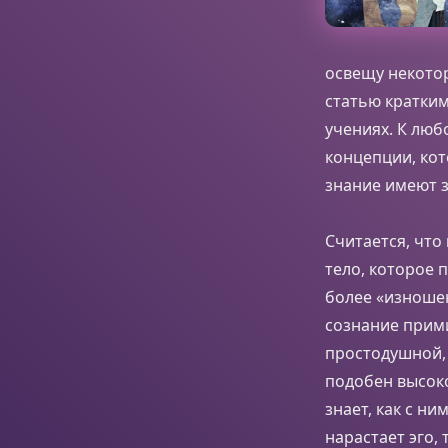
освещу некотор
статью кратки
учениях. К люб
концепции, кот
знание имеют 
Считается, что
тело, которое 
более «изношен
сознание прим
простодушной, 
подобен высок
знает, как с н
нарастает эго,