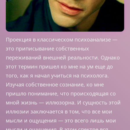
Проекция в классическом психоанализе —
это приписывание собственных
переживаний внешней реальности. Однако
этот термин пришел ко мне на ум еще до
того, как я начал учиться на психолога.
Изучая собственное сознание, ко мне
пришло понимание, что происходящая со
мной жизнь — иллюзорна. И сущность этой
иллюзии заключается в том, что все мои
мысли и ощущения — это всего лишь мои
мысли и ощущения. В этом спектре вся