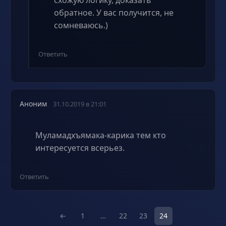
обратное. У вас получится, не
сомневаюсь.)
Ответить
Аноним
31.10.2019 в 21:01
Муламадхъямака-карика тем кто
интересуется всерьез.
Ответить
←
1
…
22
23
24