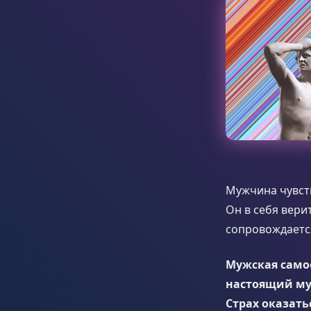
Мужчина чувств
Он в себя вери
сопровождаетс
Мужская самоо
настоящий муж
Страх оказат