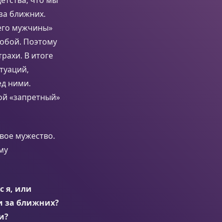
за ближних.
его мужчины»
собой. Поэтому
трахи. В итоге
туаций,
ед ними.
вой «запретный»
свое мужество.
му
 я, или
и за ближних?
и?