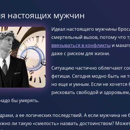
ля настоящих мужчин
Идеал настоящего мужчины брос
смертельный вызов, потому что т
ввязываться в конфликты
и махат
даже с риском для жизни.
Ситуацию частично облегчают с
фетиши. Сегодня модно быть не 
но еще и умным. Если не хочется
рисковать свободой и здоровьем,
надо бы умерять.
 драки, а ее логических последствий. А если мужчина не 
жно ли такую «смелость» назвать достоинством? Может