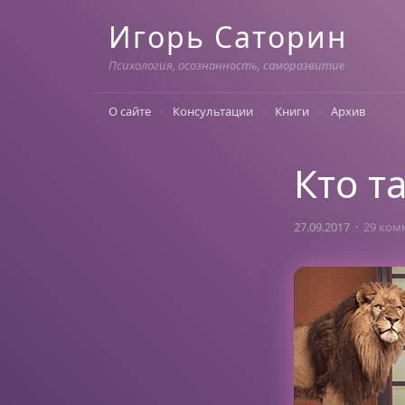
Skip
Игорь Саторин
to
content
Психология, осознанность, саморазвитие
О сайте
Консультации
Книги
Архив
Кто т
27.09.2017
29 ком