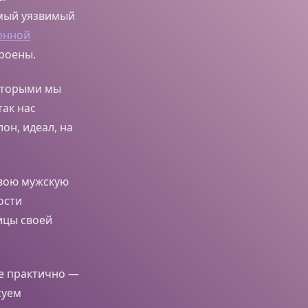
амый уязвимый
енной
троены.
которыми мы
ак нас
н, идеал, на
свою мужскую
ости
ицы своей
е практично —
суем