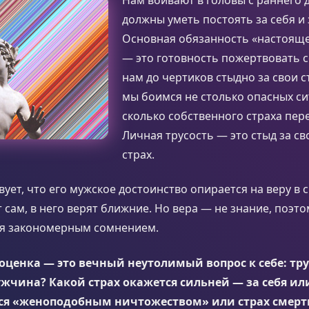
должны уметь постоять за себя и 
Основная обязанность «настоящ
— это готовность пожертвовать 
нам до чертиков стыдно за свои с
мы боимся не столько опасных си
сколько собственного страха пер
Личная трусость — это стыд за с
страх.
ует, что его мужское достоинство опирается на веру в 
т сам, в него верят ближние. Но вера — не знание, поэто
я закономерным сомнением.
ценка — это вечный неутолимый вопрос к себе: трус
чина? Какой страх окажется сильней — за себя ил
ься «женоподобным ничтожеством» или страх смерт