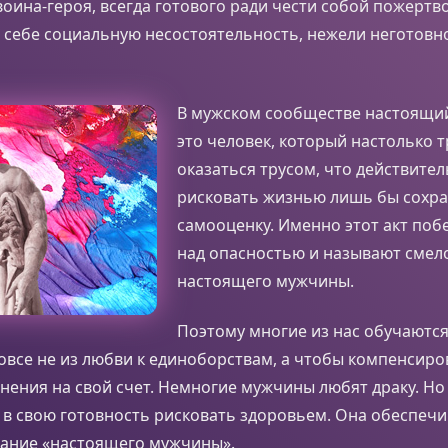
оина-героя, всегда готового ради чести собой пожертв
себе социальную несостоятельность, нежели неготовно
В мужском сообществе настоящи
это человек, который настолько т
оказаться трусом, что действител
рисковать жизнью лишь бы сохр
самооценку. Именно этот акт по
над опасностью и называют смел
настоящего мужчины.
Поэтому многие из нас обучаются
овсе не из любви к единоборствам, а чтобы компенсиро
ения на свой счет. Немногие мужчины любят драку. Но
 в свою готовность рисковать здоровьем. Она обеспечи
вание «настоящего мужчины».