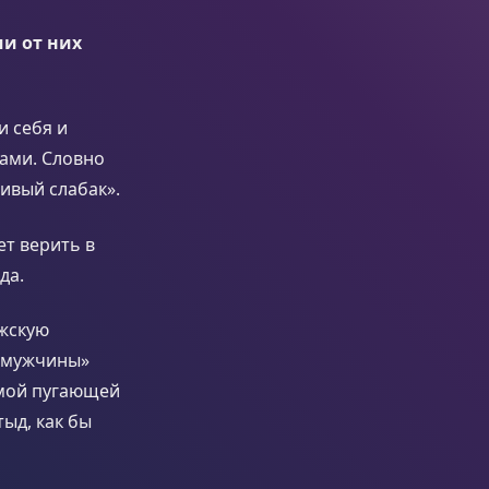
ши от них
и себя и
ками. Словно
ивый слабак».
ет верить в
да.
ужскую
о мужчины»
имой пугающей
тыд, как бы