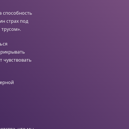
а способность
ин страх под
 трусом».
ься
прикрывать
т чувствовать
дерной
етства, что мы