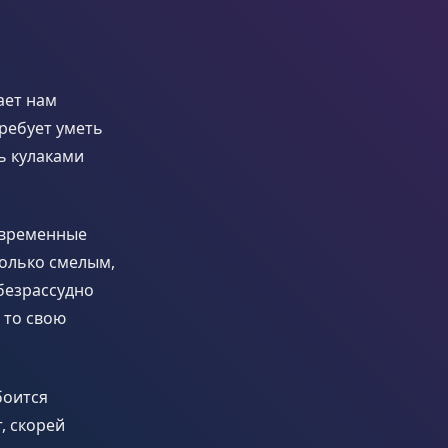
ает нам
ребует уметь
ь кулаками
овременные
только смелым,
 безрассудно
 то свою
боится
, скорей