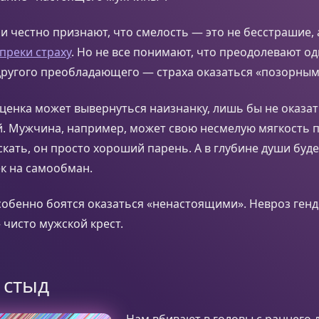
 честно признают, что смелость — это не бесстрашие, 
преки страху
. Но не все понимают, что преодолевают од
другого преобладающего — страха оказаться «позорным
енка может вывернуться наизнанку, лишь бы не оказат
. Мужчина, например, может свою несмелую мягкость 
кать, он просто хороший парень. А в глубине души буде
 на самообман.
обенно боятся оказаться «ненастоящими». Невроз ген
чисто мужской крест.
 стыд
Нам вбивают в головы с раннего д