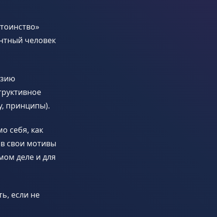
стоинство»
ентный человек
изию
структивное
, принципы).
о себя, как
 в свои мотивы
мом деле и для
ь, если не