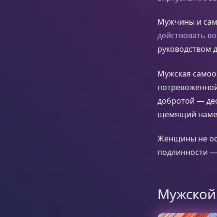
Мужчины и сами
действовать во
руководством 
Мужская самооц
потревоженной
добротой — дес
щемящий намек
Женщины не ос
подлинности — 
Мужской