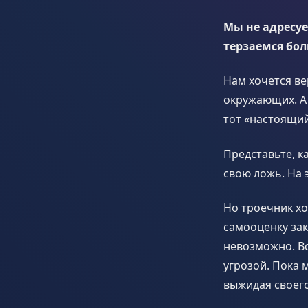
Мы не адресуе
терзаемся бо
Нам хочется ве
окружающих. А 
тот «настоящий
Представьте, к
свою ложь. На 
Но троечник хо
самооценку за
невозможно. В
угрозой. Пока 
выжидая своего