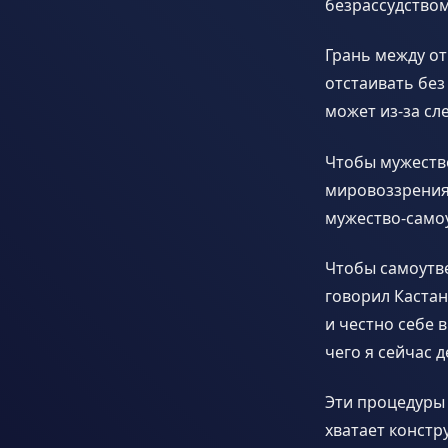
безрассудство
Грань между от
отстаивать без
может из-за сл
Чтобы мужеств
мировоззрения:
мужество-самоу
Чтобы самоутве
говорил Кастан
и честно себе 
чего я сейчас д
Эти процедуры 
хватает конст