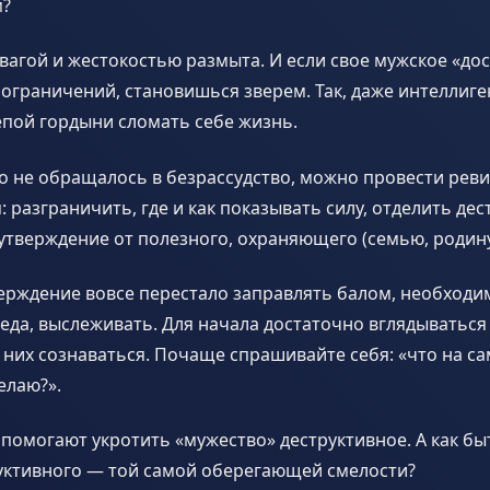
м?
вагой и жестокостью размыта. И если свое мужское «до
 ограничений, становишься зверем. Так, даже интеллиг
епой гордыни сломать себе жизнь.
о не обращалось в безрассудство, можно провести рев
 разграничить, где и как показывать силу, отделить де
тверждение от полезного, охраняющего (семью, родину
рждение вовсе перестало заправлять балом, необходим
еда, выслеживать. Для начала достаточно вглядываться
в них сознаваться. Почаще спрашивайте себя: «что на са
елаю?».
помогают укротить «мужество» деструктивное. А как быт
руктивного — той самой оберегающей смелости?