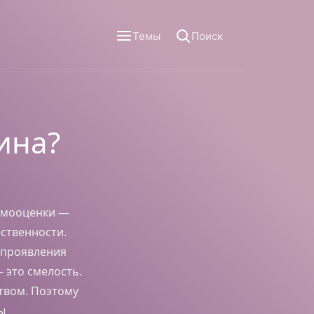
Темы
Поиск
ина?
амооценки —
ственности.
 проявления
— это смелость.
твом. Поэтому
ы