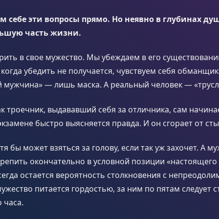
м себе эти вопросы прямо. Но неявно в глубинах ду
льшую часть жизни.
рить в свое мужество. Мы убеждаем в его существовани
когда убедить не получается, чувствуем себя обманщи
 мужчина» — лишь маска. А реальный человек — «трусл
ак троечник, выдававший себя за отличника, сам начина
экзамене быстро выясняется правда. И он сгорает от сты
тя бы может взяться за голову, если так уж захочет. А м
крепить окончательно в условной позиции «настоящег
сегда остается вероятность столкновения с непреодол
мужество питается гордостью, за ним по пятам следует с
 часа.