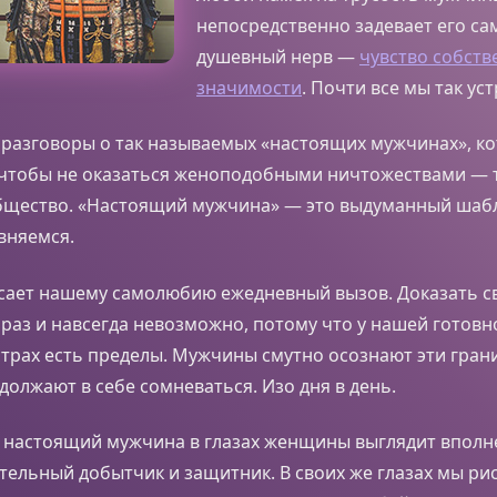
непосредственно задевает его с
душевный нерв —
чувство собств
значимости
. Почти все мы так ус
и разговоры о так называемых «настоящих мужчинах», 
 чтобы не оказаться женоподобными ничтожествами — т
бщество. «Настоящий мужчина» — это выдуманный шабло
вняемся.
осает нашему самолюбию ежедневный вызов. Доказать 
раз и навсегда невозможно, потому что у нашей готовн
трах есть пределы. Мужчины смутно осознают эти гран
должают в себе сомневаться. Изо дня в день.
о настоящий мужчина в глазах женщины выглядит вполн
тельный добытчик и защитник. В своих же глазах мы ри