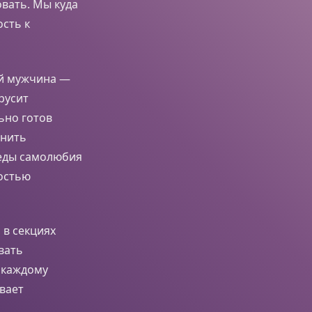
овать. Мы куда
сть к
й мужчина —
русит
ьно готов
анить
беды самолюбия
остью
 в секциях
вать
 каждому
вает