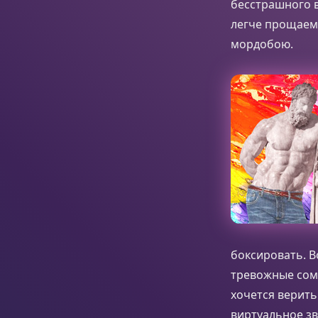
бесстрашного в
легче прощаем 
мордобою.
боксировать. В
тревожные сомн
хочется верить
виртуальное з