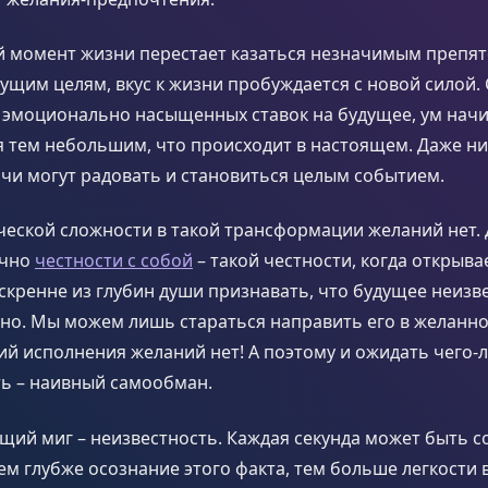
й момент жизни перестает казаться незначимым препят
ущим целям, вкус к жизни пробуждается с новой силой. 
эмоционально насыщенных ставок на будущее, ум нач
 тем небольшим, что происходит в настоящем. Даже ни
чи могут радовать и становиться целым событием.
еской сложности в такой трансформации желаний нет. Д
очно
честности с собой
– такой честности, когда открыва
кренне из глубин души признавать, что будущее неизв
но. Мы можем лишь стараться направить его в желанно
ий исполнения желаний нет! А поэтому и ожидать чего-л
ть – наивный самообман.
ий миг – неизвестность. Каждая секунда может быть со
Чем глубже осознание этого факта, тем больше легкости 