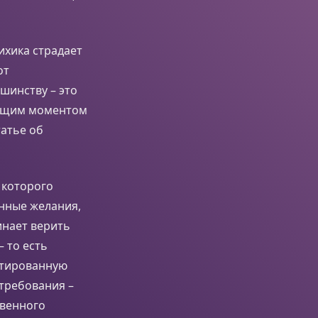
ихика страдает
от
шинству – это
оящим моментом
татье об
 которого
нные желания,
инает верить
– то есть
нтированную
требования –
твенного