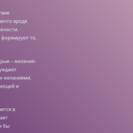
твие
нечто вроде
жности,
 формируют то,
рые – желания-
буждают
ми желаниями.
эмоций и
ется в
шает
к бы