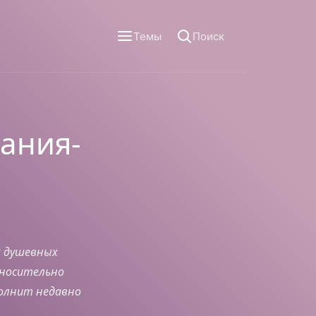
Темы
Поиск
ания-
х душевных
тносительно
полнит недавно