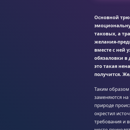
Основной трюк
эмоциональную
таковых, а т
желания-предп
вместе с ней 
обязаловки в 
это такая нен
получится. Же
Таким образом 
заменяются на 
природе происх
окрестил исто
требования и в
место приходя