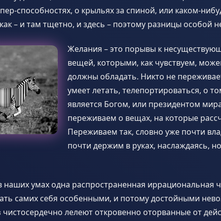
упер-способностях, о крыльях за спиной, или каком-ниб
как – и там тщетно, и здесь – поэтому разницы особой не
Желания – это порывы к несуществую
вещей, которыми, как чувствуем, може
должны обладать. Никто не переживает
умеет летать, телепортироваться, о то
является Богом, или президентом мир
переживаем о вещах, на которые расс
Переживаем так, словно уже почти вл
почти держим в руках, наслаждаясь, н
в наших умах одна распространенная иррациональная ч
ать самих себя особенными, и потому достойными нево
з чистосердечно лелеют откровенно оторванные от дей