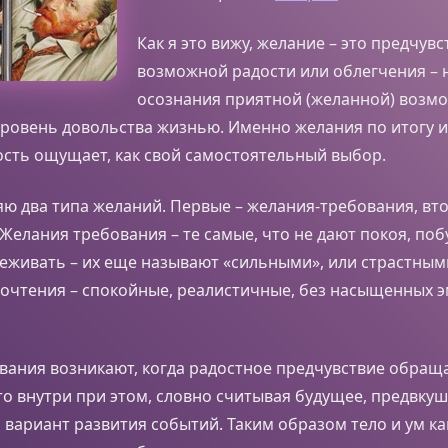
Как я это вижу, желание – это предчувс
возможной радости или облегчения – 
осознания приятной (желанной) возмо
овень довольства жизнью. Именно желания по итогу и
сть ощущает, как свой самостоятельный выбор.
ю два типа желаний. Первые – желания-требования, вто
Желания требования – те самые, что не дают покоя, по
реживать – их еще называют «сильными», или страстны
очтения – спокойные, реалистичные, без насыщенных 
ания возникают, когда радостное предчувствие обраща
о внутри при этом, словно считывая будущее, предвку
вариант развития событий. Таким образом тело и ум ка