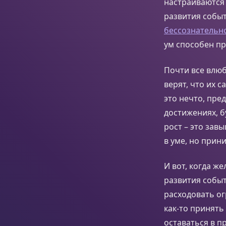
настраиваются 
развития событ
бессознательн
ум способен пр
Почти все влюб
верят, что их 
это нечто, пр
достижениях, б
рост – это зав
в уме, но прин
И вот, когда ж
развития событ
расходовать ог
как-то принять
оставаться в 