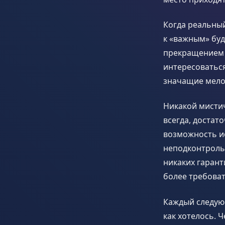
Когда реальны
к «важным» буд
прекращением 
интересоваться
значащие мело
Никакой мистич
всегда, достат
возможность ис
неподконтроль
никаких гарант
более требова
Каждый следующ
как хотелось. 