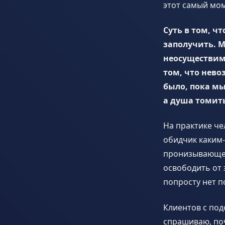
этот самый мом
Суть в том, ч
заполучить. М
неосуществимо
том, что нево
было, пока мы
а душа томит
На практике че
обидчик каким-т
пронизывающее
освободить от 
попросту нет п
Клиентов с по
спрашиваю, поч