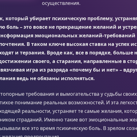
осуществления.
, который убирает психическую проблему, устраня
 боль – это вовсе не прекращение желаний и устр
рансформация эмоциональных желаний-требований 
очтения. В таком ключе высокая ставка на успех ис
уходят и терзания. Вроде как, все в порядке, больше
достижении своего, а старания, направленные в стор
авязчивая игра из разряда «почему бы и нет» – вдруг
лания ведь не обязаны исполняться.
топорные требования и вымогательства у судьбы своих
тихое понимание реальных возможностей. И эта легкост
одящей реальности, устраняет те самые желания, кото
чником страданий. Именно такие вот эмоциональные же
ызывали все это время психическую боль. В зрелом созн
т желания-предпочтения.