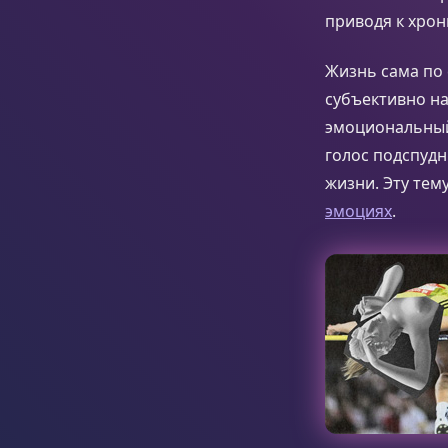
приводя к хро
Жизнь сама по 
субъективно на
эмоциональный
голос подспуд
жизни. Эту тем
эмоциях
.