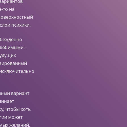
 вариантов
-то на
 поверхностный
слои психики.
убежденно
 любимыми –
будущих
изированный
 исключительно
анный вариант
чинает
у, чтобы хоть
ргии может
имых желаний,