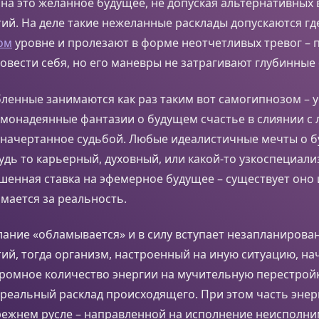
на это желанное будущее, не допуская альтернативных
ий. На деле такие нежеланные расклады допускаются где
ом
уровне и пролезают в форме неотчетливых тревог –
овести себя, но его маневры не затрагивают глубинные 
ленные занимаются как раз таким вот самогипнозом – 
самонадеянные фантазии о будущем счастье в слиянии с
едначертанное судьбой. Любые идеалистичные мечты о 
удь то карьерный, духовный, или какой-то узкоспециал
ышенная ставка на эфемерное будущее – существует оно
имается за реальность.
елание «обламывается» и в силу вступает незапланиров
ий, тогда организм, настроенный на иную ситуацию, на
ромное количество энергии на мучительную перестройк
 реальный расклад происходящего. При этом часть эне
прежнем русле – направленной на исполнение неисполн