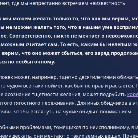
ент, где мы непрестанно встречаем неизвестность.
то мы можем желать только то, что как мы верим, 
ы не можем желать того, что в нашем уме восприн
е. Соответственно, никто не мечтает о невозможно
зможным считает сам. То есть, каким бы нелепым 
 верим, что оно может сбыться, его заряд продолжа
ься по несбыточному.
ловек может, например, тщетно десятилетиями обижатьс
о чудом все-таки поймет, как был не прав и раскается. 
 осознание тщетности желания, может подрубить
кор
этого тягостного переживания. Для иных обидчиков в э
очвы, чтобы взглянуть на чужие обиды с пониманием.
добными проблемами, томящихся по неисполнимому, я и
ему дескать, они мечтают о таких земных вещах. Почем