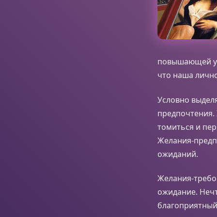
повышающей ур
что наша лично
Условно выделя
предпочтения. 
томиться и пе
Желания-предп
ожиданий.
Желания-требов
ожидание. Нечт
благоприятный 