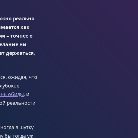
можно реально
имается как
м – точнее о
желание ни
ет держаться,
я, ожидая, что
Глубокое,
ень обиды
, и
той реальности
ногда в шутку
у бы тогда уж