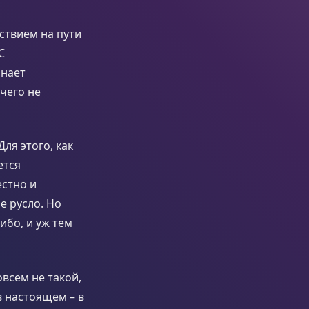
ствием на пути
С
инает
чего не
ля этого, как
ется
естно и
е русло. Но
ибо, и уж тем
всем не такой,
в настоящем – в