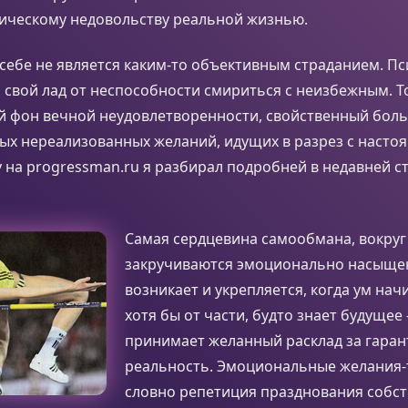
ническому недовольству реальной жизнью.
себе не является каким-то объективным страданием. Пс
 свой лад от неспособности смириться с неизбежным. Т
 фон вечной неудовлетворенности, свойственный боль
ных нереализованных желаний, идущих в разрез с наст
у на progressman.ru я разбирал подробней в недавней с
Самая сердцевина самообмана, вокруг
закручиваются эмоционально насыще
возникает и укрепляется, когда ум нач
хотя бы от части, будто знает будущее 
принимает желанный расклад за гара
реальность. Эмоциональные желания-
словно репетиция празднования собс