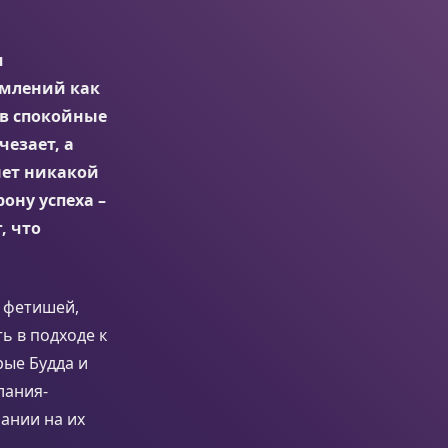
я
емлений как
в спокойные
чезает, а
 нет никакой
ону успеха –
, что
 фетишей,
ь в подходе к
рые Будда и
лания-
ании на их