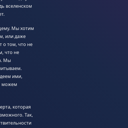
удь вселенском
т.
щему. Мы хотим
м, или даже
 о том, что не
м, что не
а. Мы
читываем.
адеем ими,
о можем
ерта, которая
зможного. Так,
ствительности