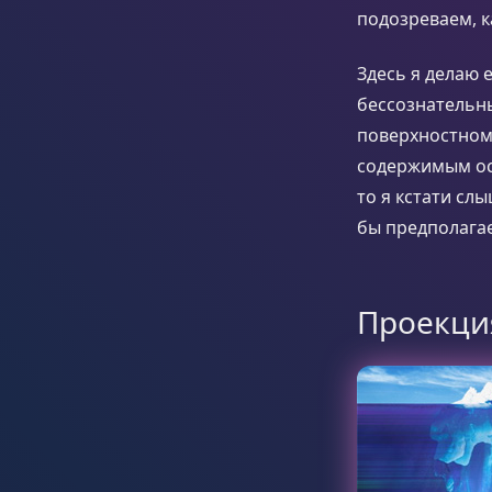
подозреваем, к
Здесь я делаю 
бессознательны
поверхностному
содержимым ос
то я кстати сл
бы предполагае
Проекци