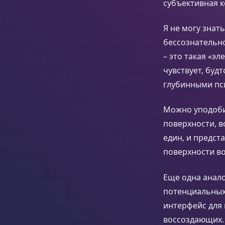
субъективная 
Я не могу знат
бессознательно
– это такая «э
чувствует, буд
глубинными пс
Можно уподобит
поверхности, в
един, и предст
поверхности в
Еще одна анало
потенциальных 
интерфейс для
воссоздающих. 