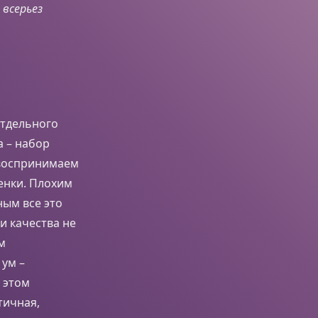
 всерьез
отдельного
а – набор
 воспринимаем
енки. Плохим
ым все это
и качества не
м
 ум –
В этом
тичная,