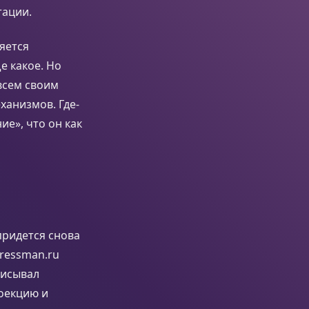
тации.
яется
е какое. Но
всем своим
анизмов. Где-
ие», что он как
придется снова
ressman.ru
описывал
оекцию и