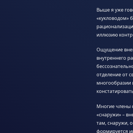
Выше я уже го
«кукловодом» 
рационализация
иллюзию контр
Ощущение внеш
внутреннего ра
бессознательно
отделение от 
многообразии 
констатировать
Многие члены о
«снаружи» – вн
там, снаружи, о
формируется 