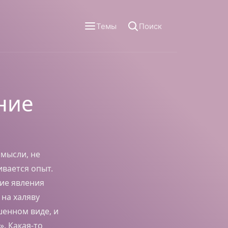
Темы
Поиск
ние
 мысли, не
ивается опыт.
кие явления
 на халяву
шенном виде, и
». Какая-то