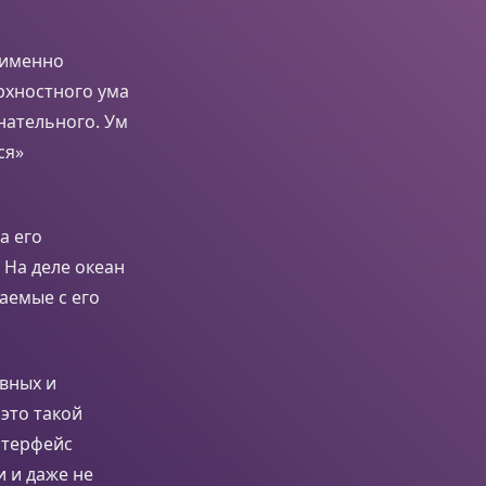
о именно
рхностного ума
знательного. Ум
ся»
а его
 На деле океан
аемые с его
вных и
это такой
нтерфейс
 и даже не