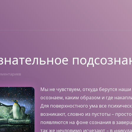
знательное подсозна
мментариев
Мы не чувствуем, откуда берутся наши
осознаем, каким образом и где накапл
Для поверхностного ума все психичес
возникают, словно из пустоты – просто
появляются на фоне сознания в завер
так же неуловимо исчезают – в «никуда