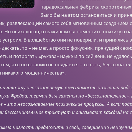
парадоксальная фабрика скоротечных
было бы на этом остановиться и принят
ик, развлекающий самого себя мгновенным созданием
в. Но психологов, отважившихся поместить психику в н
е устроил. В волшебство они не поверили, и принялись 
 дескать, то – не маг, а просто фокусник, прячущий свои
еть и потрогать «рукава» науке и по сей день не удалось
 тем, что осознанию не поддается – то есть, бессознате
и никакого мошенничества».
 сначала эту неосознаваемую вместимость называли подс
 руки Фрейда, термин был заменен на «бессознательное».
е – это неосознаваемые психические процессы. А если под
ги бессознательное трактуют и описывают каждый на с
имею наглость предложить и свой, совершенно ненаучный