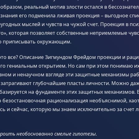
 образом, реальный мотив злости остался в бессознател
знания его подменила лживая проекция – выгодное спи
угодных мыслей и чувств на чужой счет. Проекция в пси
го», которая позволяет собственные неприемлемые чув
о приписывать окружающим.
у это все? Описание Зигмундом Фрейдом проекции и рац
го гениальным открытием. Но сам при этом понимаю их
вном и ненаучном взгляде эти защитные механизмы ра
затрагивают глубочайшие пласты личности. Можно даже
базируется на фундаменте этих защитных механизмов. 
о безостановочная рационализация необъяснимой, хао
сь и сейчас, которую мы знаем исключительно за счет 
роить необоснованно смелые гипотезы.