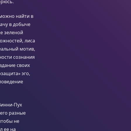
орюсь.
можно найти в
дачу в добыче
е зеленой
ожностей, лиса
еальный мотив,
ности сознания
вдание своих
озащита» эго,
поведение
Винни-Пух
него разные
чтобы не
л ее на