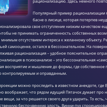
рационализацию. Здесь немного повт
Популярный пример рационализации 
басне о лисице, которая потерпев неу
ионализировала свое отступление низким качеством ещ
, чтобы не принимать ограниченность собственных возм
 мнимым отсутствием интереса к желанному объекту. Р
ей самооценке, остался в бессознательном. На поверх
 лживая рационализация – удобное пояснительное опра
онализация в психоанализе – это бессознательная «сам
я восприятие и мышление до формы, где собственное 
о контролируемым и оправданным.
роекции можно проследить в известном анекдоте, где 
но воображает, что рядом идущий Пятачок думает про 
 вещи, за что решается своего друга ударить. То есть, 
ственную беспочвенную злость, Винни-пух спроецирова