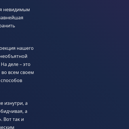
ся невидимым
главнейшая
хранить
роекция нашего
т необъятной
На деле – это
 во всем своем
 способов
е изнутри, а
обидчивая, а
. Вот так и
ческим