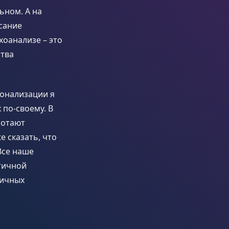
ьном. А на
сание
хоанализе – это
ства
ионализации я
 по-своему. В
ботают
 сказать, что
Все наше
тичной
личных