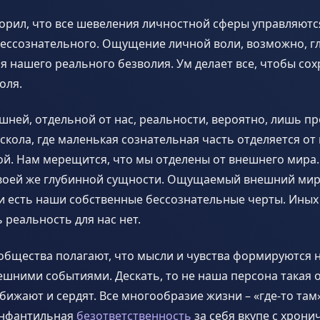
ворил, что все шевеления личностной сферы управляют
бессознательного. Ощущение личной воли, возможно, 
 нашего реального безволия. Ум делает все, чтобы со
оля.
ней, отдельной от нас, реальности, вероятно, лишь п
скола, где маленькая сознательная часть отделяется о
й. Нам мерещится, что мы отделены от внешнего мира. 
своей же глубинной сущности. Ощущаемый внешний мир
и есть наши собственные бессознательные черты. Иных
 реальность для нас нет.
бщества полагают, что мысли и чувства формируются н
ешними событиями. Дескать, то не наша персона такая 
бижают и сердят. Все многообразие жизни – «где-то там»
инфантильная
безответственность
за себя вкупе с хрони