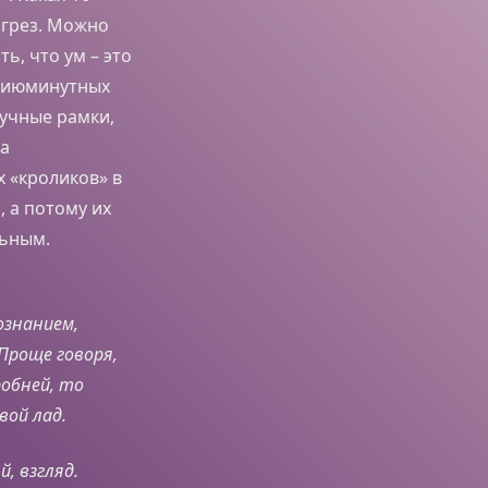
 грез. Можно
ь, что ум – это
 сиюминутных
аучные рамки,
за
х «кроликов» в
, а потому их
льным.
ознанием,
 Проще говоря,
робней, то
вой лад.
, взгляд.