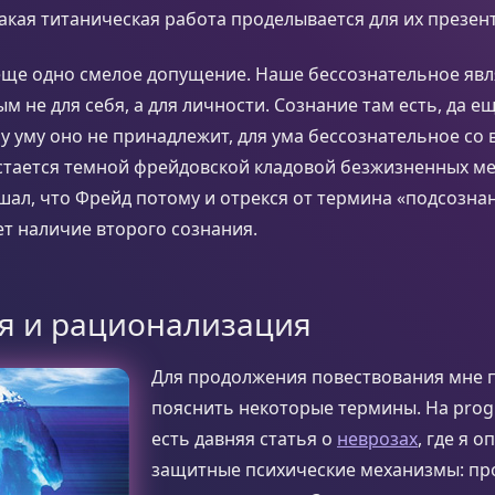
акая титаническая работа проделывается для их презен
еще одно смелое допущение. Наше бессознательное явл
м не для себя, а для личности. Сознание там есть, да ещ
 уму оно не принадлежит, для ума бессознательное со 
тается темной фрейдовской кладовой безжизненных мех
ышал, что Фрейд потому и отрекся от термина «подсознан
т наличие второго сознания.
я и рационализация
Для продолжения повествования мне 
пояснить некоторые термины. На prog
есть давняя статья о
неврозах
, где я 
защитные психические механизмы: пр