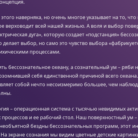
концепция.
ь этого наверняка, но очень многое указывает на то, чт
е верховодит всей нашей жизнью. А воля и выбор пове
лектрическая дуга», которую создает «подстанция» бессо
то делает выбор, но само это чувство выбора «фабрикует
ихическими процессами.
ь бессознательное океану, а сознательный ум – ряби н
озомнившей себя единственной причиной всего океана.
авляет собой нечто несоизмеримо большее, чем наблюд
олны.
гия – операционная система с тысячью невидимых акти
процессов и ее рабочий стол. Наш поверхностный ум – 
 необъятной бездны бессознательных программ, этот и
На экране сознания мы видим цветные детские картинки