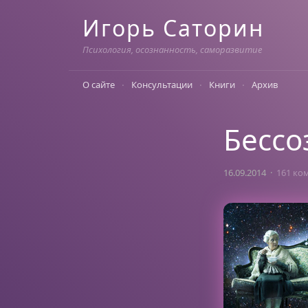
Skip
Игорь Саторин
to
content
Психология, осознанность, саморазвитие
О сайте
Консультации
Книги
Архив
Бессо
16.09.2014
161 ко