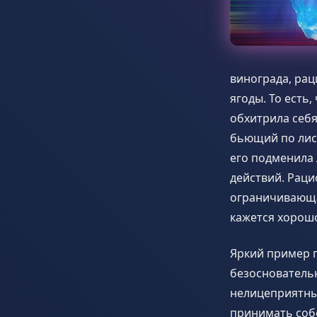
винограда, рац
ягоды. То есть
обхитрила себя
бьющий по лись
его подменила
действий. Раци
ограничивающа
кажется хорош
Яркий пример п
безоснователь
нелицеприятные
принимать соб