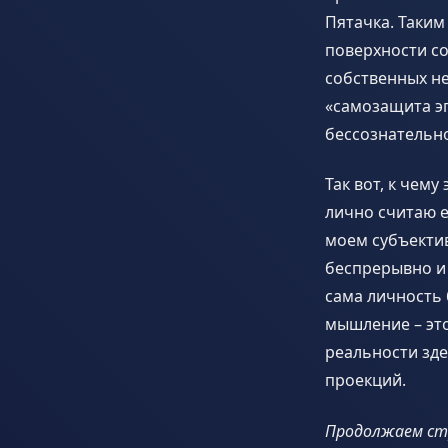
Пятачка. Таким
поверхности со
собственных не
«самозащита э
бессознательн
Так вот, к чем
лично считаю е
моем субъекти
беспрерывно и 
сама личность 
мышление – эт
реальности зде
проекций.
Продолжаем ст