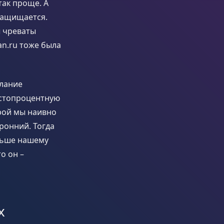
так проще. А
защищается.
ы чреваты
an.ru тоже была
елание
т стопроцентную
орой мы наивно
ронний. Тогда
альше нашему
о он –
х