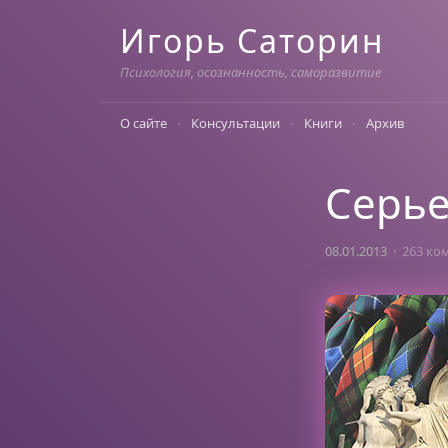
Skip
Игорь Саторин
to
content
Психология, осознанность, саморазвитие
О сайте
Консультации
Книги
Архив
Серь
08.01.2013
263 ко