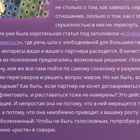
не столько о том, как завязать с
отношения, сколько о том, как с 
серьезностью в них не перегнуть 
те уже была коротенькая статья под заголовком «
Конфл
риваться
», где речь шла о злободневной для большинст
а интересы ваши и вашего партнера расходятся. В качес
а из положения предлагались возможные решения: сбежа
у, или же все-таки пойти по самому сложному и разумн
ию переговоров и решить вопрос миром. Но как быть, 
одным? Как быть, если партнер не хочет договариватьс
фликтовать, и расставаться тоже не намерены? Это дей
ация. И непростая она не потому, что в ней мерещится т
 а потому, что она неизбежно приводит к вашему росту 
с болезненный. Чтобы не быть голословным, попробую 
енно «росте» я говорю.