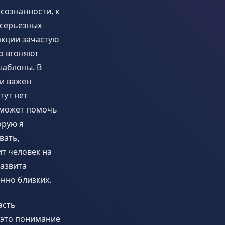
осознанности, к
 серьезных
акции зачастую
о вгоняют
шаблоны. В
и важен
тут нет
 может помочь
орую я
вать,
ит человек на
развита
енно близких.
асть
 это понимание