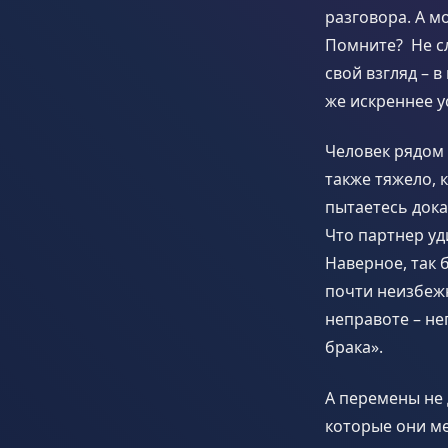
разговора. А м
Помните? Не сл
свой взгляд – 
же искреннее у
Человек рядом 
также тяжело, к
пытаетесь дока
Что партнер уд
Наверное, так 
почти неизбежн
неправоте – н
брака».
А перемены не 
которые они ме