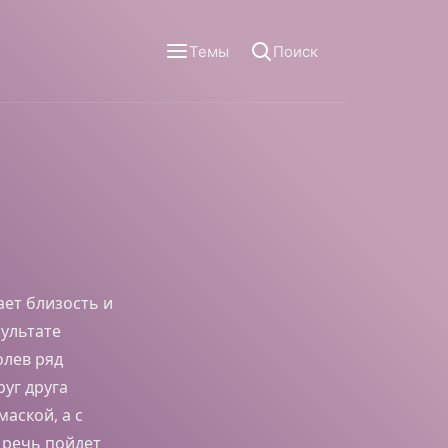
Темы
Поиск
ет близость и
ультате
олев ряд
руг друга
маской, а с
 речь пойдет