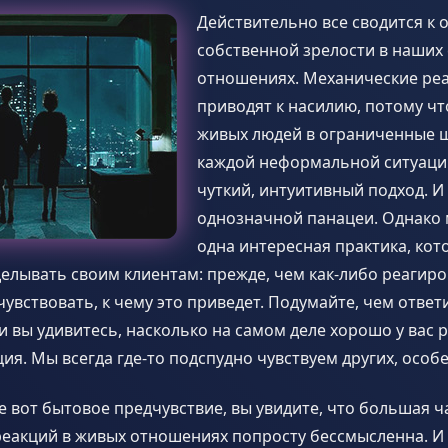
Действительно все сводится к 
собственной зрелости в наших
отношениях. Механические ре
приводят к насилию, потому чт
живых людей в ограниченные 
каждой неформальной ситуаци
чуткий, интуитивный подход. И 
однозначной панацеи. Однако
одна интересная практика, кот
елывать своим клиентам: прежде, чем как-либо реагиро
увствовать, к чему это приведет. Подумайте, чем ответ
и вы удивитесь, насколько на самом деле хорошо у вас 
ия. Мы всегда где-то подспудно чувствуем других, особ
е вот бытовое предчувствие, вы увидите, что большая ч
реакций в живых отношениях попросту бессмысленна. И