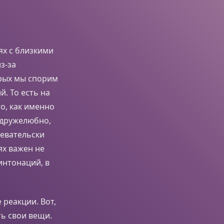
ях с близкими
з-за
орых мы спорим
. То есть на
то, как именно
, дружелюбно,
левательски
ях важен не
интонаций, в
реакции. Вот,
ть свои вещи.