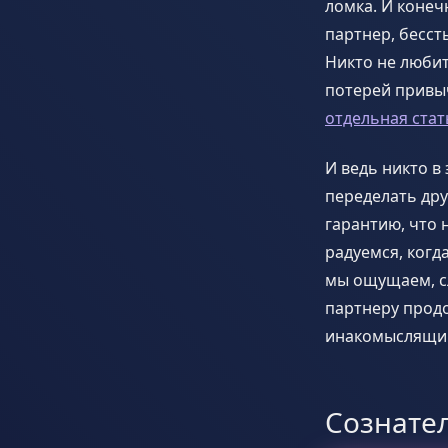
ломка. И конеч
партнер, бесст
Никто не любит
потерей привыч
отдельная стат
И ведь никто в
переделать дру
гарантию, что 
радуемся, когд
мы ощущаем, сл
партнеру продо
инакомыслящи
Сознате