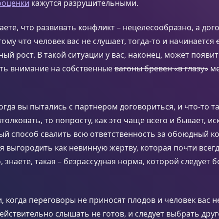
ооценки
кажутся разрушительными.
ете, что развивать конфликт – нецелесообразно, а дог
тому что человек вас не слушает, тогда-то и начинается
ый рост. В такой ситуации у вас, наконец, может появи
ить внимание на собственные
вагоны бревен «в глазу»
ме
когда вы пытались с партнером договориться, и что-то т
толковать, то попросту, как это чаще всего и бывает, ис
ый способ свалить всю ответственность за обоюдный к
бя выгородить как невинную жертву, которая почти всегд
о, знаете, такая – безрассудная норма, которой следует
 когда переговоры не приносят плодов и человек вас н
ействительно слышать не готов, и следует выбрать дру