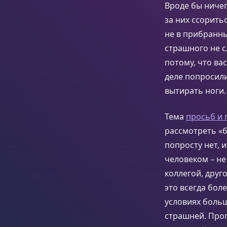
Вроде бы ничег
за них ссорить
не в прибранны
страшного не с
потому, что ва
деле попросили
вытирать ноги.
Тема
просьб и 
рассмотреть «б
попросту нет, 
человеком – не
коллегой, друг
это всегда бол
условиях больш
страшней. Прог