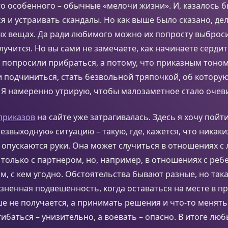
о особенного – обычные «мелочи жизни». И, казалось бы,
ся и устраивать скандалы. Но как выше было сказано, де
х вещах. Да ради любимого можно их попросту выброси
лучится. Но вы сами не замечаете, как начинаете сердит
с попросили прибраться, а потому, что приказным тоном
 подчиниться, стать безвольной тряпочкой, об котору
 Я намеренно утрирую, чтобы малозаметное стало очев
приказов
на сайте уже затрагивалась. Здесь я хочу пойт
езвыходную» ситуацию – такую, где, кажется, что никак
и опускаются руки. Она может случиться в отношениях 
 только с партнером, но, например, в отношениях с реб
ом, с кем угодно. Обстоятельства бывают разные, но така
езненная подвешенность, когда оставаться на месте в 
е не получается, а принимать решения и что-то менять
ибаться – унизительно, а воевать – опасно. В итоге лю