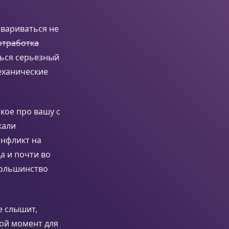
овариваться не
отработка
ться серьезный
ханические
акое про вашу с
кали
онфликт на
а и почти во
 большинство
е слышит,
гой момент для