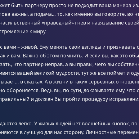
ожет быть партнеру просто не подходит ваша манера и
ова важны, а подача… то, как именно вы говорите, во ч
в насильственный «праведный» гнев и навязывание своей
стремление к миру.
с вами – живой. Ему менять свои взгляды и признавать
ак и вам. Важно об этом помнить. И если вы, как это об
зать, что партнер неправ, а вы правы, чего вы собстве
ивится вашей великой мудрости, тут же все поймет и од
бывает… в сказках. А в жизни в таких серьезных отноше
о обороняется. Ведь вы, по сути, доказываете ему, что 
еправильный и должен бы пройти процедуру исправлени
даются легко. У живых людей нет волшебных кнопок, по
няются в лучшую для нас сторону. Личностные перемены