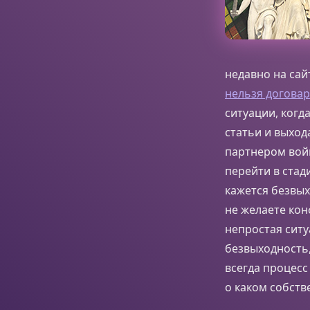
недавно на сай
нельзя догова
ситуации, когд
статьи и выход
партнером войн
перейти в стад
кажется безвых
не желаете кон
непростая ситу
безвыходность,
всегда процес
о каком собств