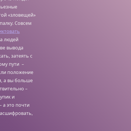
ерьезные
этой «зловещей»
палку. Совсем
иктовать
ва людей
тве вывода
ть, затеять с
ому пути –
если положение
я, а вы больше
ствительно –
упик и
– а это почти
расшифровать,