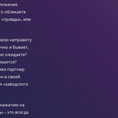
зложения.
то облекаете
 «правды», или
 свою неправоту
ычно и бывает,
нно ожидаете?
умается?
ниях партнер
он в своей
я «заводского
 нажатию на
 – это всегда