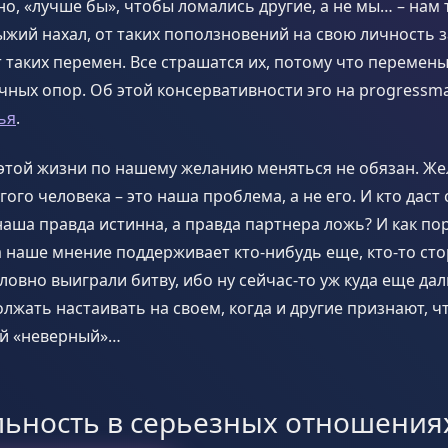
но, «лучше бы», чтобы ломались другие, а не мы… – нам 
ыжий нахал, от таких поползновений на свою личность 
 таких перемен. Все страшатся их, потому что перемен
ных опор. Об этой консервативности эго на progressm
ья
.
 этой жизни по нашему желанию меняться не обязан. Ж
гого человека – это наша проблема, а не его. И кто дас
наша правда истинна, а правда партнера ложь? И как п
а наше мнение поддерживает кто-нибудь еще, кто-то сто
овно выиграли битву, ибо ну сейчас-то уж куда еще д
лжать настаивать на своем, когда и другие признают, чт
й «неверный»…
льность в серьезных отношения