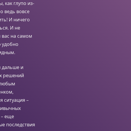
 как глупо из-
ло ведь вовсе
ть! И ничего
ься. И не
 вас на самом
ю удобно
идным.
и дальше и
их решений
с любым
енком,
я ситуация –
привычных
 – еще
бые последствия