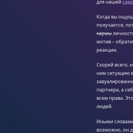
для нашей
сам
Когда вы ощуща
получается, по
кармы
личностн
мотив – обрат
реакции.
Скорей всего, 
ним ситуацию в
завуалированн
партнера, а се
всем права. Эт
людей.
Иными словами,
возможно, он д