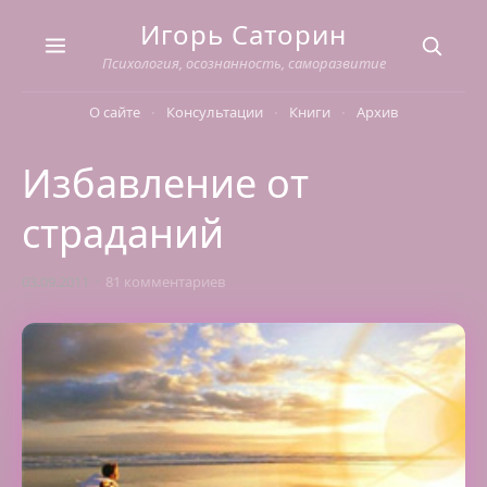
Skip
Игорь Саторин
to
content
Психология, осознанность, саморазвитие
О сайте
Консультации
Книги
Архив
Избавление от
страданий
03.09.2011
81 комментариев