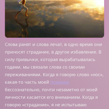
Слова ранят и слова лечат, в одно время они
приносят страдание, в другое избавление. В
силу привычки, которая вырабатывалась
годами, мы связали слова со своими
переживаниями. Когда я говорю слово «нос»,
какая-то часть моей
психики
бессознательно, почти незаметно от моей
личности касается его вниманием. Когда я
говорю «страдание», я не испытываю