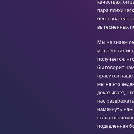
качествах, он 
пара психичес
бессознательно
вытесненных п
Мы не знаем с
из внешних ист
получается, чт
бы говорит нам
нравится наше 
мы на это веде
доказывает, чт
нас раздражать
намекнуть нам 
стала ключом к
подавленная б