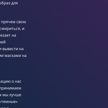
образ для
ы прячем свою
 смириться, и
езает на
ней
и вывести на
ми масками на
мацию о нас
 принимаем
ях мы лучше
 «темные»