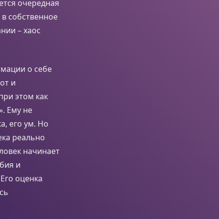
яется очередная
 в собственное
нии – хаос
мации о себе
от и
при этом как
. Ему не
, его ум. Но
ека реально
еловек начинает
бия и
 Его оценка
сь