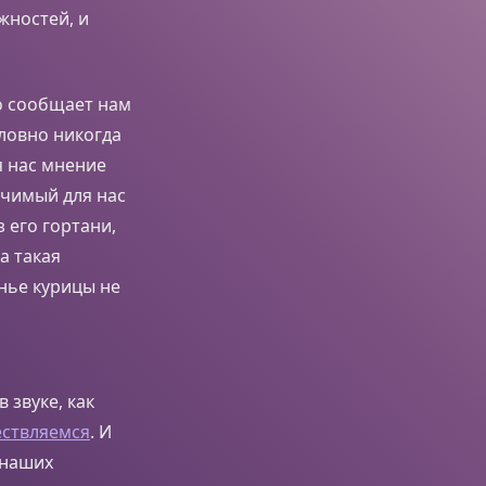
жностей, и
то сообщает нам
словно никогда
я нас мнение
ачимый для нас
 его гортани,
а такая
анье курицы не
звуке, как
ствляемся
. И
 наших