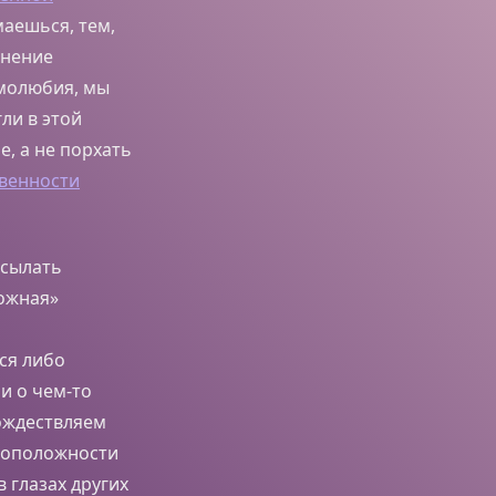
аешься, тем,
мнение
амолюбия, мы
ли в этой
, а не порхать
венности
тсылать
ложная»
ся либо
и о чем-то
тождествляем
ивоположности
 глазах других