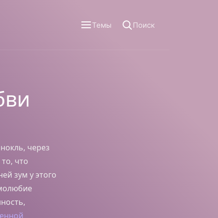
Темы
Поиск
бви
нокль, через
то, что
ей зум у этого
амолюбие
нность,
венной