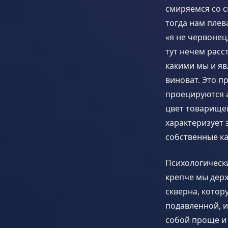
смиряемся со с
тогда нам плев
«я не червонец
тут нечем расс
какими мы и яв
виноват. Это 
проецируются а
цвет товарищей
характеризует 
собственные ка
Психологически
крепче мы держ
скверна, котор
подавленной, и
собой проще и 