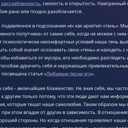
,
расслабленность
, смелость и открытость. Наигранный 
ия рано или поздно разоблачается.
подавленное в подсознании «я» как архетип «тень». М
темного попутчика» от самих себя, когда не можем с ним
от психологически некомфортных условий наша тень выл
ыть собой значит осознавать свою «тень» и находить с 
обы избавиться от мусора, его необходимо разглядеть 
Способам дурачить себя и окружающих привлекательны
 посвящена статья «
Любимые песни эго
«.
 себя – величайшее блаженство. Не зная себя, мы часто
к другим только потому, что эти люди дают нам инфор
ия, которые тешат наше самолюбие. Таким образом мы
», при этом впадая от других в зависимость. В отношени
 хорошей стороны. Но когда отношения проявляют наши