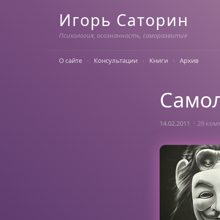
Skip
Игорь Саторин
to
content
Психология, осознанность, саморазвитие
О сайте
Консультации
Книги
Архив
Самол
14.02.2011
29 ком