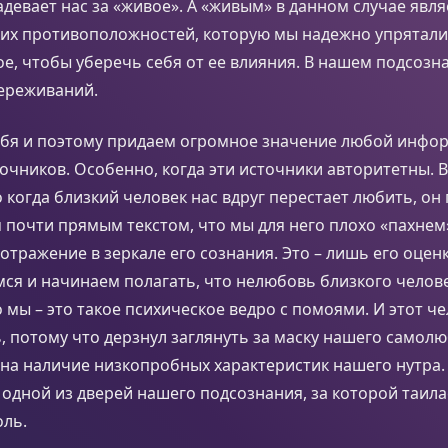
задевает нас за «живое». А «живым» в данном случае явл
ких противоположностей, которую мы надежно упрятали
е, чтобы уберечь себя от ее влияния. В нашем подсозна
ереживаний.
ебя и поэтому придаем огромное значение любой инфор
очников. Особенно, когда эти источники авторитетны. В
о когда близкий человек нас вдруг перестает любить, он 
 почти прямым текстом, что мы для него плохо «пахнем»
отражение в зеркале его сознания. Это – лишь его оценка
мся и начинаем полагать, что нелюбовь близкого челов
о мы – это такое психическое ведро с помоями. И этот ч
, потому что дерзнул заглянуть за маску нашего самолю
на наличие низкопробных характеристик нашего нутра.
 одной из дверей нашего подсознания, за которой таила
оль.