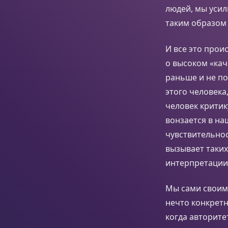
людей, мы уси
таким образом
И все это прои
о высоком «кач
раньше и не по
этого человека
человек критик
вонзается в на
чувствительнос
вызывает таки
интерпретации 
Мы сами своим 
нечто конкретн
когда авторите