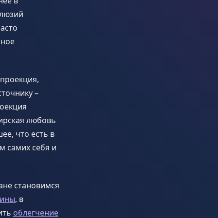
нее в
ллюзий
часто
нное
 проекция,
точнику –
роекция
ирская любовь
ее, что есть в
м самих себя и
лане становимся
вины
, в
жить
облегчение