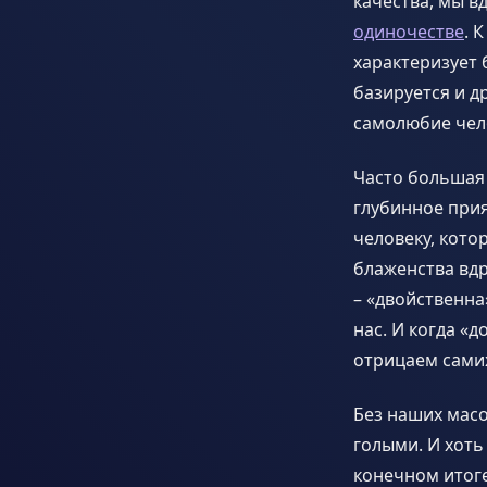
качества, мы в
одиночестве
. 
характеризует 
базируется и д
самолюбие чело
Часто большая 
глубинное прия
человеку, кото
блаженства вд
– «двойственна
нас. И когда «
отрицаем самих
Без наших масо
голыми. И хоть
конечном итог