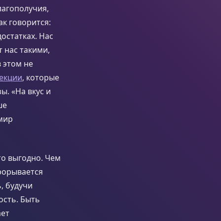
лагополучия,
ак говорится:
достатках. Нас
 нас такими,
 этом не
екции
, которые
. «На вкус и
ше
 мир
то выгодно. Чем
прорывается
, будучи
ость. Быть
ает