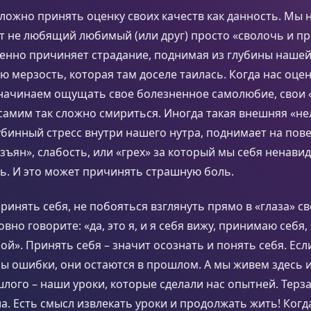
ложно принять оценку своих качеств как данность. Мы
от не любящий любимый (или друг) просто «сволочь и пр
енно причиняет страдание, поднимая из глубины нашей
ю мерзость, которая там доселе таилась. Когда нас оце
начинаем ощущать свое болезненное самолюбие, свои «
самим так сложно смириться. Иногда такая внешняя «н
убинный стресс внутри нашего нутра, поднимает на пов
зъян», слабость, или «грех» за который мы себя ненавид
ь. И это может причинять страшную боль.
ринять себя, не побояться взглянуть прямо в «глаза» св
овно говорите: «да, это я, и я себя вижу, принимаю себя
ой». Принять себя – значит осознать и понять себя. Ес
 ошибки, они остаются в прошлом. А мы живем здесь и
ого – наши уроки, которые сделали нас опытней. Терза
а. Есть смысл извлекать уроки и продолжать жить! Когд