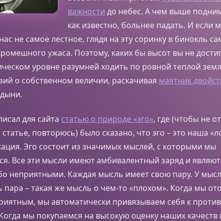
важности
до небес. А чем выше подним
как известно, больнее падать. И если 
ас не самое лестное, глядя на эту соринку в бинокль с
ромешного ужаса. Поэтому, каких бы высот вы не достиг
ическом уровне разумней ходить по ровной теплой земле
зий о собственном величии, раскачивая
маятник двойст
рдыни.
 писал для сайта
статью о природе «эго»
, где (чтобы не о
 статье, повторюсь) было сказано, что эго – это наша «
ция. Эго состоит из значимых мыслей, с которыми мы
я. Все эти мысли имеют амбивалентный заряд и являют
о неприятными. Каждая мысль имеет свою пару. У мысл
 пара – такая же мысль о чем-то «плохом». Когда мы о
 приятным, мы автоматически привязываем себя к прот
 Когда мы покупаемся на высокую оценку наших качеств в