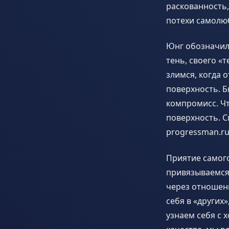
раскованность
потехи самолюб
Юнг обозначил 
тень, своего «
злимся, когда 
поверхность. Б
компромисс. Чт
поверхность. 
progressman.ru
Приятие самого
привязываемся 
через отношен
себя в «других
узнаем себя с