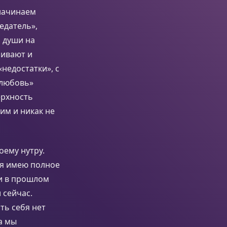
 начинаем
едатель»,
 души на
нивают и
недостатки», с
елюбовь»
ерхность
им и никак не
оему нутру.
, я имею полное
ли в прошлом
 сейчас.
ть себя нет
а мы