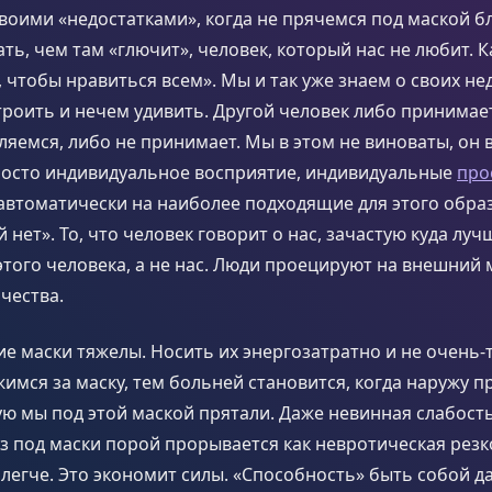
воими «недостатками», когда не прячемся под маской б
ать, чем там «глючит», человек, который нас не любит. К
, чтобы нравиться всем». Мы и так уже знаем о своих не
троить и нечем удивить. Другой человек либо принимает
ляемся, либо не принимает. Мы в этом не виноваты, он в
просто индивидуальное восприятие, индивидуальные
про
втоматически на наиболее подходящие для этого образы
 нет». То, что человек говорит о нас, зачастую куда луч
этого человека, а не нас. Люди проецируют на внешний
чества.
е маски тяжелы. Носить их энергозатратно и не очень-
имся за маску, тем больней становится, когда наружу 
ую мы под этой маской прятали. Даже невинная слабость
з под маски порой прорывается как невротическая резк
легче. Это экономит силы. «Способность» быть собой д