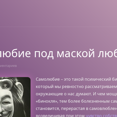
юбие под маской лю
ментариев
Самолюбие – это такой психический би
который мы ревностно рассматриваем 
окружающие о нас думают. И чем мощн
«бинокля», тем более болезненным с
становится, перерастая в самовлюбле
возвеличивая при этом
чувство собст