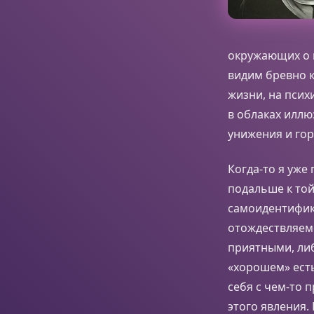
окружающих о н
видим бревно к
жизни, на псих
в облаках иллю
унижения и го
Когда-то я уже
подальше к той
самоидентифика
отождествляемс
приятными, либ
«хорошем» есть
себя с чем-то
этого явления.