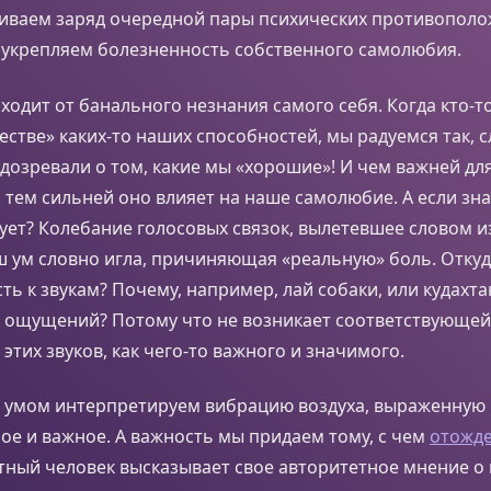
ливаем заряд очередной пары психических противополо
 укрепляем болезненность собственного самолюбия.
сходит от банального незнания самого себя. Когда кто-
естве» каких-то наших способностей, мы радуемся так, 
дозревали о том, какие мы «хорошие»! И чем важней дл
, тем сильней оно влияет на наше самолюбие. А если зн
ует? Колебание голосовых связок, вылетевшее словом из
ш ум словно игла, причиняющая «реальную» боль. Откуд
ть к звукам? Почему, например, лай собаки, или кудахт
х ощущений? Потому что не возникает соответствующей
этих звуков, как чего-то важного и значимого.
умом интерпретируем вибрацию воздуха, выраженную в 
ое и важное. А важность мы придаем тому, с чем
отожде
тный человек высказывает свое авторитетное мнение о