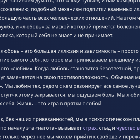
друг начинаем думать, что «люди тупые», и нам комфорт
К сожалению, подобный механизм подпитки взаимных и
большую часть всех человеческих отношений. На этом 
ружба, и «любовь» за маской которой прячется болезне
века, который себя не знает и не принимает.
любовь – это большая иллюзия и зависимость – просто
тие самого себя, которое мы приписываем внешнему ис
рого «любим». Когда любовь становится безответной, п
руг заменяется на свою противоположность. Обычная м
». Мы любим тех, рядом с кем резонирует все самое лучш
доступ» к этому закрывается, мы ощущаем боль. Мы люби
 себя. Жизнь – это игра в прятки с собой.
к, без наших привязанностей, мы в психологическом п
 по началу эта «нагота» вызывает
страх
, стыд и
чувство 
е только через нее мы можем прийти к свободе и пере