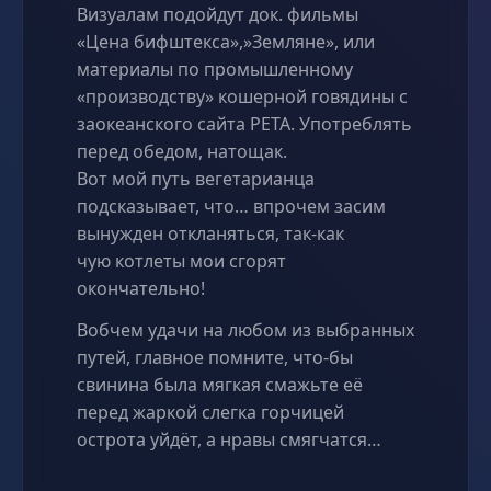
Визуалам подойдут док. фильмы
«Цена бифштекса»,»Земляне», или
материалы по промышленному
«производству» кошерной говядины с
заокеанского сайта PETA. Употреблять
перед обедом, натощак.
Вот мой путь вегетарианца
подсказывает, что… впрочем засим
вынужден откланяться, так-как
чую котлеты мои сгорят
окончательно!
Вобчем удачи на любом из выбранных
путей, главное помните, что-бы
свинина была мягкая смажьте её
перед жаркой слегка горчицей
острота уйдёт, а нравы смягчатся…