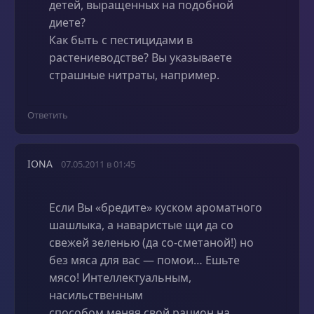
детей, выращенных на подобной
диете?
Как быть с пестицидами в
растениеводстве? Вы указываете
страшные нитраты, например.
Ответить
IONA
07.05.2011 в 01:45
Если Вы «бредите» куском ароматного
шашлыка, а наваристые щи да со
свежей зеленью (да со-сметаной!) но
без мяса для вас — помои… Ешьте
мясо! Интеллектуальным,
насильственным
способом меняя свой рацион на