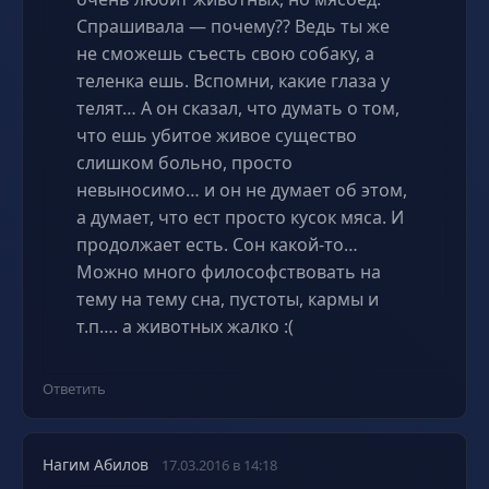
Спрашивала — почему?? Ведь ты же
не сможешь съесть свою собаку, а
теленка ешь. Вспомни, какие глаза у
телят… А он сказал, что думать о том,
что ешь убитое живое существо
слишком больно, просто
невыносимо… и он не думает об этом,
а думает, что ест просто кусок мяса. И
продолжает есть. Сон какой-то…
Можно много философствовать на
тему на тему сна, пустоты, кармы и
т.п…. а животных жалко :(
Ответить
Нагим Абилов
17.03.2016 в 14:18