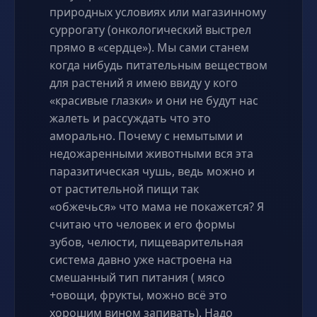
природных условиях или магазинному
суррогату (онкологический выстрел
прямо в «сердце»). Мы сами станем
когда нибудь питательным веществом
для растений я имею ввиду у кого
«красивые глазки» и они не будут нас
жалеть и рассуждать что это
аморально. Почему с немытыми и
недожаренными животными вся эта
паразитическая чушь, ведь можно и
от растительной пищи так
«обжечься» что мама не покажется? Я
считаю что человек и его формы
зубов, челюсти, пищеварительная
система давно уже настроена на
смешанный тип питания ( мясо
+овощи, фрукты, можно всё это
хорошим вином запивать). Надо