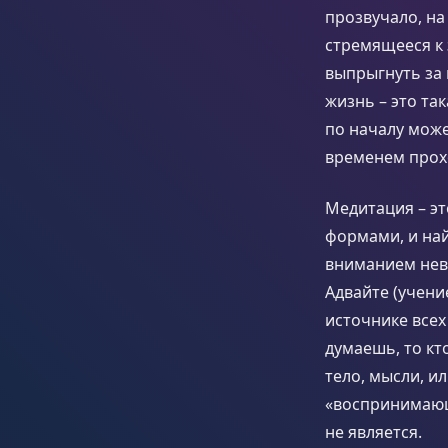
прозвучало, на
стремящееся к
выпрыгнуть за 
жизнь – это та
по началу може
временем прох
Медитация – э
формами, и най
вниманием нево
Адвайте (учен
источнике всех
думаешь, то к
тело, мысли, ил
«воспринимающ
не является.