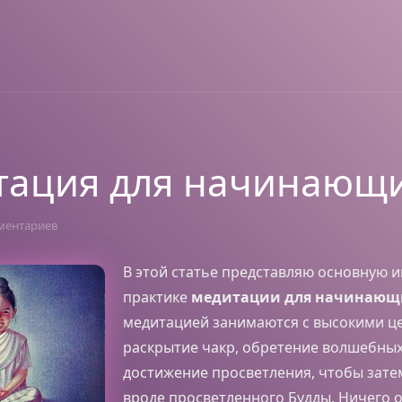
тация для начинающ
ментариев
В этой статье представляю основную
практике
медитации для начинающ
медитацией занимаются с высокими ц
раскрытие чакр, обретение волшебных
достижение просветления, чтобы затем
вроде просветленного Будды. Ничего 