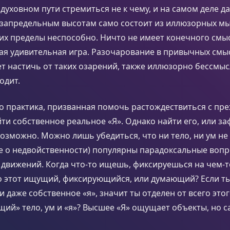
 духовном пути стремиться не к чему, и на самом деле да
 запредельным высотам само состоит из иллюзорных мы
их пределы неспособно. Ничто не имеет конечного смыс
кая удивительная игра. Разочарование в привычных смы
т настичь от таких озарений, также иллюзорно бессмыс
одит.
то практика, призванная помочь растождествиться с п
ти собственное реальное «Я». Однако найти его, или з
зможно. Можно лишь убедиться, что ни тело, ни ум не 
ие о недвойственности) популярны парадоксальные воп
 движений. Когда что-то ищешь, фиксируешься на чем-т
то этот ищущий, фиксирующийся, или думающий? Если 
и даже собственное «я», значит ты отделен от всего этог
ий» тело, ум и «я»? Высшее «Я» ощущает объекты, но 