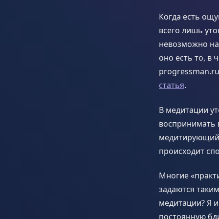
Когда есть ощу
всего лишь уто
невозможно най
оно есть то, в
progressman.ru
статья
.
В медитации ут
воспринимать в
медитирующий с
происходит спо
Многие «практ
задаются таким
медитации? Я и
постоянную бди