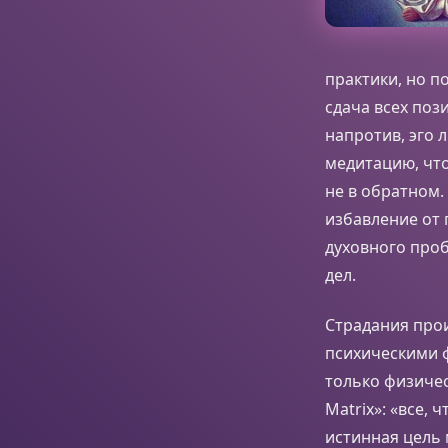
практики, но п
сдача всех поз
напротив, эго 
медитацию, что
не в обратном.
избавление от 
духовного про
дел.
Страдания прои
психическими 
только физичес
Matrix»: «все, 
истинная цель 