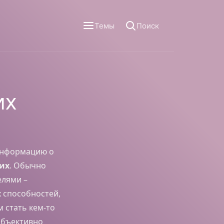
Темы
Поиск
их
 информацию о
их
. Обычно
елями –
 способностей,
 стать кем-то
объективно