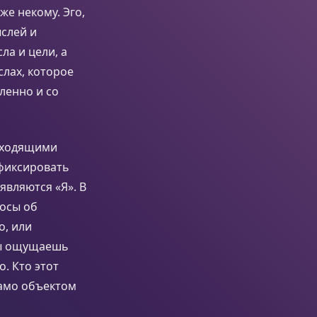
же некому. Эго,
слей и
ла и цели, а
слах, которое
ленно и со
реходящими
афиксировать
являются «Я». В
росы об
о, или
ты ощущаешь
о. Кто этот
само объектом