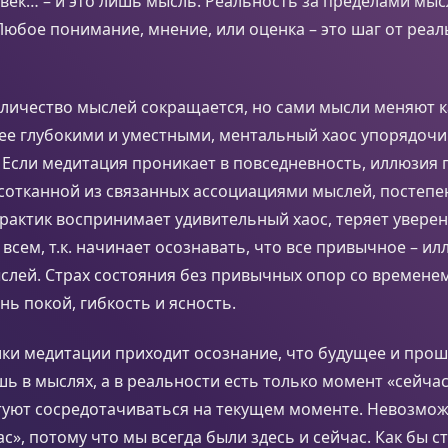
век… – и это лишь мысль. Реальность за пределами мы
юбое понимание, мнение, или оценка – это шаг от реал
личество мыслей сокращается, но сами мысли меняют к
ее глубокими и уместными, ментальный хаос упорядочив
 Если медитация проникает в повседневность, иллюзия
сотканной из связанных ассоциациями мыслей, постепе
рактик воспринимает удивительный хаос, теряет увере
всем, т.к. начинает осознавать, что все привычное – ил
лей. Страх состояния без привычных опор со временем
нь покой, гибкость и ясность.
ки медитации приходит осознание, что будущее и прошл
ь в мыслях, а в реальности есть только момент «сейчас
етуют сосредотачиваться на текущем моменте. Невозмо
с», потому что мы всегда были здесь и сейчас. Как бы с