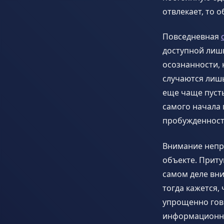
отвлекает, то 
Повседневная
доступной лиш
осознанности, 
случаются лишь
еще чаще пусты
самого начала 
пробужденности
Внимание непре
объекте. Приту
самом деле вни
тогда кажется,
упрощенно гов
информационны