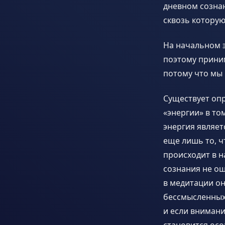
дневном сознан
сквозь котору
На начальном 
поэтому приним
потому что мы н
Существует оп
«энергии» в то
энергия являетс
еще лишь то, 
происходит в н
сознания не ощу
в медитации о
бессмысленных 
и если внимани