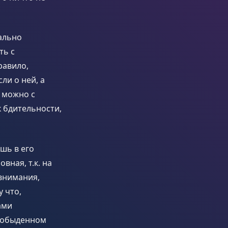
еально
ть с
равило,
ли о ней, а
 можно с
к бдительности,
шь в его
вная, т.к. на
внимания,
у что,
ами
 обыденном