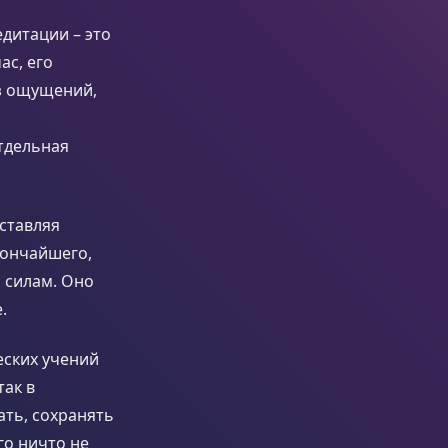
едитации – это
ас, его
из ощущений,
тдельная
ставляя
тончайшего,
 силам. Оно
.
ских учений
так в
ать, сохранять
го ничто не