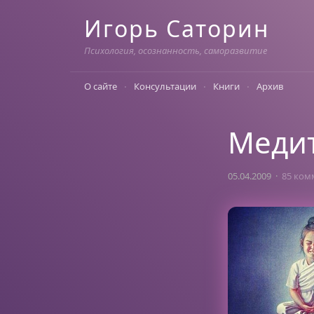
Skip
Игорь Саторин
to
content
Психология, осознанность, саморазвитие
О сайте
Консультации
Книги
Архив
Меди
05.04.2009
85 ком