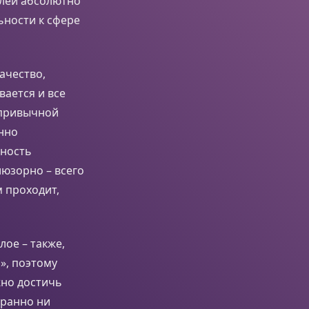
слей абсолютно
ьности к сфере
ачество,
ается и все
 привычной
нно
нность
люзорно – всего
 проходит,
ое – также,
», поэтому
жно достичь
транно ни