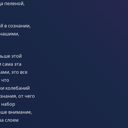
а пеленой,
 в сознании,
 нашими,
льше этой
 сама эта
ами, это все
 что
ики колебаний
знания, от чего
 набор
аше внимание,
за слоем