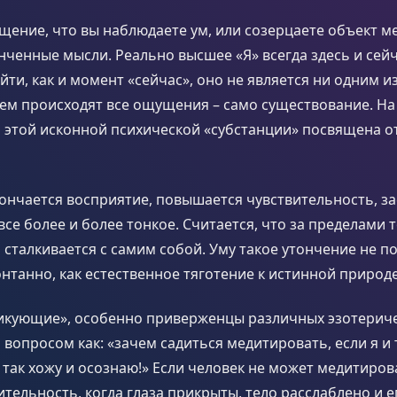
щение, что вы наблюдаете ум, или созерцаете объект м
нченные мысли. Реально высшее «Я» всегда здесь и сейч
ти, как и момент «сейчас», оно не является ни одним 
 чем происходят все ощущения – само существование. На
 этой исконной психической «субстанции» посвящена о
ончается восприятие, повышается чувствительность, за
се более и более тонкое. Считается, что за пределами 
талкивается с самим собой. Уму такое утончение не по
нтанно, как естественное тяготение к истинной природе
икующие», особенно приверженцы различных эзотериче
 вопросом как: «зачем садиться медитировать, если я и 
 так хожу и осознаю!» Если человек не может медитиров
тельность, когда глаза прикрыты, тело расслаблено и е