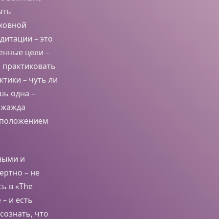
ыть
уховной
дитации – это
енные цели –
я практиковать
ктики – чуть ли
шь одна –
е жажда
м положением
ными и
ертно – не
сь в «The
 – и есть
сознать, что