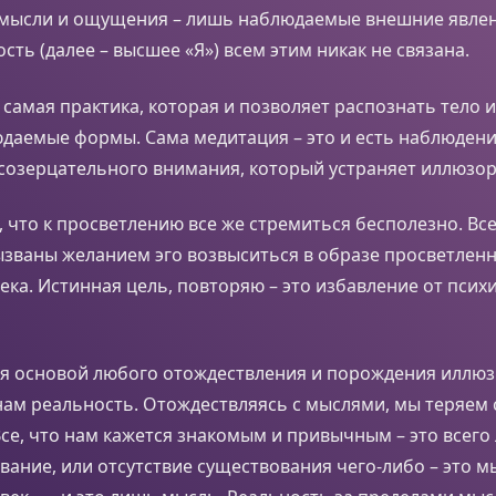
, мысли и ощущения – лишь наблюдаемые внешние явлен
сть (далее – высшее «Я») всем этим никак не связана.
 самая практика, которая и позволяет распознать тело и
даемые формы. Сама медитация – это и есть наблюдени
созерцательного внимания, который устраняет иллюзор
, что к просветлению все же стремиться бесполезно. Вс
званы желанием эго возвыситься в образе просветленн
ека. Истинная цель, повторяю – это избавление от псих
я основой любого отождествления и порождения иллюз
ам реальность. Отождествляясь с мыслями, мы теряем 
се, что нам кажется знакомым и привычным – это всего
вание, или отсутствие существования чего-либо – это мы