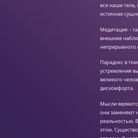
все наши тела
истинная сущно
Медитация – та
внешние наблю
непрерывного 
Парадокс в том
устремления вы
великого челов
дискомфорта.
Мысли являютс
они заменяют н
реальностью. В
этом. Существо