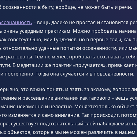
об осознанности в быту, вообще, не может быть и речи.
осознанность
– вещь далеко не простая и становится р
ь очень усердным практикам. Можно пробовать начина
как советеут Ошо, или Гурджиев, но в первые годы, как п
 относительно удачные попытки осознанности, или мыс
е разговоры. Тем не менее, пробовать осознавать себя
пути. В медитации же практик «приучается», привыкает 
 постепенно, тогда она случается и в повседневности.
рывно, это важно понять и взять за аксиому, вопрос ли
пление и рассеивание внимания как такового – вещь усло
мание неизменно и целостно. Меняется только объект 
 что изменяется и само внимание. Так происходит, потом
оря, существует подсознательный слой наблюдаемых н
х объектов, которые мы не можем различить в нашем