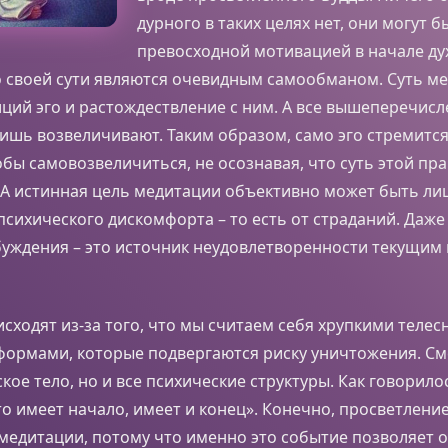
дурного в таких целях нет, они могут б
превосходной мотивацией в начале д
о своей сути являются очевидным самообманом. Суть ме
иций эго и растождествление с ним. А все вышеперечисл
лишь возвеличивают. Таким образом, само эго стремитс
бы самовозвеличиться, не осознавая, что суть этой пра
 А истинная цель медитации объективно может быть ли
психического дискомфорта – то есть от страданий. Даж
буждения – это источник неудовлетворенности текущи
сходят из-за того, что мы считаем себя хрупкими телес
формами, которые подвергаются риску уничтожения. См
кое тело, но и все психические структуры. Как говорило
что имеет начало, имеет и конец». Конечно, просветление
медитации, потому что именно это событие позволяет о