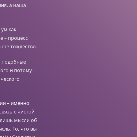
ия, а наша
 ум как
е – процесс
ное тождество.
е подобные
ого и потому –
ического
ии – именно
связь с чистой
 лишь мысли об
сль. То, что вы