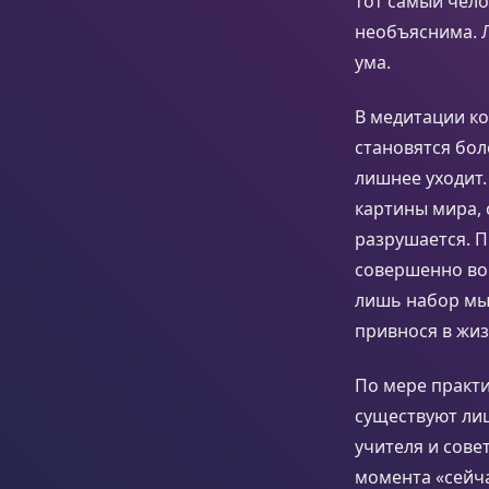
тот самый чело
необъяснима. Л
ума.
В медитации ко
становятся бол
лишнее уходит.
картины мира, 
разрушается. П
совершенно во 
лишь набор мыс
привнося в жиз
По мере практи
существуют лиш
учителя и сов
момента «сейча