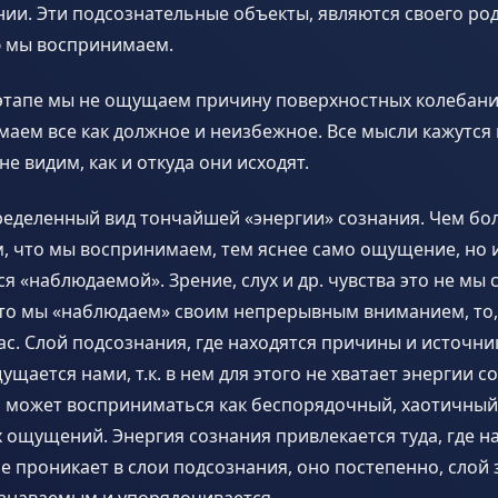
ии. Эти подсознательные объекты, являются своего род
ю мы воспринимаем.
этапе мы не ощущаем причину поверхностных колебаний
аем все как должное и неизбежное. Все мысли кажутся
е видим, как и откуда они исходят.
ределенный вид тончайшей «энергии» сознания. Чем бо
м, что мы воспринимаем, тем яснее само ощущение, но и
я «наблюдаемой». Зрение, слух и др. чувства это не мы с
что мы «наблюдаем» своим непрерывным вниманием, то,
ас. Слой подсознания, где находятся причины и источн
щается нами, т.к. в нем для этого не хватает энергии со
н может восприниматься как беспорядочный, хаотичный
ощущений. Энергия сознания привлекается туда, где н
е проникает в слои подсознания, оно постепенно, слой 