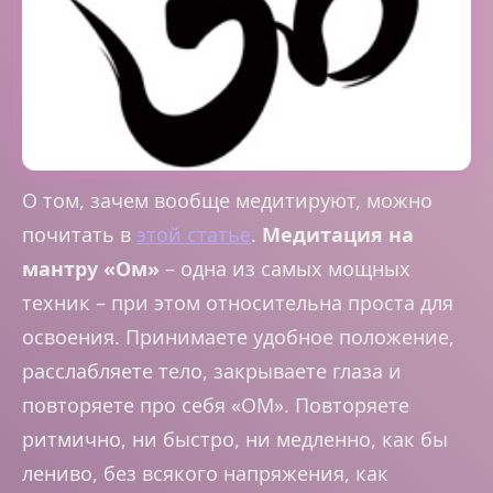
О том, зачем вообще медитируют, можно
почитать в
этой статье
.
Медитация на
мантру «Ом»
– одна из самых мощных
техник – при этом относительна проста для
освоения. Принимаете удобное положение,
расслабляете тело, закрываете глаза и
повторяете про себя «ОМ». Повторяете
ритмично, ни быстро, ни медленно, как бы
лениво, без всякого напряжения, как