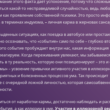
ание этого факта дает успокоение, потому что сложны
ться какой-то несправедливой случайностью, ведь люб
и как проявление собственной психики. Это просто инф
 в терминах индуизма,
–
личная карма в жерновах санса
быденных ситуациях, как поездка в автобусе или простаи
но осознавать, что «событие» само по себе – глубоко в
 это событие пробуждает внутри нас, какая информация 
 реагируем. Когда переживания увлекают, мы забываемся
ь в ту реальность, которую они позиционируют – это и 
мы» – усвоение привычки активного участия в иллюзор
риятных и болезненных процессов ума. Так происходит
е с очередной ложной личностью, которая самозабвенн
ности.
ться от наработки кармы, достаточно наблюдать и рас
обытия, а как иллюзии в уме.
Участие в иллюзорной ре