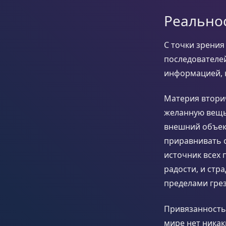
Реальнос
С точки зрения
последователе
информацией, 
Материя вторич
желанную вещь
внешний объект
приравнивать 
источник всех 
радости, и стр
пределами грез
Привязанность 
мире нет никак