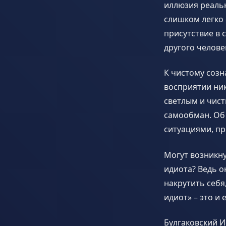
иллюзия реальн
слишком легко 
присутствие в 
другого челове
К чистому созн
восприятии ник
светлым и чис
самообман. Об 
ситуациями, п
Могут возникну
идиота? Ведь о
накрутить себя
идиот» – это и
Булгаковский И