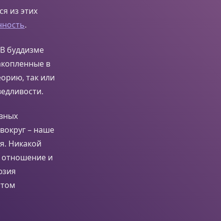
я из этих
нность
.
 В буддизме
накопленные в
орию, так или
ведливости.
овных
вокруг – наше
я. Никакой
е отношение и
юзия
нтом