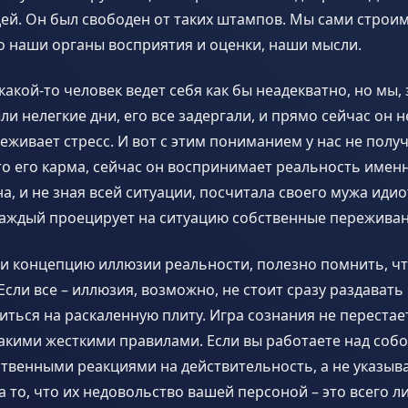
ей. Он был свободен от таких штампов. Мы сами строи
о наши органы восприятия и оценки, наши мысли.
акой-то человек ведет себя как бы неадекватно, но мы, 
ыли нелегкие дни, его все задергали, и прямо сейчас он 
еживает стресс. И вот с этим пониманием у нас не полу
это его карма, сейчас он воспринимает реальность именн
а, и не зная всей ситуации, посчитала своего мужа идиот
Каждый проецирует на ситуацию собственные переживан
и концепцию иллюзии реальности, полезно помнить, что
Если все – иллюзия, возможно, не стоит сразу раздавать 
диться на раскаленную плиту. Игра сознания не перестае
акими жесткими правилами. Если вы работаете над соб
ственными реакциями на действительность, а не указыв
то, что их недовольство вашей персоной – это всего л