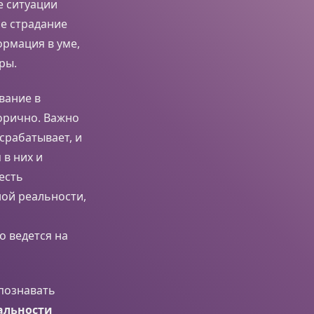
е ситуации
ое страдание
ормация в уме,
ры.
вание в
торично. Важно
срабатывает, и
 в них и
есть
ной реальности,
о ведется на
познавать
альности