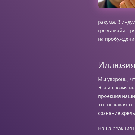
разума. В инду
грезы майи – р
на пробуждение
Иллюзия
Мы уверены, чт
Эта иллюзия вн
проекция наших
это не какая-т
сознание зрел
Наша реакция 