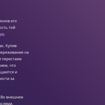
ионов его
ость той
тия
.
ас. Купив
переживание на
и перестаем
ием, что
ащаются и
ности за
. Во внешнем
ыслями,