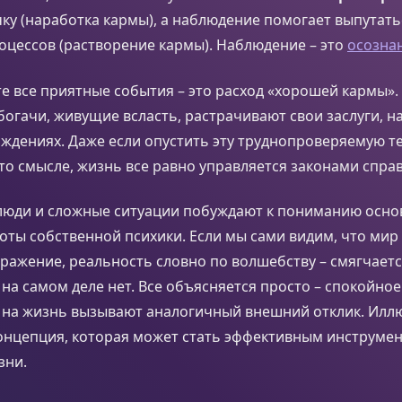
ку (наработка кармы), а наблюдение помогает выпутатьс
оцессов (растворение кармы). Наблюдение – это
осозна
те все приятные события – это расход «хорошей кармы».
 богачи, живущие всласть, растрачивают свои заслуги, 
дениях. Даже если опустить эту труднопроверяемую те
-то смысле, жизнь все равно управляется законами спра
 люди и сложные ситуации побуждают к пониманию осн
ты собственной психики. Если мы сами видим, что мир 
ражение, реальность словно по волшебству – смягчаетс
 на самом деле нет. Все объясняется просто – спокойно
д на жизнь вызывают аналогичный внешний отклик. Илл
концепция, которая может стать эффективным инструме
зни.