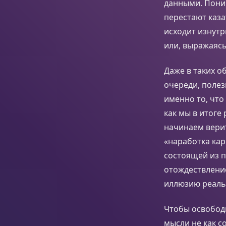
данными. Поним
перестают каза
исходит изнутр
или, выражаясь
Даже в таких о
очереди, полез
именно то, что
как мы в итоге
начинаем верит
«наработка кар
состоящей из п
отождествлени
иллюзию реаль
Чтобы освободи
мысли не как с