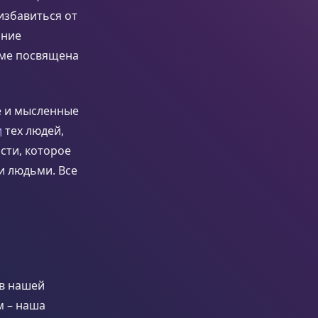
 избавиться от
нние
еме посвящена
е и мысленные
и
тех людей,
сти, которое
и людьми. Все
 в нашей
м – наша