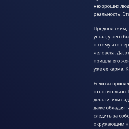
нехороших люд
реальность. Эт
Предположим, к
устал, у него б
потому что пер
человека. Да, 
пришла его жен
уже ее карма. 
Если вы принял
относительно. 
деньги, или са
даже обладая т
следить за соб
окружающим на 