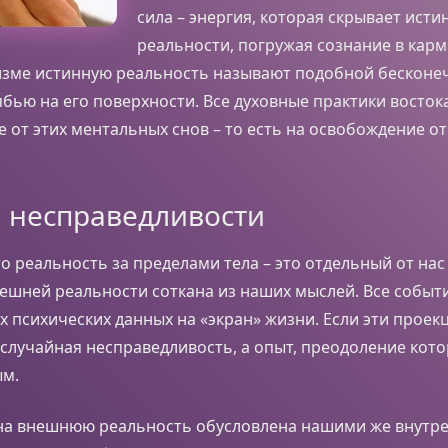
сила – энергия, которая скрывает ист
реальности, погружая сознание в кар
изме истинную реальность называют подобной бесконеч
ябью на его поверхности. Все духовные практики восто
 от этих ментальных снов – то есть на освобождение от
 несправедливости
о реальность за пределами тела – это отдельный от на
ешней реальности соткана из наших мыслей. Все событи
 психических данных на «экран» жизни. Если эти проек
о случайная несправедливость, а опыт, преодоление кото
ым.
на внешнюю реальность обусловлена нашими же внутр