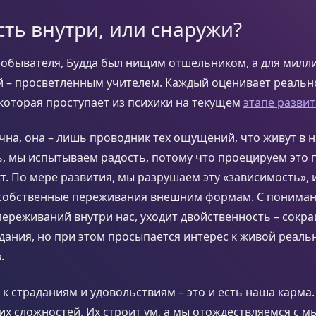
ть внутри, или снаружи?
 обывателя, Будда был нищим отшельником, а для милл
й – просветленным учителем. Каждый оценивает реальн
которая проступает из психики на текущем
этапе разви
на, она – лишь проводник тех ощущений, что живут в н
, мы испытываем радость, потому что проецируем это 
. По мере развития, мы разрушаем эту «зависимость», 
собственные переживания внешним формам. С пониман
переживаний внутри нас, уходит двойственность – сокр
адания, но при этом просыпается интерес к живой реаль
.
к страданиям и удовольствиям – это и есть наша карма
их сложностей. Их строит ум, а мы отождествляемся с м