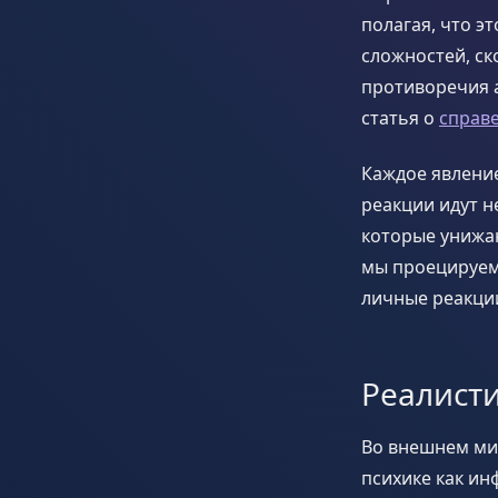
полагая, что э
сложностей, ск
противоречия 
статья о
справ
Каждое явлени
реакции идут не
которые унижаю
мы проецируем
личные реакци
Реалист
Во внешнем мир
психике как и