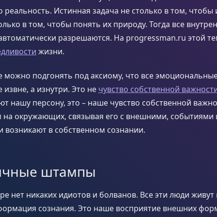
то реальность. Истинная задача не столько в том, чтобы
олько в том, чтобы понять их природу. Тогда все внутре
автоматически разрешаются. На progressman.ru этой т
едливости
жизни.
е можно подгонять под аксиому, что все эмоциональны
 извне, а изнутри. Это не
чувство собственной важност
т нашу персону, это – наше чувство собственной важно
 на окружающих, связывая его с внешними, событиями 
и возникают в собственном сознании.
ичные штампы
е нет никаких идиотов и болванов. Все эти люди живут
нформация сознания. Это наше восприятие внешних фор