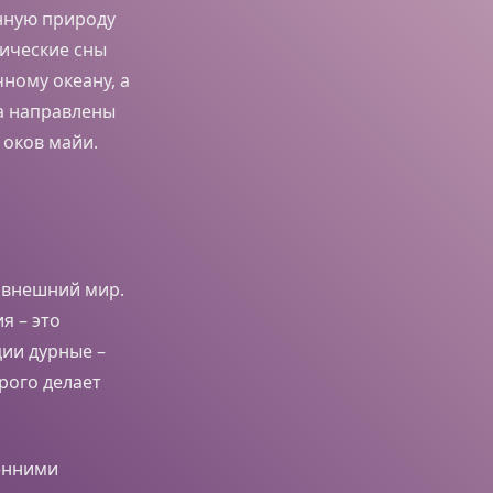
инную природу
мические сны
ному океану, а
ка направлены
 оков майи.
с внешний мир.
я – это
ции дурные –
рого делает
енними