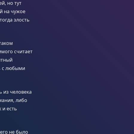
й, но тут
й на чужое
тогда злость
 таком
имого считает
нтный
ь с любыми
ь из человека
мания, либо
 и есть
его не было