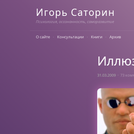
Skip
Игорь Саторин
to
content
Психология, осознанность, саморазвитие
О сайте
Консультации
Книги
Архив
Иллюз
31.03.2009
73 ком