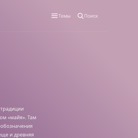
Темы
Поиск
 традиции
ом «майя». Там
я обозначения
еще и древняя