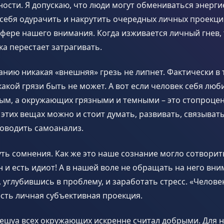
ости. Я допускаю, что люди могут обмениваться энергие
себя одурачить и накрутить очередных личных проекци
сфере нашего внимания. Когда изживается личный гнев, 
ка перестает затрагивать.
анию никакая «внешняя» грезь не липнет. Фактически в
акой грязи быть не может. А вот если человек себя люб
тым, а окружающих грязными и темными – это стопроце
этих вещах можно и стоит думать, развивать, связыват
роводить самоанализ.
ть сомнения. Как же это наше сознание могло сотворит
н и есть идиот! А в нашей воле не обращать на него вни
, углубившись в проблему, и заработать стресс. «Человек
 есть личная субъективная проекция.
ешуа всех окружающих искренне считал добрыми. Для н