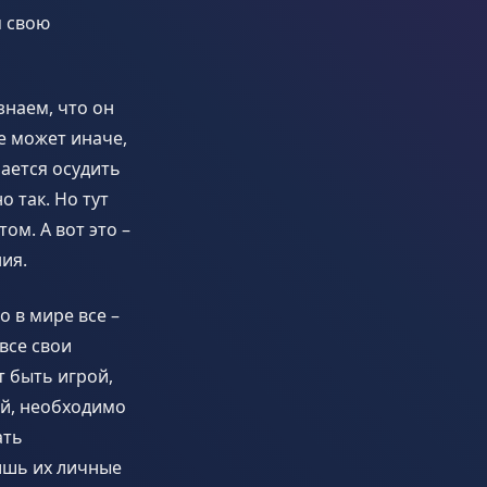
м свою
знаем, что он
не может иначе,
чается осудить
о так. Но тут
ом. А вот это –
ия.
 в мире все –
все свои
т быть игрой,
ой, необходимо
ать
ишь их личные