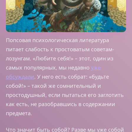
Попсовая психологическая литература
питает слабость к простоватым советам-
лозунгам. «Любите себя!» – этот, один из
самых популярных, мы недавно
уже
обсуждали
. У него есть собрат: «будьте
собой!» – такой же сомнительный и
простодушный, если пытаться его заглотить
как есть, не разобравшись в содержании
предмета.
Что значит быть собой? Разве мы уже собой