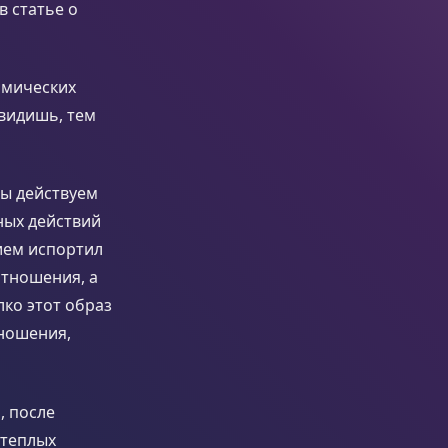
в статье о
рмических
 видишь, тем
мы действуем
ных действий
ием испортил
отношения, а
лко этот образ
тношения,
, после
 теплых