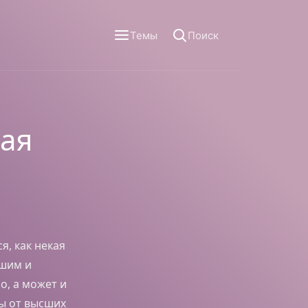
Темы
Поиск
ная
я, как некая
ошим и
о, а может и
ы от высших