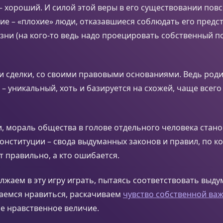
 – хороший. И силой этой веры в его существовании пов
ие – «плохие» люди, отказавшиеся соблюдать его предс
зни (на кого-то ведь надо проецировать собственный 
вои сделки, со своими правовыми основаниями. Ведь род
 – уникальный, хоть и базируется на схожей, чаще всег
 мораль общества в голове отдельного человека стано
онституции – свода выдуманных законов и правил, по к
ет правильно, а кто ошибается.
лжаем в эту игру играть, пытаясь соответствовать выд
раемся нравиться, раскачиваем
чувство собственной ва
ое нравственное величие.