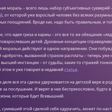
ая мораль – всего лишь набор субъективных суеверий –
ой
, от которой уже взрослый человек без всяких разумн
ых поощрений. Вроде как, надо быть правильным, и тогд
, что идея греха и кармы – это все то же обещание «лед
 повзрослевших детей. Духовные концепции справедлив
й моралью действуют в одном направлении. Они побуж
 «доброте», вызванной страхом расплаты – теперь уже 
т высшей инстанции – от судьбы, каких-то стражей тонко
б этом я уже говорил в недавней
статье
.
м деле вся эта сделка удерживается на детской вере в р
 за послушание. И верят в нее беспрекословно, будто 
жизни, которые бдит Всевышний.
, сумевший этой сделкой себя одурачить, может по-на