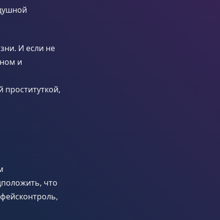
здушной
ни. И если не
уном и
 проституткой,
м
дположить, что
й фейсконтроль,