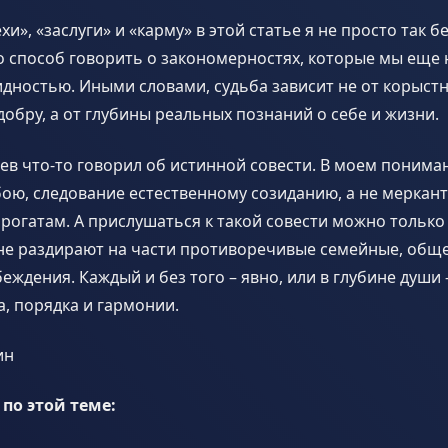
хи», «заслуги» и «карму» в этой статье я не просто так б
ко способ говорить о закономерностях, которые мы еще 
дностью. Иными словами, судьба зависит не от корыст
добру, а от глубины реальных познаний о себе и жизни.
ев что-то говорил об истинной совести. В моем пониман
бою, следование естественному созиданию, а не мерка
огатам. А прислушаться к такой совести можно только
 не раздирают на части противоречивые семейные, общ
еждения. Каждый и без того – явно, или в глубине души 
а, порядка и гармонии.
ин
 по этой теме: