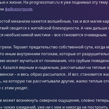
ю к жизни. На progressman.ru я уже поднимал эту тему 
ком
фейсконтроле
.
остой механизм кажется волшебным, так и вся магия ка
твий сводится к житейской близорукости. А чем дальше
ся необъяснимой мистики – все становится очевидным.
 грехи. Терзает предательство собственной сути, когда 
-то иным внутренним потокам, которые от разрушитель
век может мучиться от понимания, что грубым поведен
. Казался верным и надежным, рассчитывал на теплые 
вински – и весь образ рассыпался.. И вот, становится жа
ь, на которую так рассчитывали другие, жалко теплые о
 с этим уходят.
е может возникнуть скверное ощущение, словно теперь
» чужих ожиданий, уже ни с кем и никогда не построить