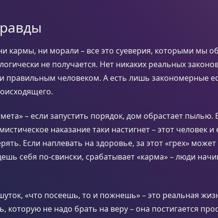
правды
 ни кармы, ни морали – все это суеверия, которыми мы о
логически не получается. Нет никаких реальных закон
и правильным человеком. А есть лишь закономерные е
роисходящего.
имета» – если запустить порядок, дом обрастает пылью. 
, мистическое наказание таки настигнет – этот человек и
рять. Если наплевать на здоровье, за этот «грех» может
едешь себя по-свински, срабатывает «карма» – люди нач
 шуток, «что посеешь, то и пожнешь» – это реальная жи
, которую не надо брать на веру – она постигается про