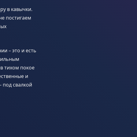
еру в кавычки.
не постигаем
ных
ии – это и есть
нтильным
 в тихом покое
ественные и
– под свалкой