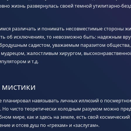
овно жизнь развернулась своей темной утилитарно-бе
чимся различать и понимать несовместимые стороны жиз
ть об исключениях, то невозможно быть: надежным вр
обродушным садистом, уважаемым паразитом общества,
мудрецом, жалостливым хирургом, высоконравственной
пулятором и т.д.
 мистики
не планировал навязывать личных иллюзий о посмертно
. Но чисто теоретически холодным разумом можно пре
обном мире, как и здесь на земле, есть свой космически
ние и отсев душ по «грехам» и «заслугам».