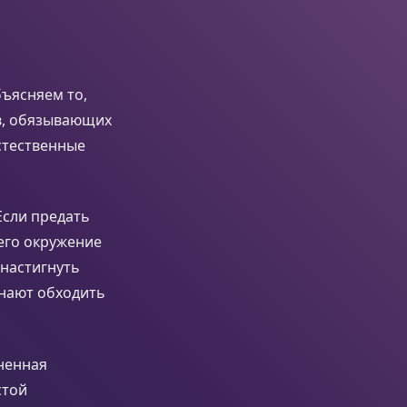
бъясняем то,
ов, обязывающих
стественные
Если предать
 его окружение
 настигнуть
инают обходить
зненная
стой