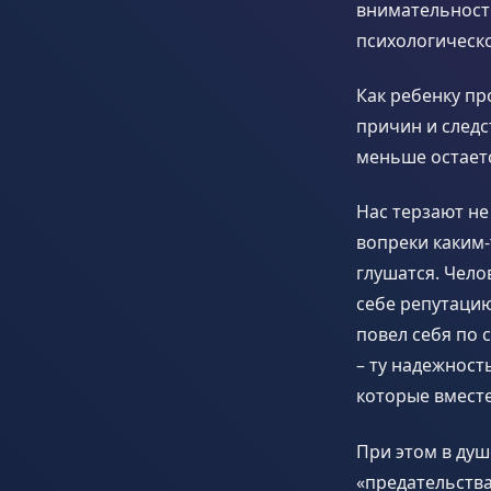
внимательность
психологичес
Как ребенку пр
причин и следс
меньше остает
Нас терзают не
вопреки каким
глушатся. Чело
себе репутацию
повел себя по с
– ту надежност
которые вместе
При этом в душ
«предательства