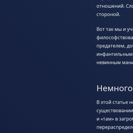
отношений. Сл
стороной.
Вот так мы и у
философствова
предателем, д
инфантильным 
невинным мани
Немного
В этой статье 
существовании
и «там» в загр
перераспределе