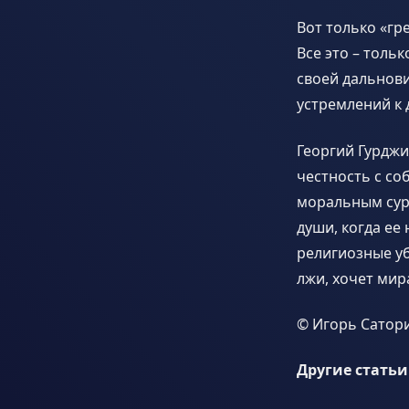
Вот только «гре
Все это – толь
своей дальнови
устремлений к 
Георгий Гурджи
честность с со
моральным сурр
души, когда ее
религиозные уб
лжи, хочет мир
© Игорь Сатор
Другие статьи