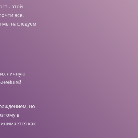
ость этой
почти все.
я мы наследуем
 их личную
льнейшей
граждением, но
оэтому в
ринимается как