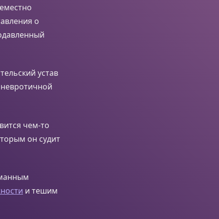
семестно
тавления о
подавленный
ительский устав
о невротичной
вится чем-то
оторым он судит
уманным
жности
и тешим