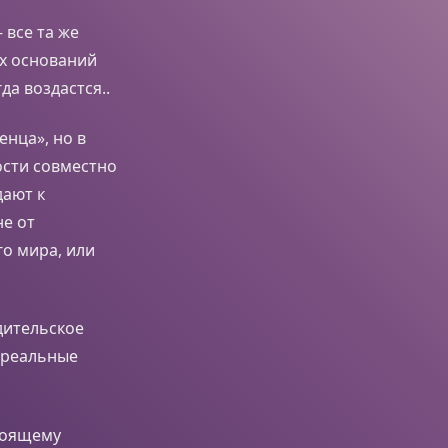
 все та же
ых оснований
а воздастся..
енца», но в
ости совместно
дают к
не от
го мира, или
одительское
в реальные
стоящему