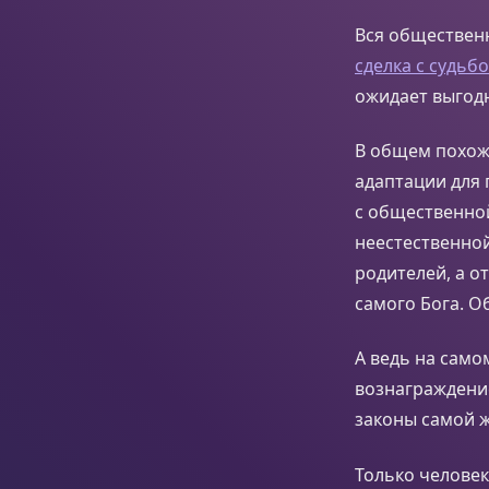
Вся общественн
сделка с судьб
ожидает выгодн
В общем похоже
адаптации для
с общественно
неестественной
родителей, а о
самого Бога. О
А ведь на само
вознаграждение
законы самой 
Только человек