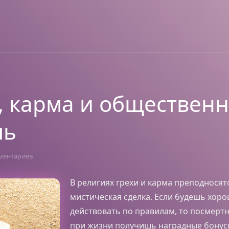
, карма и обществен
ль
ментариев
В религиях грехи и карма преподносятс
мистическая сделка. Если будешь хор
действовать по правилам, то посмертн
при жизни получишь наградные бонус