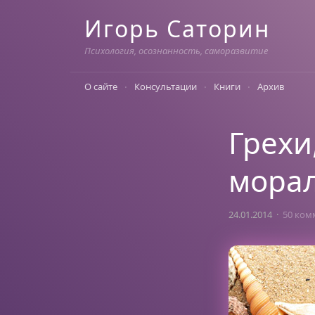
Skip
Игорь Саторин
to
content
Психология, осознанность, саморазвитие
О сайте
Консультации
Книги
Архив
Грехи
мора
24.01.2014
50 ком