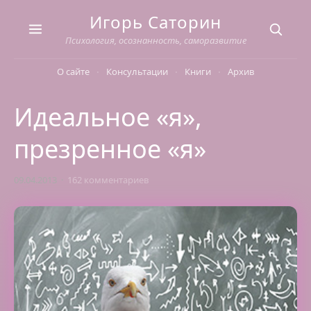
Skip
Игорь Саторин
to
content
Психология, осознанность, саморазвитие
О сайте
Консультации
Книги
Архив
Идеальное «я»,
презренное «я»
09.04.2013
162 комментариев