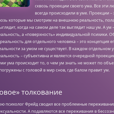
сквозь проекции своего ума. Все эти л
всегда происходили в уме. Проекции – 
возь которые мы смотрим на внешнюю реальность, полаг
глядит, когда на самом деле так выглядит наш ум. А ум 
альность, а «поверхность» индивидуальной психики. О
реальность для отдельного человека – это концепция ег
альности за умом не существует. В каждом отдельном 
альность – субъективна и является очередной проекци
ами ума происходит то, о чем ум знать не может по объ
огружены с головой в мир снов, где балом правит ум.
овое» толкование
ю психолог Фрейд сводил все проблемные переживания
ксуальности. А подавляются все переживания в бессозн