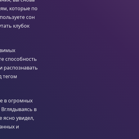
иям, которые по
спользуете сон
утать клубок
овимых
те способность
 и распознавать
д тегом
не в огромных
 Вглядываясь в
 ясно увидел,
ланных и