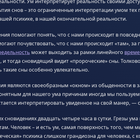
еальности. Ум интерпретирует реальность своими дост
тия снов – это ограниченные интерпретации умом тех 
ашей психике, в нашей окончательной реальности.
ния помогают понять, что с нами происходит в повседн
огают почувствовать, что с нами происходит «там», за 
редельность
может выходить за рамки линейного
време
, и тогда сновидящий видит «пророческие» сны. Толков
 такие сны особенно увлекательно.
ия являются своеобразным «окном» из обыденности в з
понятным для нашего ума причинам иногда мы пользуем
стается интерпретировать увиденное на свой манер, —
х сновидениях двадцать четыре часа в сутки. Грезы ума
там. Человек – и есть ум, самая поверхность того, чем м
ческая» психика слишком грандиозна для человека, с 