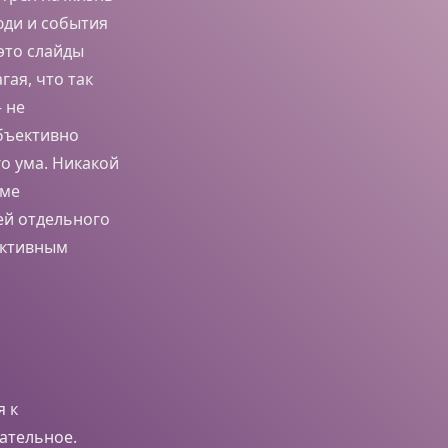
юди и события
это слайды
ая, что так
– не
бъективно
о ума. Никакой
уме
ей отдельного
ективным
 к
ательное.