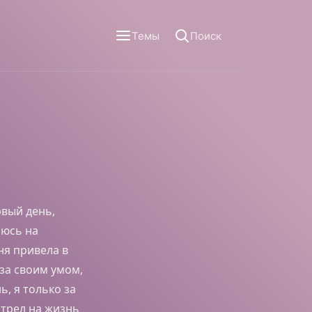
Темы
Поиск
рвый день,
люсь на
еня привела в
за своим умом,
ь, я только за
отрел на жизнь