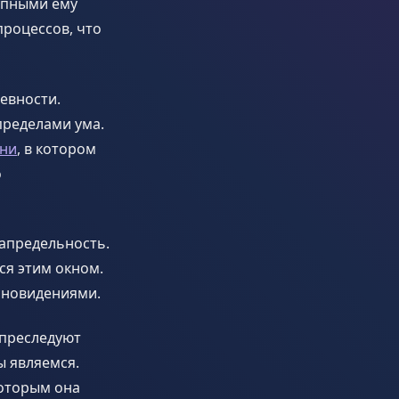
упными ему
процессов, что
евности.
пределами ума.
ни
, в котором
о
апредельность.
ся этим окном.
 сновидениями.
 преследуют
ы являемся.
которым она