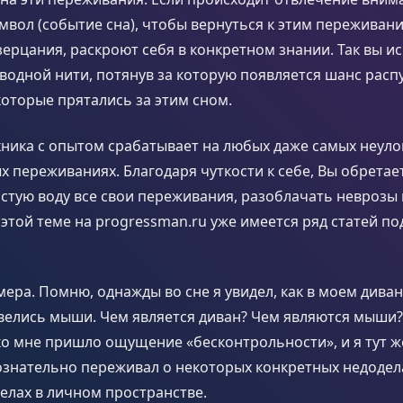
мвол (событие сна), чтобы вернуться к этим переживан
зерцания, раскроют себя в конкретном знании. Так вы и
еводной нити, потянув за которую появляется шанс расп
оторые прятались за этим сном.
хника с опытом срабатывает на любых даже самых неул
 переживаниях. Благодаря чуткости к себе, Вы обретае
стую воду все свои переживания, разоблачать неврозы
этой теме на progressman.ru уже имеется ряд статей по
мера. Помню, однажды во сне я увидел, как в моем дива
велись мыши. Чем является диван? Чем являются мыши?
ко мне пришло ощущение «бесконтрольности», и я тут же
сознательно переживал о некоторых конкретных недоде
елах в личном пространстве.