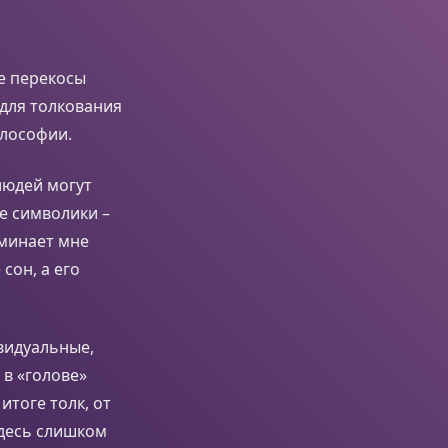
е перекосы
 для толкования
илософии.
людей могут
ие символики –
минает мне
сон, а его
ивидуальные,
 в «голове»
тоге толк, от
здесь слишком