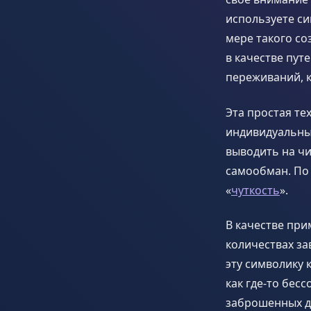
используете си
мере такого со
в качестве пут
переживаний, к
Эта простая те
индивидуальных
выводить на чи
самообман. По 
«
чуткость
».
В качестве при
количествах за
эту символику 
как где-то бес
заброшенных д