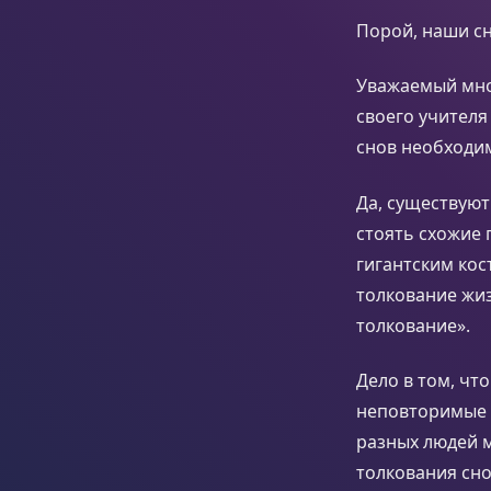
Порой, наши сн
Уважаемый мно
своего учителя
снов необходи
Да, существуют
стоять схожие 
гигантским ко
толкование жиз
толкование».
Дело в том, чт
неповторимые к
разных людей м
толкования сно