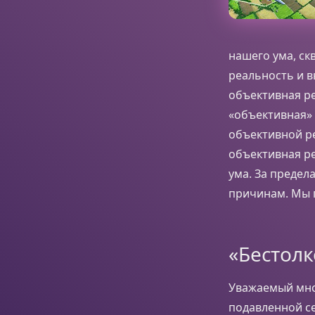
нашего ума, ск
реальность и вы
объективная ре
«объективная» 
объективной ре
объективная ре
ума. За предел
причинам. Мы п
«Бестолк
Уважаемый мно
подавленной се