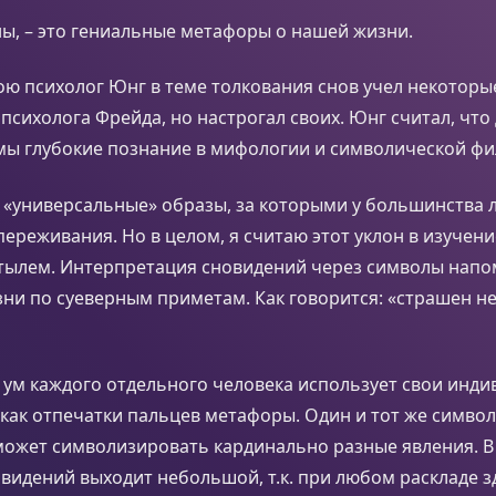
ы, – это гениальные метафоры о нашей жизни.
ю психолог Юнг в теме толкования снов учел некоторы
 психолога Фрейда, но настрогал своих. Юнг считал, что
мы глубокие познание в мифологии и символической ф
 «универсальные» образы, за которыми у большинства 
переживания. Но в целом, я считаю этот уклон в изучен
стылем. Интерпретация сновидений через символы напо
ни по суеверным приметам. Как говорится: «страшен не 
о ум каждого отдельного человека использует свои инд
ак отпечатки пальцев метафоры. Один и тот же символ
ожет символизировать кардинально разные явления. В и
видений выходит небольшой, т.к. при любом раскладе 