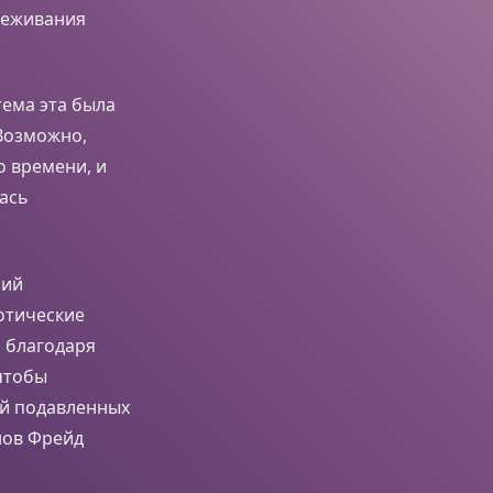
ереживания
 тема эта была
 Возможно,
о времени, и
лась
ний
отические
й благодаря
чтобы
ей подавленных
нов Фрейд