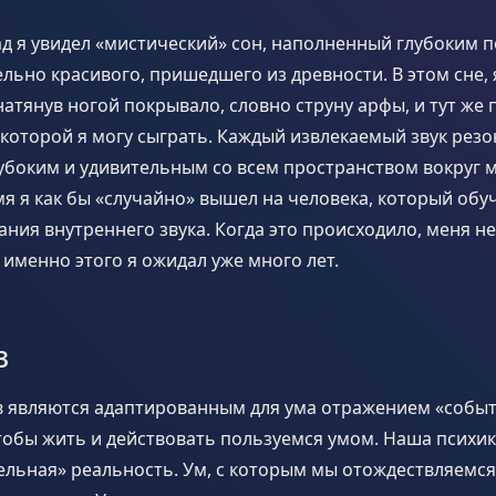
ад я увидел «мистический» сон, наполненный глубоким
ельно красивого, пришедшего из древности. В этом сне, 
натянув ногой покрывало, словно струну арфы, и тут же п
а которой я могу сыграть. Каждый извлекаемый звук рез
боким и удивительным со всем пространством вокруг м
я я как бы «случайно» вышел на человека, который обу
ания внутреннего звука. Когда это происходило, меня н
именно этого я ожидал уже много лет.
в
в являются адаптированным для ума отражением «собы
тобы жить и действовать пользуемся умом. Наша психика
льная» реальность. Ум, с которым мы отождествляемся