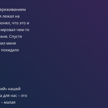
 переживанием
я лежал на
онял, что это и
онировал чем-то
еня. Спустя
чил меня
е покидало
тий» нашей
 для нас – это
 – малая