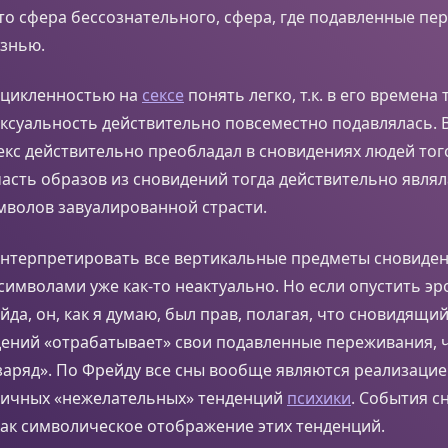
то сфера бессознательного, сфера, где подавленные п
изнью.
зацикленностью на
сексе
понять легко, т.к. в его времена
ексуальность действительно повсеместно подавлялась.
кс действительно преобладал в сновидениях людей тог
асть образов из сновидений тогда действительно явля
мволов завуалированной страсти.
интерпретировать все вертикальные предметы сновиде
имволами уже как-то неактуально. Но если опустить эр
да, он, как я думаю, был прав, полагая, что сновидящи
дений «отрабатывает» свои подавленные переживания, 
заряд». По Фрейду все сны вообще являются реализаци
личных «нежелательных» тенденций
психики
. События с
ак символическое отображение этих тенденций.