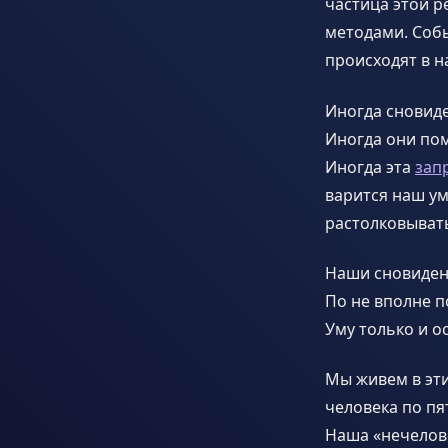
частица этой р
методами. Собы
происходят в н
Иногда сновиде
Иногда они пом
Иногда эта
зап
варится наш ум
растолковывать
Наши сновиден
По не вполне 
Уму только и о
Мы живем в эти
человека по пя
Наша «нечелове