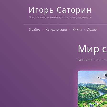
Skip
Игорь Саторин
to
content
Психология, осознанность, саморазвитие
О сайте
Консультации
Книги
Архив
Мир 
04.12.2011
208 ко