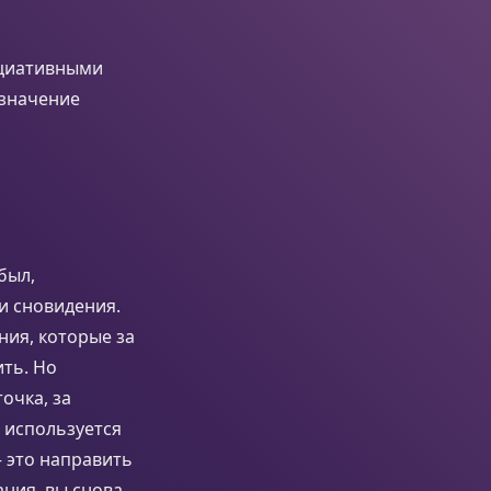
оциативными
 значение
был,
и сновидения.
ния, которые за
ить. Но
очка, за
 используется
— это направить
ния, вы снова