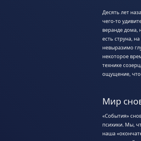
Десять лет наз
чего-то удивит
веранде дома, 
есть струна, н
невыразимо глу
некоторое врем
технике созерц
ощущение, что 
Мир сно
«События» сно
психики. Мы, ч
наша «окончате