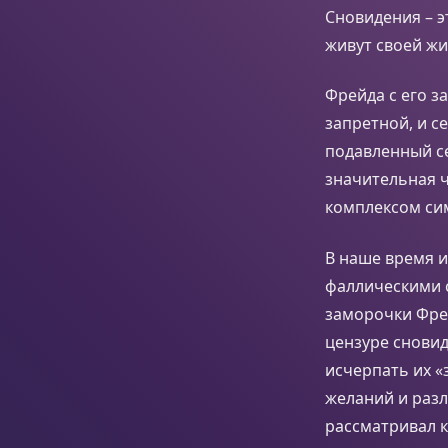
Сновидения – э
живут своей ж
Фрейда с его 
запретной, и с
подавленный се
значительная ч
комплексом си
В наше время 
фаллическими с
заморочки Фрей
цензуре снови
исчерпать их «
желаний и раз
рассматривал к