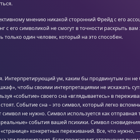
ться.
ективному мнению никакой сторонний Фрейд с его асс
нг с его символикой не смогут в точности раскрыть вам
ть только один человек, который на это способен.
я. Интерпретирующий ум, каким бы продвинутым он не 
«шкаф», чтобы своими интерпретациями не искажать сут
льзуя «событие» своего сна «вглядываетесь» в пережива
стоят. Событие сна – это символ, который легко вспомн
т символ не нужно. Символ используется как отправная т
«реальные» события вашей психики. Символ сновидения
а «странице» конкретных переживаний. Все, что нужно, 
на эти переживания. Если происходит отвлечение внима