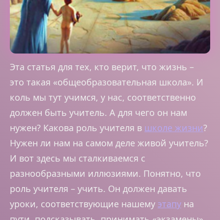
Эта статья для тех, кто верит, что жизнь –
это такая «общеобразовательная школа». И
коль мы тут учимся, у нас, соответственно
должен быть учитель. А для чего он нам
нужен? Какова роль учителя в
школе жизни
?
Нужен ли нам на самом деле живой учитель?
И вот здесь мы сталкиваемся с
разнообразными иллюзиями. Понятно, что
роль учителя – учить. Он должен давать
уроки, соответствующие нашему
этапу
на
пути, подсказывать, принимать «экзамены»