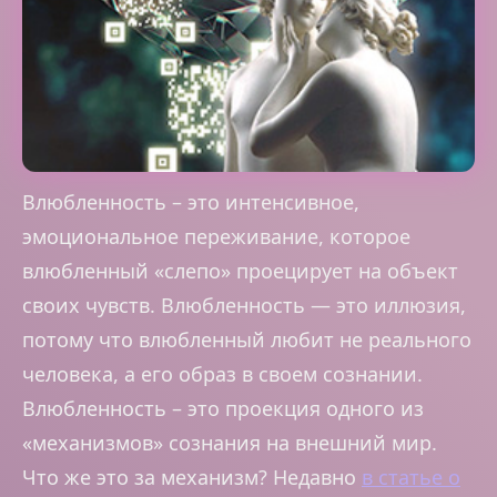
Влюбленность – это интенсивное,
эмоциональное переживание, которое
влюбленный «слепо» проецирует на объект
своих чувств. Влюбленность — это иллюзия,
потому что влюбленный любит не реального
человека, а его образ в своем сознании.
Влюбленность – это проекция одного из
«механизмов» сознания на внешний мир.
Что же это за механизм? Недавно
в статье о