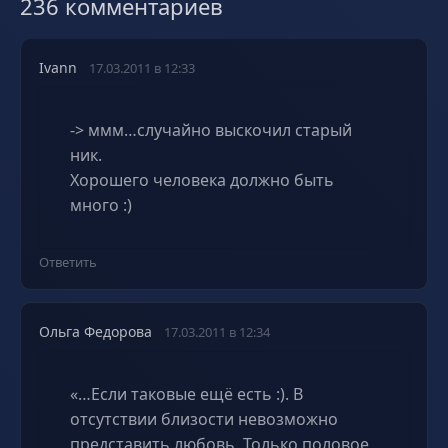
236 комментариев
Ivann
17.03.2011 в 12:33
-> ммм…случайно выскочил старый
ник.
Хорошего человека должно быть
много :)
Ответить
Ольга Федорова
17.03.2011 в 12:34
«…Если таковые ещё есть :). В
отсутствии близости невозможно
представить любовь. Только половое