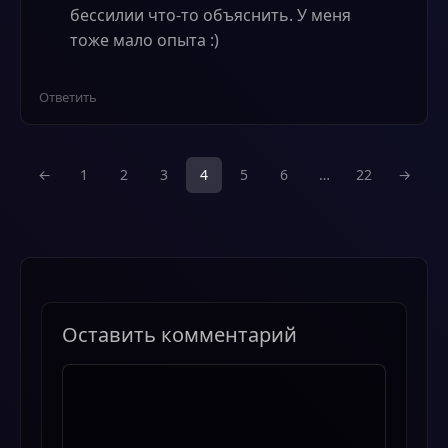
бессилии что-то объяснить. У меня
тоже мало опыта :)
Ответить
←
1
2
3
4
5
6
…
22
→
Оставить комментарий
Комментарий