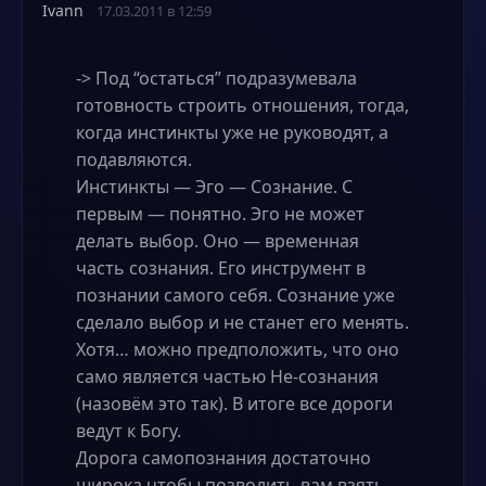
Ivann
17.03.2011 в 12:59
-> Под “остаться” подразумевала
готовность строить отношения, тогда,
когда инстинкты уже не руководят, а
подавляются.
Инстинкты — Эго — Сознание. С
первым — понятно. Эго не может
делать выбор. Оно — временная
часть сознания. Его инструмент в
познании самого себя. Сознание уже
сделало выбор и не станет его менять.
Хотя… можно предположить, что оно
само является частью Не-сознания
(назовём это так). В итоге все дороги
ведут к Богу.
Дорога самопознания достаточно
широка чтобы позволить вам взять