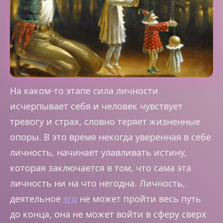
На каком-то этапе сила личности
исчерпывает себя и человек чувствует
тревогу и страх, словно теряет жизненные
опоры. В это время некогда уверенная в себе
личность, начинает улавливать истину,
которая заключается в том, что сама эта
личность ни на что негодна. Личность,
деятельное
эго
не может пройти весь путь
до конца, она не может войти в сферу сверх