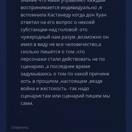
знание что нами управляют каждым
воспринимается индивидуально ,я
вспомнила Кастанеду когда дон Хуан
ответил на его вопрос о некоей
субстанции над головой -это
чужеродный нам разум ,возможно он
имел в виду не все человечество,а
сколько пишется о том ,что
персонажи стали действовать не по
сценарию ,а последнее время
задумываюсь о том по какой причине
хоть в прошлом ,настоящем ,везде
война и жестокость -так надо
сценаристам или сценарий пишем мы
сами.
.
Ответить