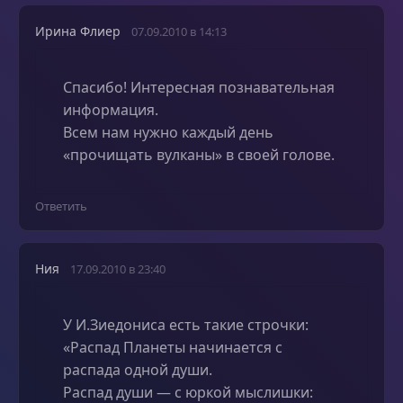
Ирина Флиер
07.09.2010 в 14:13
Cпасибо! Интересная познавательная
информация.
Всем нам нужно каждый день
«прочищать вулканы» в своей голове.
Ответить
Ния
17.09.2010 в 23:40
У И.Зиедониса есть такие строчки:
«Распад Планеты начинается с
распада одной души.
Распад души — с юркой мыслишки: