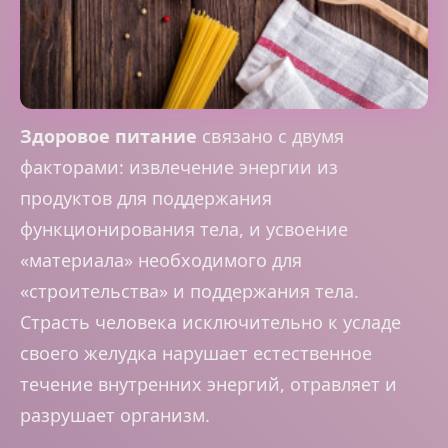
Здоровое питание
связано с двумя
факторами: извлечение энергии из
продуктов для поддержания
функционирования тела, и усвоение
«материала» необходимого для
«строительства» и поддержания тела.
Страсть человека исключительно к усладе
своего желудка нарушает естественное
течение внутренних энергий, отравляет и
разрушает организм.