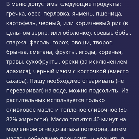
В меню допустимы следующие продукты:
гречка, овес, перловка, ячмень, пшеница,
картофель, черный, или коричневый рис (в
цельном зерне, или оболочке), соевые бобы,
спаржа, фасоль, горох, овощи, творог,
брынза, сметана, фрукты, ягоды, коренья,
травы, сухофрукты, орехи (за исключением
арахиса), черный изюм с косточкой (вместо
сахара). Пищу необходимо отваривать (не
переваривая) на воде, можно подсолить. Из
растительных используется только
оливковое масло и топленое сливочное (80-
82% жирности). Масло топится 40 минут на
медленном огне до запаха попкорна, затем
масло необходимо процедить и хранить в