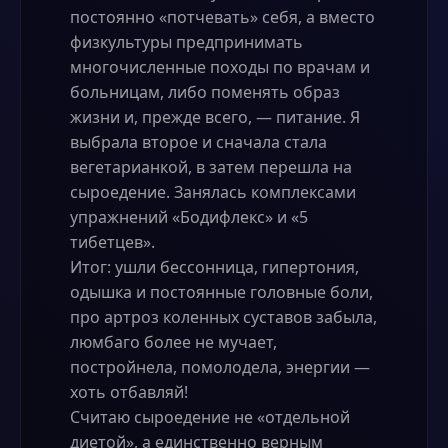
постоянно «потчевать» себя, а вместо
физкультуры предпринимать
многочисленные походы по врачам и
больницам, либо поменять образ
жизни и, прежде всего, — питание. Я
выбрала второе и сначала стала
вегетарианкой, в затем перешла на
сыроедение. Занялась комплексами
упражнений «Бодифлекс» и «5
тибетцев».
Итог: ушли бессонница, гипертония,
одышка и постоянные головные боли,
про артроз коленных суставов забыла,
люмбаго более не мучает,
постройнела, помолодела, энергии —
хоть отбавляй!
Считаю сыроедение не «отдельной
диетой», а единственно верным