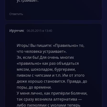
устраивает.
Ответить
Ирунчик
06.05.2015 в 13:40
Игорь! Вы пишите: «Правильно» то,
что человека устраивает».
Эх, если бы! Для очень многих
«правильно» как раз объедаться
мясом, шоколадом, бургерами,
пивком с чипсами и т.п. Им от этого
дюже хорошо становится. Правда, до
поры, до времени.
У меня лично, как припёрли болячки,
так сразу возникла алтернатива —
либо пилюлями с уколами теперь