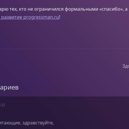
арю тех, кто не ограничился формальными «спасибо», а
в развитие progressman.ru
!
Зд
тариев
:23
читающие, здравствуйте,