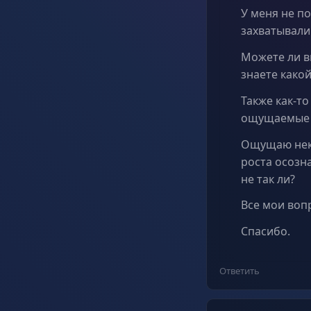
У меня не п
захватывали
Можете ли в
знаете како
Также как-то
ощущаемые 
Ощущаю неки
роста осозн
не так ли?
Все мои воп
Спасибо.
Ответить