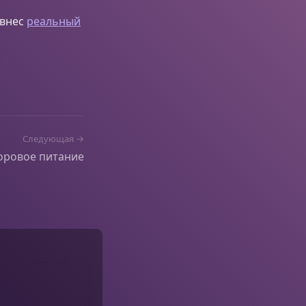
 внес
реальный
Следующая →
оровое питание