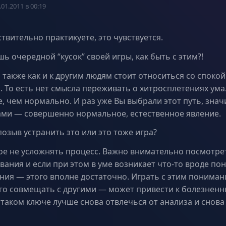
.01.2011 в 00:19
ствительно практикуете, это чувствуется.
ь очередной “кусок” своей игры, как быть с этим?!
о также как и к другим людям стоит относиться со споко
 То есть нет смысла переживать о хитросплетениях ума.
, чем нормально. И раз уже Вы выбрали этот путь, знач
ми — совершенно нормальное, естественное явление.
озыв устранить это или это тоже игра?
ное не усложнять процесс. Важно внимательно посмотрет
вания и если при этом в уме возникает что-то вроде по
ния — этого вполне достаточно. Играть с этим пониман
го совмещать с другими — может привести к болезнен
 таком ключе лучше снова отвлечься от анализа и снов