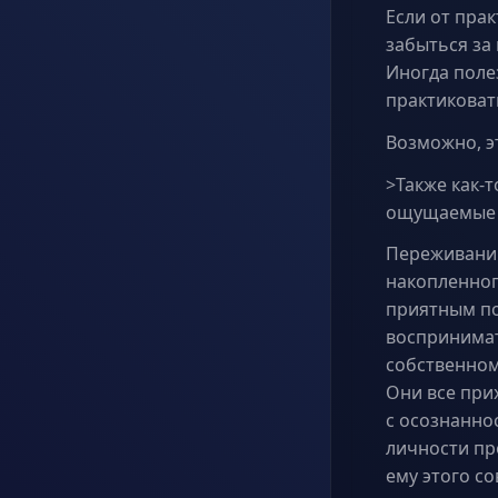
Если от пра
забыться за 
Иногда поле
практиковат
Возможно, э
>Также как-т
ощущаемые 
Переживаний
накопленног
приятным по
воспринимать
собственном
Они все прих
с осознанно
личности пр
ему этого со