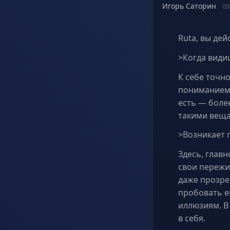
Игорь Саторин
09
Ruta, вы дей
>Когда видиш
К себе точн
пониманием.
есть — более
такими веща
>Возникает п
Здесь, глав
свои пережи
даже прозре
пробовать е
иллюзиям. В
в себя.