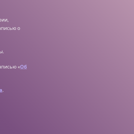
рии,
аписью о
ы.
записью «
Об
а
.