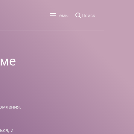
Темы
Поиск
еме
домления.
ься, и