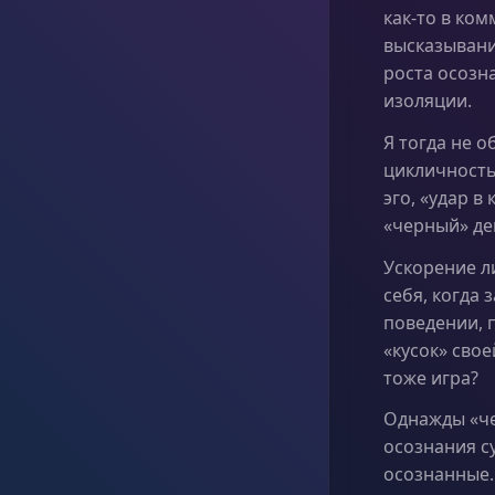
как-то в ком
высказывани
роста осозн
изоляции.
Я тогда не 
цикличность
эго, «удар в
«черный» ден
Ускорение ли
себя, когда
поведении, 
«кусок» свое
тоже игра?
Однажды «че
осознания с
осознанные.