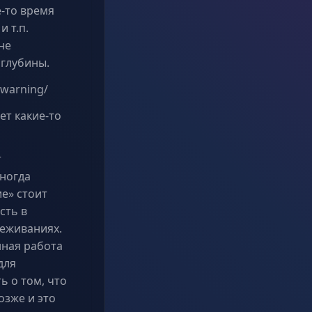
-то время
 т.п.
не
 глубины.
/warning/
ет какие-то
т
ногда
е» стоит
сть в
реживаниях.
нная работа
для
ь о том, что
озже и это