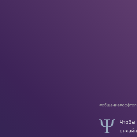
#общение
#оффтоп
Чтобы 
онлайн