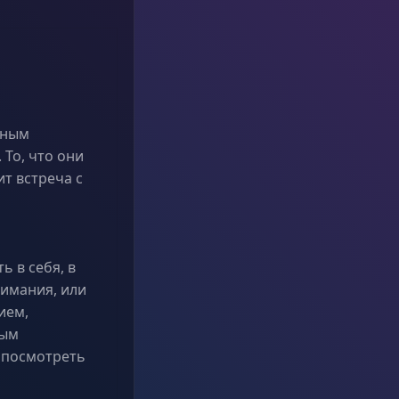
йным
 То, что они
ит встреча с
ь в себя, в
нимания, или
ием,
ным
а посмотреть