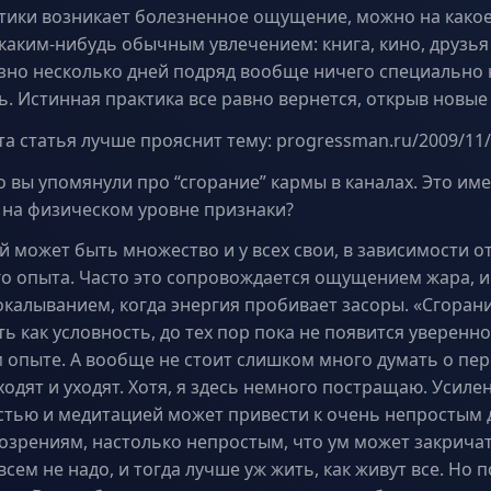
ктики возникает болезненное ощущение, можно на какое
каким-нибудь обычным увлечением: книга, кино, друзья и
зно несколько дней подряд вообще ничего специально 
ь. Истинная практика все равно вернется, открыв новые
та статья лучше прояснит тему: progressman.ru/2009/11
о вы упомянули про “сгорание” кармы в каналах. Это име
на физическом уровне признаки?
 может быть множество и у всех свои, в зависимости о
о опыта. Часто это сопровождается ощущением жара, и
калыванием, когда энергия пробивает засоры. «Сгорани
 как условность, до тех пор пока не появится уверенно
 опыте. А вообще не стоит слишком много думать о пе
одят и уходят. Хотя, я здесь немного постращаю. Усиле
стью и медитацией может привести к очень непростым 
озрениям, настолько непростым, что ум может закричат
всем не надо, и тогда лучше уж жить, как живут все. Но п