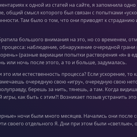
ментариях к одной из статей на сайте, я запомнила одно
е, общий смысл которого был связан с попытками «уск
анности. Там было о том, что они приводят к страданию 
обратила большого внимания на это, но со временем, отм
 процесса: наблюдение, обнаружение очередной грани 
 корень» (разные вариации попытки растворения «я» в е
ь или ночь после этого, а то и больше, задумалась.
 это или естественность процесса? Если ускорение, то к
 замечаешь очередную свою «игру», очередную свою нет
полуправду, берешь за нить, тянешь, а там. Когда види
й игры, как быть с этим?! Возникает позыв устранить это
рные» ночи были много месяцев. Начались они после 
ути своего отдельного Я. Дни при этом были «светлые», 