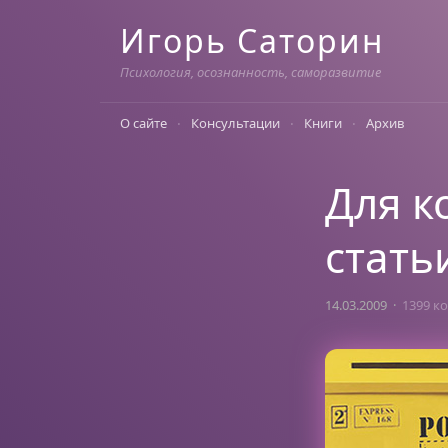
Skip
Игорь Саторин
to
content
Психология, осознанность, саморазвитие
О сайте
Консультации
Книги
Архив
Для к
стать
14.03.2009
1399 к