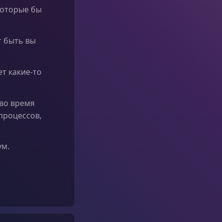
которые бы
т быть вы
ет какие-то
во время
процессов,
ум.