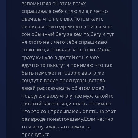
вспоминала об этом вслух
спрашивала себя сплю ли я,и четко
овечала что не сплю.Потом както
решила днем вздремнуть,снится мне
сон обычный бегу за кем то,бегу и тут
не стого не с чего себя спрашиваю
сплю ли я,и отвечаю что сплю. Меня
сразу кинуло в другой сон я уже
еду,что то пью,тут я понимаю что так
быть неможет и говорю,да это же
сон,тут я вроде проснулась,встала
давай рассказывать об этом моей
подруге,и вижу что у нее муж какойто
нетакой как всегда,и опять понимаю
что это сон,просыпаюсь опять.на этот
раз вроде понастоящему.Если честно
то я испугалась,что немогла
проснуться.