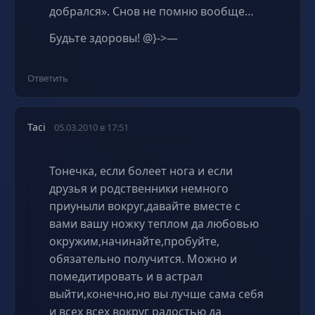
добрался». Снов не помню вообще…
Будьте здоровы! @}->—
Ответить
Taci
05.03.2010 в 17:51
Тонечка, если болеет нога и если
друзья и родственники немного
приуныли вокруг,давайте вместе с
вами вашу ножку теплом да любовью
окружим,начинайте,пробуйте,
обязательно получится. Можно и
помедитировать и в астрал
выйти,конечно,но вы лучше сама себя
и всех всех вокруг радостью да