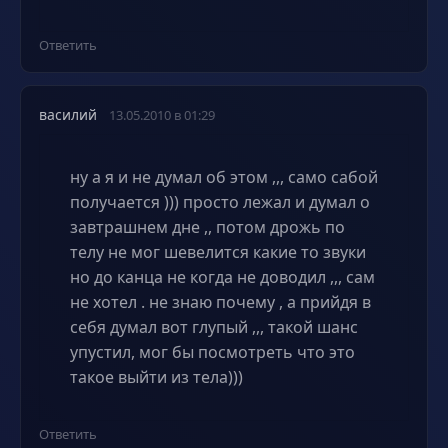
Ответить
василий
13.05.2010 в 01:29
ну а я и не думал об этом ,,, само сабой
получается ))) просто лежал и думал о
завтрашнем дне ,, потом дрожь по
телу не мог шевелится какие то звуки
но до канца не когда не доводил ,,, сам
не хотел . не знаю почему , а прийдя в
себя думал вот глупый ,,, такой шанс
упустил, мог бы посмотреть что это
такое выйти из тела)))
Ответить