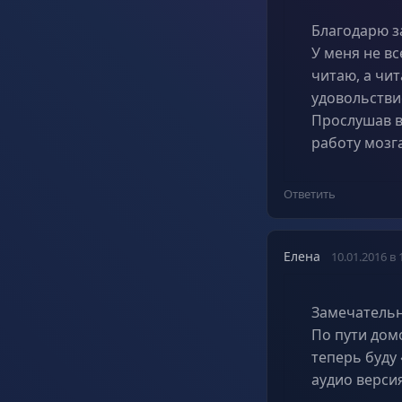
Благодарю з
У меня не вс
читаю, а чи
удовольстви
Прослушав в
работу мозг
Ответить
Елена
10.01.2016 в 
Замечательн
По пути дом
теперь буду
аудио версия