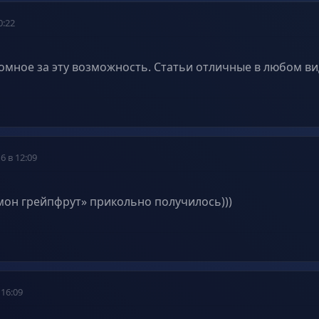
0:22
омное за эту возможность. Статьи отличные в любом ви
6 в 12:09
мон грейпфрут» прикольно получилось)))
 16:09