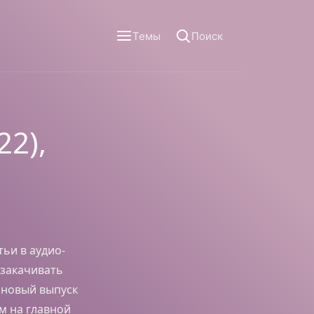
Темы
Поиск
22),
тьи в аудио-
 закачивать
 новый выпуск
м на главной