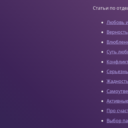
Статьи по отде
Любовь и
Верность
Влюбленн
Суть люб
Конфликт
Серьезн
Жадность
Самоутве
Активные
Про счас
Выбор па