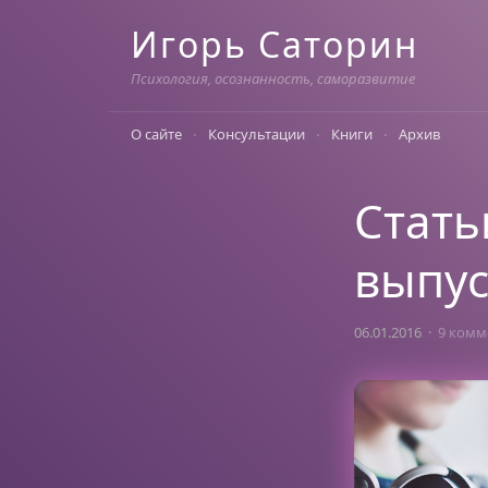
Skip
Игорь Саторин
to
content
Психология, осознанность, саморазвитие
О сайте
Консультации
Книги
Архив
Стать
выпус
06.01.2016
9 комм