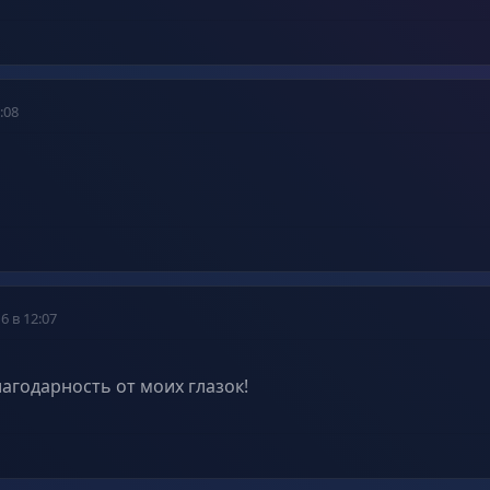
:08
6 в 12:07
агодарность от моих глазок!