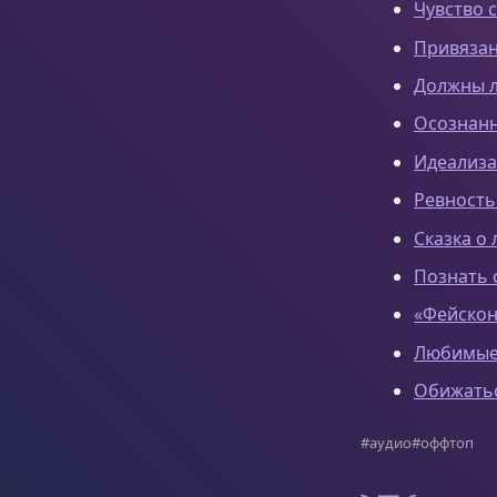
Чувство 
Привязан
Должны л
Осознанн
Идеализа
Ревность
Сказка о
Познать 
«Фейскон
Любимые 
Обижатьс
#аудио
#оффтоп