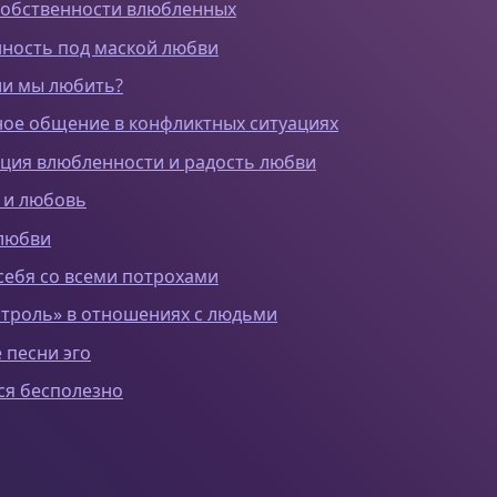
собственности влюбленных
ность под маской любви
и мы любить?
ое общение в конфликтных ситуациях
ция влюбленности и радость любви
 и любовь
 любви
себя со всеми потрохами
троль» в отношениях с людьми
песни эго
я бесполезно