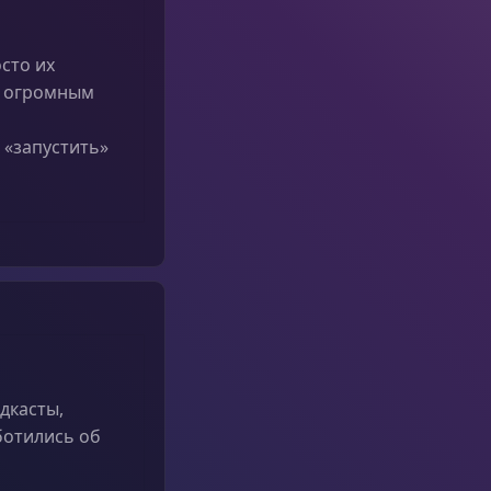
осто их
 с огромным
 «запустить»
дкасты,
ботились об