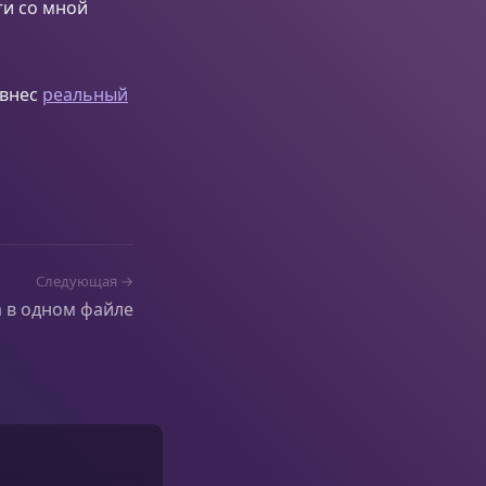
ти со мной
 внес
реальный
Следующая →
а в одном файле