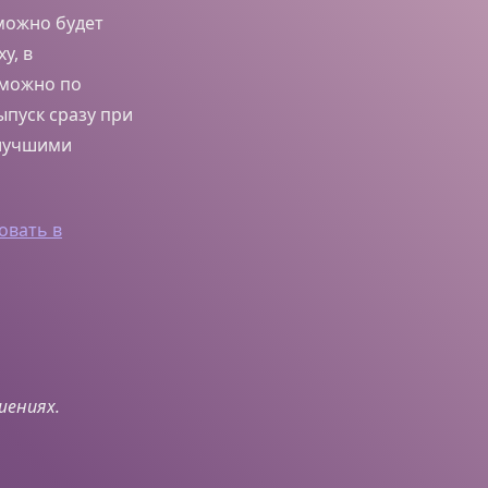
 можно будет
ху, в
 можно по
ыпуск сразу при
 лучшими
овать в
шениях.