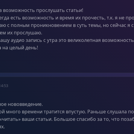
а возможность прослушать статьи!
егда есть возможность и время их прочесть, т.к. я не пр
таю с полным проникновением в суть темы, но сейчас я
ем их прослушаю.
ашу аудио запись с утра это великолепная возможность
а на целый день!
14:53
ое нововведение.
ой много времени тратится впустую. Раньше слушала по
 «читать» ваши статьи. Большое спасибо за то, что поза
х.