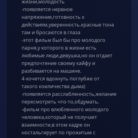
жизни,молодость
-появляется нервное
напряжение,готовность к
действиям,уверенность.красные тона
там и бросаются в глаза
-этот фильм был бы про молодого
парня,у которого в жизни есть
любимые люди,девушка,но он отдает
предпочтение своему кайфу и
разбивается на машине.
4-хочется вдохнуть поглубже от
такого коиличества дыма)
-появляется расслабленность,желание
пересмотреть что-то,обдумать.
-фильм про влюбленного молодого
человека,который не получает
взаимности,в этом кадре он
ностальгирует по прожитым с