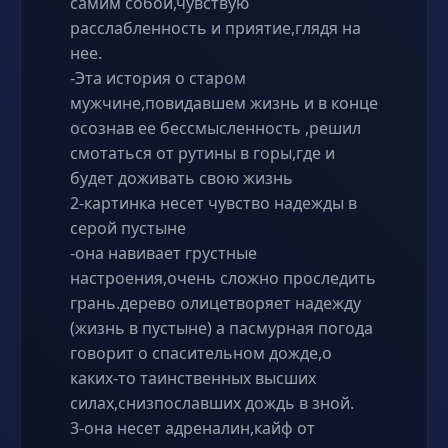
самим собой,чувствую
расслабленность и приятие,глядя на
нее.
-Эта история о старом
мужчине,повидавшем жизнь и в конце
осознав ее бессмысленность ,решил
смотаться от рутины в горы,где и
будет доживать свою жизнь
2-картинка несет чувство надежды в
серой пустыне
-она навивает грустные
настроения,очень сложно проследить
грань.дерево олицетворяет надежду
(жизнь в пустыне) а пасмурная погода
говорит о спасительном дожде,о
каких-то таинственных высших
силах,снизпославших дождь в зной.
3-она несет адреналин,кайф от