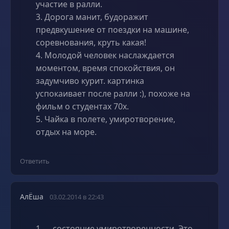
участие в ралли.
3. Дорога манит, будоражит
предвкушение от поездки на машине,
соревнования, круть какая!
4. Молодой человек наслаждается
моментом, время спокойствия, он
задумчиво курит. картинка
успокаивает после ралли :), похоже на
фильм о студентах 70х.
5. Чайка в полете, умиротворение,
отдых на море.
Ответить
АлЁша
03.02.2014 в 22:43
1 — состояние умиротворенности. Это