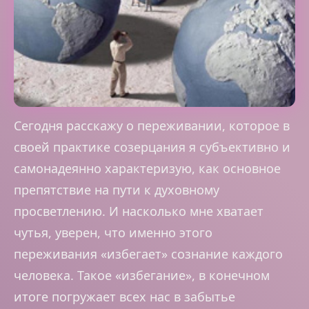
Сегодня расскажу о переживании, которое в
своей практике созерцания я субъективно и
самонадеянно характеризую, как основное
препятствие на пути к духовному
просветлению. И насколько мне хватает
чутья, уверен, что именно этого
переживания «избегает» сознание каждого
человека. Такое «избегание», в конечном
итоге погружает всех нас в забытье