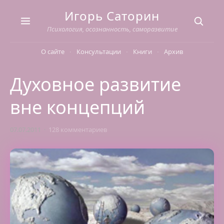
Skip
Игорь Саторин
to
content
Психология, осознанность, саморазвитие
О сайте
Консультации
Книги
Архив
Духовное развитие
вне концепций
07.07.2011
128 комментариев