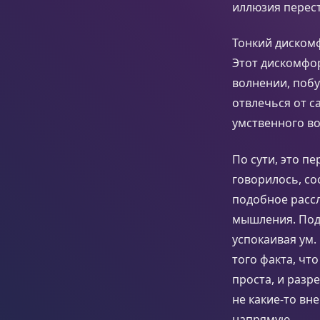
иллюзия перест
Тонкий дискомф
Этот дискомфор
волнении, побу
отвлечься от с
умственного в
По сути, это п
говорилось, со
подобное расс
мышления. Под
успокаивая ум.
того факта, чт
проста, и разр
не какие-то вн
напрямую.