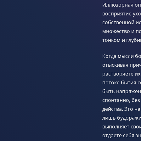
Иллюзорная опо
восприятие ухо
собственной ис
множество и по
тонком и глуби
Когда мысли бо
отыскивая прич
растворяете их
потоке бытия 
быть напряжен
спонтанно, без
действа. Это н
лишь будоражит
выполняет свои
отдаете себя э