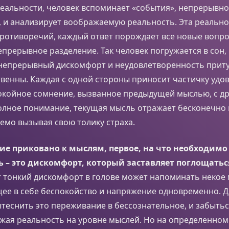
еальности, человек вспоминает «события», непрерывно
 и анализирует воображаемую реальность. Эта реально
ротиворечий, каждый ответ порождает все новые вопро
епрерывное разделение. Так человек погружается в сон,
о непрерывный дискомфорт и неудовлетворенность прит
венны. Каждая с одной стороны приносит частичку удо
окойное сомнение, вызванное предыдущей мыслью, с др
олное понимание, текущая мысль отражает бесконечно 
емо вызывая свою толику страха.
е приковано к мыслям, первое, на что необходимо 
 – это дискомфорт, который заставляет поглощать
от тонкий дискомфорт в голове может напоминать некое
щее в себе беспокойство и напряжение одновременно. 
теснить это переживание в бессознательное, и забытьс
жая реальность на уровне мыслей. Но на определенном 