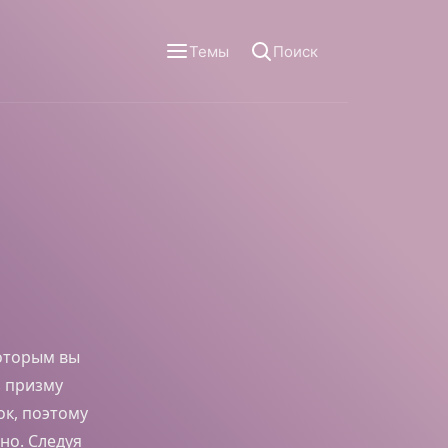
Темы
Поиск
которым вы
з призму
к, поэтому
но. Следуя