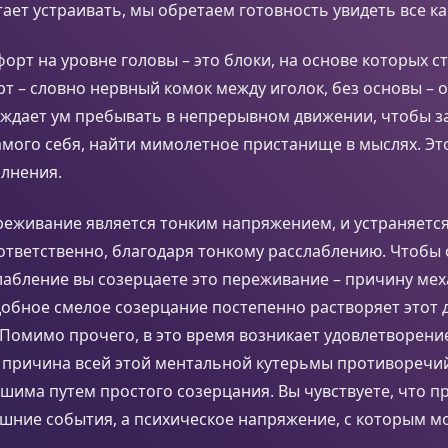
ает устраивать, мы обретаем готовность увидеть все как
орт на уровне головы – это блоки, на основе которых с
т – словно нервный комок между иголок, без основы – 
ждает ум пребывать в непрерывном движении, чтобы за
амого себя, найти мимолетное пристанище в мыслях. Эт
олнения.
ереживание является тонким напряжением, и устраняется,
ответственно, благодаря тонкому расслаблению. Чтобы
лабление вы созерцаете это переживание – причину ме
обное смелое созерцание постепенно растворяет этот 
 Помимо прочего, в это время возникает удовлетворени
о причина всей этой ментальной кутерьмы противоречи
ешима путем простого созерцания. Вы чувствуете, что п
ешние события, а психическое напряжение, с которым 