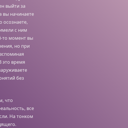
ен выйти за
да вы начинаете
о осознаете,
 имели с ним
ой-то момент вы
чения, но при
 вспоминая
В это время
наруживаете
онятий без
м, что
еальность, все
ли. На тонком
дящего.