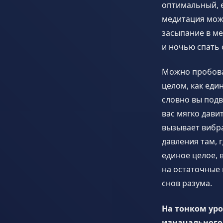
оптимальный, е
медитация може
засыпание в ме
и ночью спать 
Можно пробова
целом, как еди
словно вы подв
вас мягко дави
вызывает вибра
давления там, 
единое целое, 
на остаточные 
снов разума.
На тонком уро
изначального