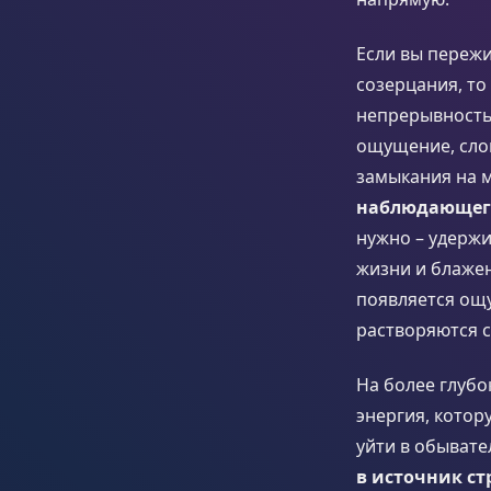
Если вы переж
созерцания, т
непрерывность
ощущение, слов
замыкания на 
наблюдающег
нужно – удерж
жизни и блажен
появляется ощ
растворяются 
На более глубо
энергия, котор
уйти в обыват
в источник ст