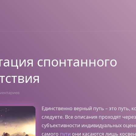
ация спонтанного
тствия
ментариев
Единственно верный путь – это путь, 
следуете. Все описания проходят чере
субъективности индивидуальных оцено
самого
пути
они касаются лишь косвен