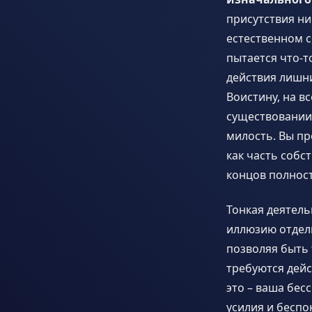
присутствия ни
естественном с
пытается что-т
действия лишни
Воистину, на в
существовании 
милость. Вы пр
как часть собс
концов полност
Тонкая деятель
иллюзию отдел
позволяя быть т
требуются дейс
это – ваша бес
усилия и беспо