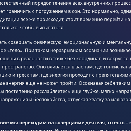
стественный порядок течения всех внутренних процесс
т граничить с погружением в сон. Это нормально, одна
дитации все же происходит, стоит временно перейти н
столько, чтобы высыпаться.
ть созерцать физическую, эмоциональную и ментальну
ное «тело». При таком неразрывном осознании возника
ешены в реальности в точке без координат, и вокруг со 
т пространство. Оно вливается в вас там, где тонкие кан
цию и треск там, где энергия проходит с препятствиям
где энергия еще не может пройти. Осознавая себя таким
вы постепенно расслабляетесь еще глубже, мягко напр
напряжения и беспокойства, отпуская хватку за иллюз
вне мы переходим на созерцание деятеля, то есть –
 источника иллюзии
. Истина в том, что для естествен