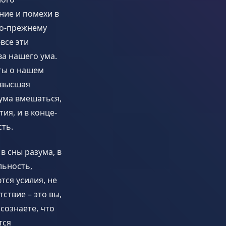
ние и помехи в
по-прежнему
все эти
ва нашего ума.
оты о нашем
 высшая
 ума вмешаться,
ия, и в конце-
сть.
в сны разума, в
льность,
ются усилия, не
ствие – это вы,
осознаете, что
тся