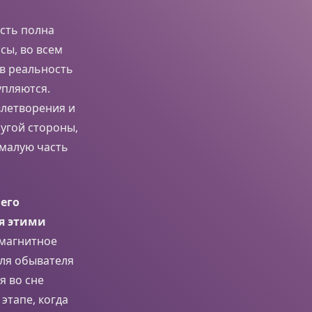
сть полна
сы, во всем
 в реальность
упляются.
влетворения и
угой стороны,
малую часть
его
ся этими
 магнитное
Для обывателя
я во сне
этапе, когда