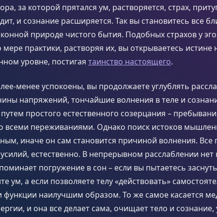
ра, за которой прятался ум, растворяется, страх, при
дит, и сознание расширяется. Так вы становитесь все бл
конной природе чистого бытия. Подобных страхов у эг
 мере практики, растворяя их, вы открываетесь истине 
нном уровне, постигая
таинство настоящего
.
лее-менее успокоены, вы продолжаете углублять рассл
ины напряжений, тончайшие волнения в теле и сознани
 путем простого естественного созерцания – пребывани
со всеми переживаниями. Однако поиск истоков мышлен
ным, иначе он сам становится причиной волнения. Все
 усилий, естественно. В непрерывном расслаблении нет
апоминает погружение в сон – если вы пытаетесь заснут
е ум, а если позволяете телу «действовать» самостояте
 функции наилучшим образом. То же самое касается ме
нергии, и она все делает сама, очищает тело и сознание,