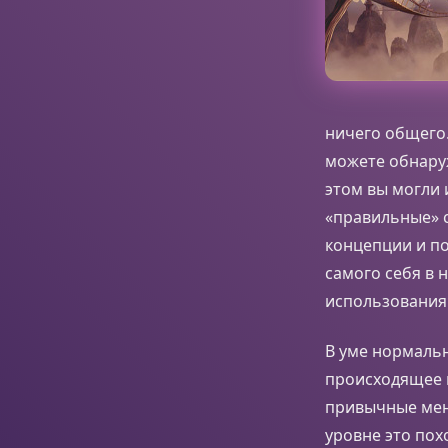
ничего общего.
можете обнаруж
этом вы могли 
«правильные» с
концепции и п
самого себя в 
использования 
В уме нормальн
происходящее п
привычные мен
уровне это пох