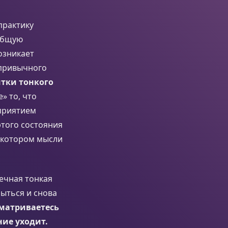
практику
 общую
озникает
 привычного
итки тонкого
» то, что
приятием
этого состояния
 котором мысли
ечная тонкая
рыться и снова
матриваетесь
ние уходит.