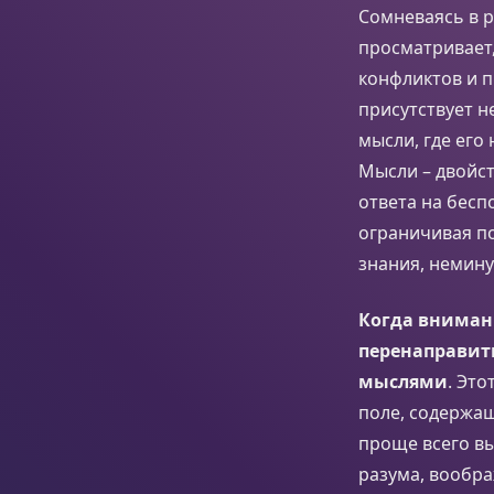
Сомневаясь в р
просматривает,
конфликтов и п
присутствует н
мысли, где ег
Мысли – двойст
ответа на бесп
ограничивая п
знания, немину
Когда внимани
перенаправить
мыслями
. Эт
поле, содержа
проще всего вы
разума, вообра