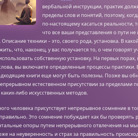
вербальной инструкции, практик долж
пределы слов и понятий, поэтому, ког
по-настоящему касаться реальности, т
что все ваши представления о пути не
 Описание техники – это, своего рода, установка. В как
ить, что, наконец, у вас получается то, о чем говорят у
использовать собственную установку. На первых порах,
лова, вы включаете определенные процессы практики. 
одходящие книги еще могут быть полезны. Позже вы об
непрерывном естественном присутствии за пределами п
каких-либо искусственных методов.
ого человека присутствует непрерывное сомнение в то
равильно. Это сомнение побуждает как бы проверять р
тальные опоры путем непрерывного отвлечения на мыс
оже на неуверенность и страх за правильность происхо