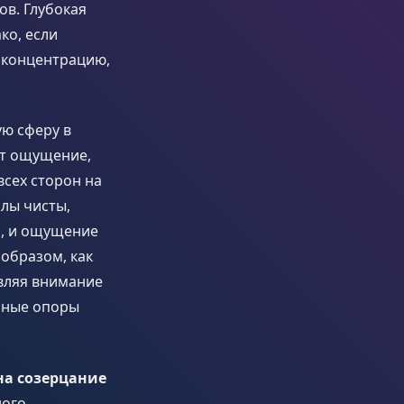
ов. Глубокая
ко, если
а концентрацию,
ю сферу в
ет ощущение,
всех сторон на
алы чисты,
и, и ощущение
 образом, как
авляя внимание
орные опоры
 на созерцание
ного