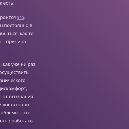
 есть.
троится
эго
.
он постоянно в
быться, как-то
о – причина
 как уже ни раз
 осуществить
ханического
дискомфорт,
е от осознания
й достаточно
роблемы – это
можно работать