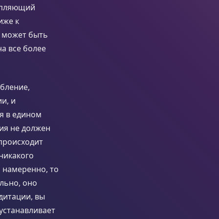
тупляющий
иже к
о может быть
на все более
абление,
и, и
я в едином
ия не должен
 происходит
 никакого
ь намеренно, то
льно, оно
дитации, вы
 устанавливает