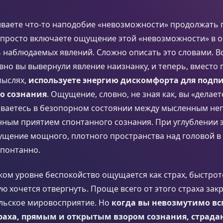
иваете что-то наподобие «невозможности» продолжать 
о просто включаете ощущение этой «невозможности» в
 наблюдаемых явлений. Сложно описать это словами. В
но вы вывернули явление наизнанку, и теперь, вместо
мыслях,
используете энергию дискомфорта для подп
о сознания
. Ощущение, словно, не зная как, вы «делаете
иваетесь в безопорном состоянии между мысленным не
ным приятием спонтанного сознания. При углублении 
ущение мощного, плотного пространства над головой в
спонтанно.
ком уровне беспокойство ощущается как страх, быстрот
ую хочется отвергнуть. Проще всего от этого страха зак
ельское мировосприятие. Но
когда вы невозмутимо вс
раха, прямым и открытым взором сознания, страда