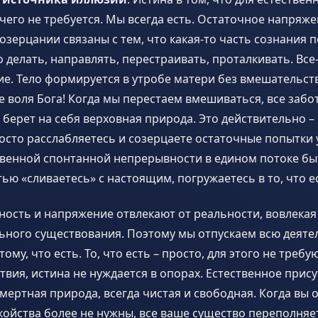
чего не требуется. Мы всегда есть. Остаточное напряже
озерцании связаны с тем, что какая-то часть сознания 
о делать, направлять, перестраивать, проталкивать. Все-
е. Тело формируется в утробе матери без вмешательст
се воля Бога! Когда мы перестаем вмешиваться, все заб
берет на себя верховная природа. Это действительно –
осто расслабляетесь и созерцаете остаточные попытки
твенной спонтанной непрерывности в едином потоке быт
ью «сливаетесь» с настоящим, погружаетесь в то, что е
ность и напряжение отвлекают от реальности, вовлекая 
ьного существования. Поэтому мы отпускаем всю деяте
ому, что есть. То, что есть – просто, для этого не требу
твия, истина не нуждается в опорах. Естественное присут
смертная природа, всегда чистая и свободная. Когда вы 
койства более не нужны, все ваше существо переполняе