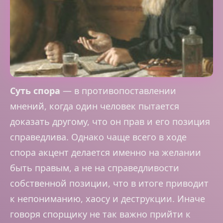
Суть спора
— в противопоставлении
мнений, когда один человек пытается
доказать другому, что он прав и его позиция
справедлива. Однако чаще всего в ходе
спора акцент делается именно на желании
быть правым, а не на справедливости
собственной позиции, что в итоге приводит
к непониманию, хаосу и деструкции. Иначе
говоря спорщику не так важно прийти к