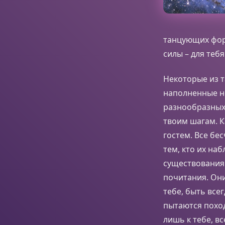
танцующих форм
силы – для теб
Некоторые из т
наполненные н
разнообразных 
твоим шагам. 
гостем. Все бе
тем, кто их на
существования.
почитания. Он
тебе, быть все
пытаются поход
лишь к тебе, в