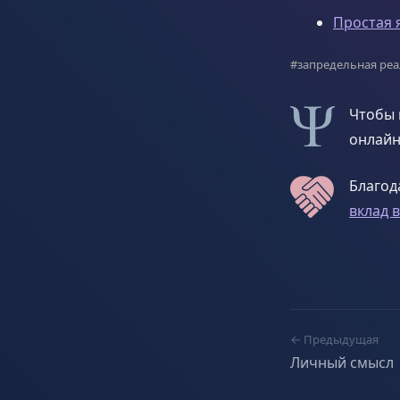
Простая 
#запредельная ре
Чтобы 
онлайн
Благод
вклад 
← Предыдущая
Личный смысл