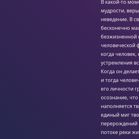
В какой-то мом
мудрости, веры
неведение. В с
бесконечно мал
безжизненной с
человеческой ф
когда человек, 
устремления вс
Когда он делае
и тогда челове
его личности г
осознание, что
наполняется тв
единый миг тво
перерождений 
потоке реки жи