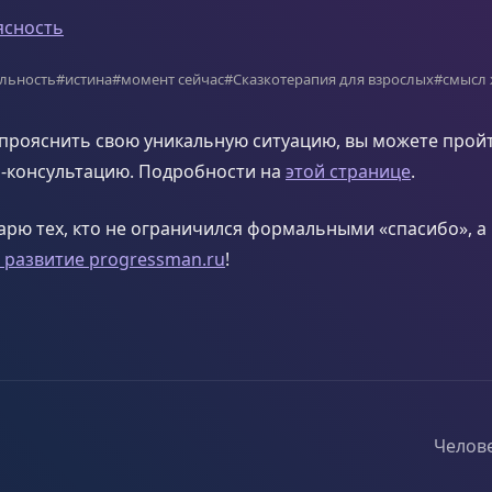
ясность
альность
#истина
#момент сейчас
#Сказкотерапия для взрослых
#смысл
прояснить свою уникальную ситуацию, вы можете прой
-консультацию. Подробности на
этой странице
.
арю тех, кто не ограничился формальными «спасибо», а
в развитие progressman.ru
!
Челове