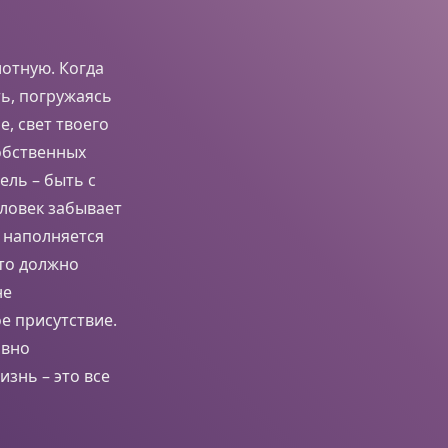
лотную. Когда
ть, погружаясь
, свет твоего
собственных
ель – быть с
еловек забывает
ь наполняется
что должно
не
ое присутствие.
овно
изнь – это все