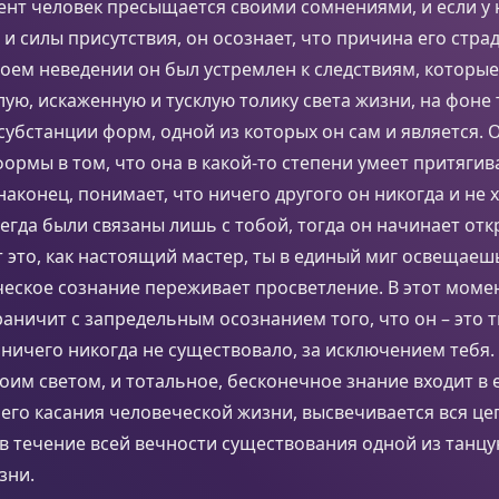
ент человек пресыщается своими сомнениями, и если у 
 и силы присутствия, он осознает, что причина его стра
воем неведении он был устремлен к следствиям, которые
ую, искаженную и тусклую толику света жизни, на фоне
убстанции форм, одной из которых он сам и является. 
ормы в том, что она в какой-то степени умеет притягива
наконец, понимает, что ничего другого он никогда и не х
егда были связаны лишь с тобой, тогда он начинает отк
т это, как настоящий мастер, ты в единый миг освещаешь
ческое сознание переживает просветление. В этот моме
раничит с запредельным осознанием того, что он – это 
 ничего никогда не существовало, за исключением тебя.
оим светом, и тотальное, бесконечное знание входит в е
его касания человеческой жизни, высвечивается вся це
в течение всей вечности существования одной из танц
зни.