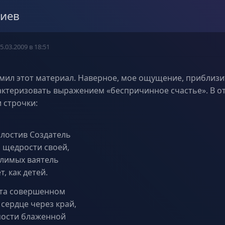
риев
5.03.2009 в 18:51
ил этот материал. Наверное, мое ощущение, приблизи
ктеризовать выражением «беспричинное счастье». В о
 строчки:
лостив Создатель
 щедрости своей,
лимых ваятель
, как детей.
ета совершенном
 сердце через край,
мости блаженной