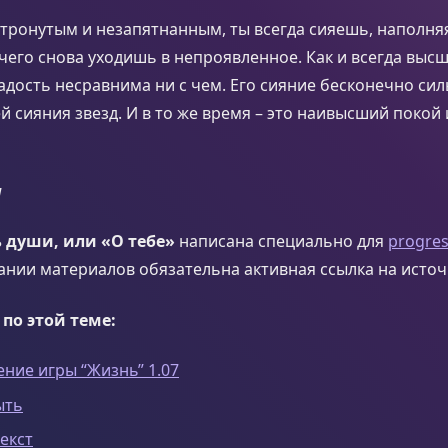
атронутым и незапятнанным, ты всегда сияешь, наполн
чего снова уходишь в непроявленное. Как и всегда высш
радость несравнима ни с чем. Его сияние бесконечно сил
 сияния звезд. И в то же время – это наивысший покой и
н
 души, или «О тебе»
написана специально для
progre
ании материалов обязательна активная ссылка на исто
 по этой теме:
ние игры “Жизнь” 1.07
ыть
екст