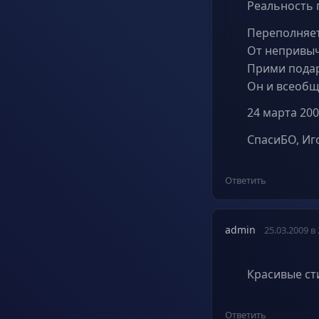
Реальность 
Переполняет
От непривыч
Прими подар
Он и всеобщ
24 марта 2009
СпасиБО, Иго
Ответить
admin
25.03.2009 в 
Красивые ст
Ответить