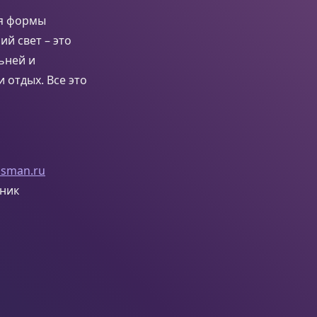
яя формы
ий свет – это
ьней и
 отдых. Все это
ssman.ru
чник