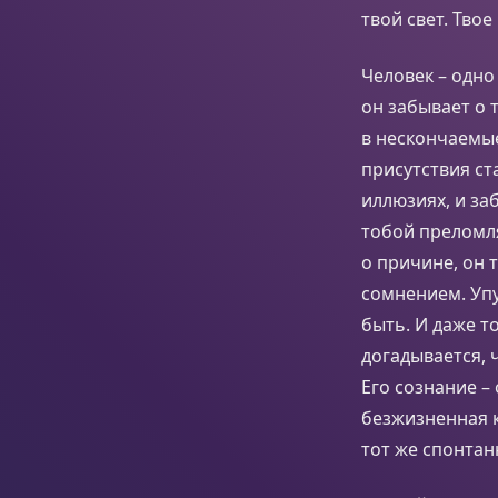
твой свет. Твое
Человек – одно
он забывает о 
в нескончаемые
присутствия ст
иллюзиях, и за
тобой преломля
о причине, он 
сомнением. Упу
быть. И даже т
догадывается, ч
Его сознание –
безжизненная ку
тот же спонтан