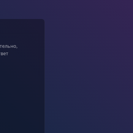
тельно,
твет