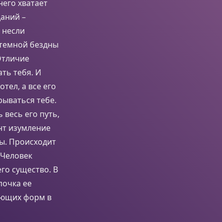
него хватает
даний –
 несли
 темной бездны
Отличие
ть тебя. И
отел, а все его
рываться тебе.
 весь его путь,
нт изумление
ты. Происходит
 Человек
го существо. В
почка ее
ующих форм в