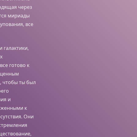
одящая через
атся мириады
упования, все
 галактики,
х
все готово к
оценным
, чтобы ты был
оего
ния и
иженными к
исутствия. Они
устремления
уществование,