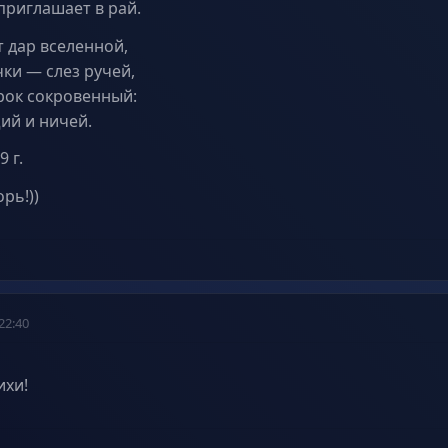
приглашает в рай.
 дар вселенной,
ки — слез ручей,
ок сокровенный:
ий и ничей.
 г.
рь!))
22:40
ихи!