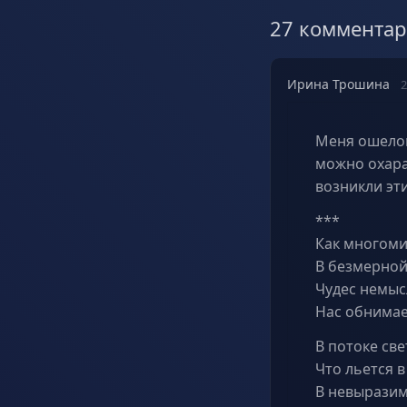
27 коммента
Ирина Трошина
2
Меня ошелом
можно охара
возникли эти
***
Как многоми
В безмерной
Чудес немыс
Нас обнимает
В потоке св
Что льется в
В невырази