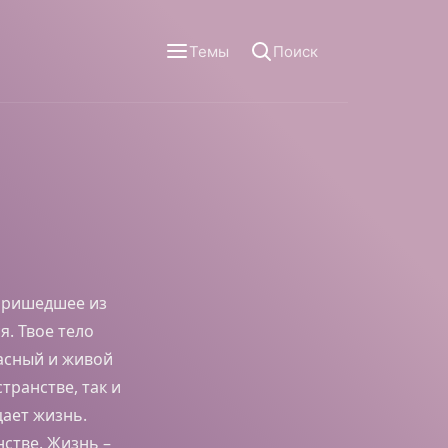
Темы
Поиск
 пришедшее из
. Твое тело
асный и живой
транстве, так и
цает жизнь.
нстве. Жизнь –