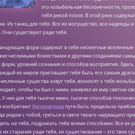
это колыбельная бесконечности, прох
тебя рекой покоя. В этой реке содерж
. Их танец для тебя. Все их могущество, все надежды и 
я. Они существуют ради тебя.
анцующих форм содержат в себе несметные вселенные и
еисчислимыми божествами и другими созданиями самы
форм, уровней сознания и способов восприятия. Здесь 
Каждый из миров приглашает тебя быть его самым драг
счисленные существа зовут тебя, возносят к тебе мольбы
блюдает, чтобы ты был с ними, оживлял их мир светом св
 У них для тебя тысячи имен, тысячи способов поклоне
и изобретают
бесконечные
пути быть предельно прибл
гда рядом с тобой, греться в свете твоего чарующего пр
ить на тебя, подражать тебе всеми способами. Все их 
се их старания ради тебя, их существование – это твое с