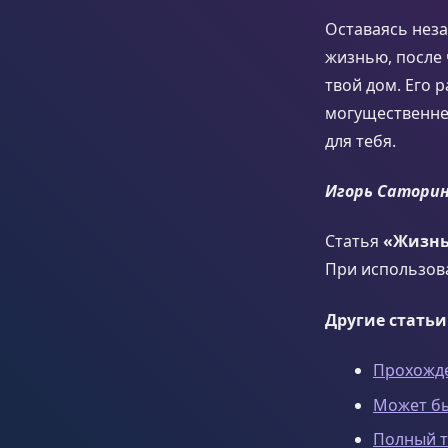
Оставаясь нез
жизнью, после 
твой дом. Его 
могущественней
для тебя.
Игорь Сатори
Статья
«Жизнь
При использов
Другие статьи
Прохожде
Может б
Полный т