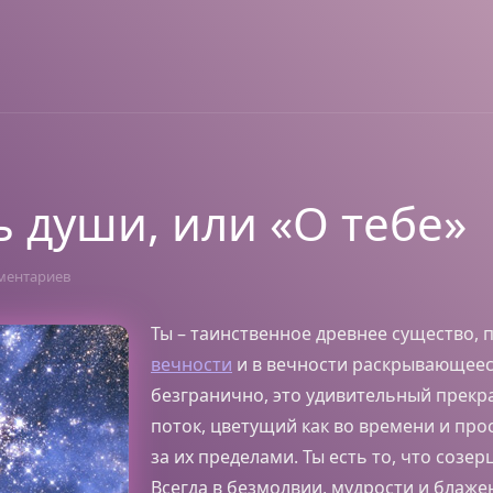
 души, или «О тебе»
ментариев
Ты – таинственное древнее существо,
вечности
и в вечности раскрывающееся
безгранично, это удивительный прекр
поток, цветущий как во времени и прос
за их пределами. Ты есть то, что созер
Всегда в безмолвии, мудрости и блаже