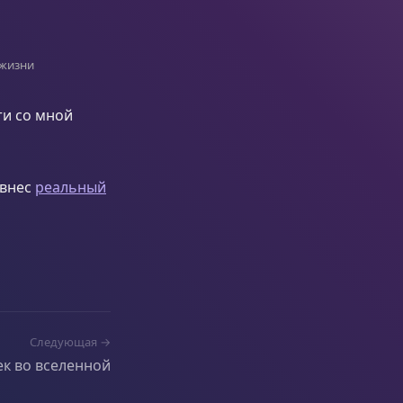
 жизни
ти со мной
 внес
реальный
Следующая →
к во вселенной