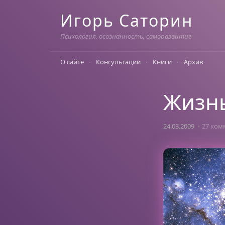
Skip
Игорь Саторин
to
content
Психология, осознанность, саморазвитие
О сайте
Консультации
Книги
Архив
Жизнь
24.03.2009
27 ком