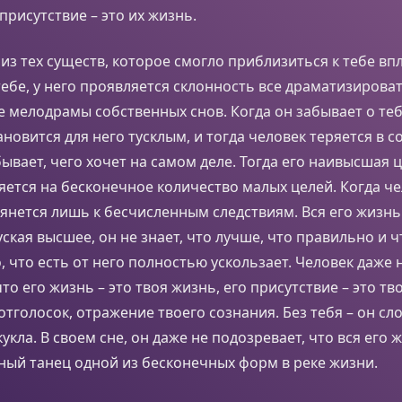
 присутствие – это их жизнь.
 из тех существ, которое смогло приблизиться к тебе вп
тебе, у него проявляется склонность все драматизирова
 мелодрамы собственных снов. Когда он забывает о тебе
ановится для него тусклым, и тогда человек теряется в 
бывает, чего хочет на самом деле. Тогда его наивысшая ц
ется на бесконечное количество малых целей. Когда ч
тянется лишь к бесчисленным следствиям. Вся его жизн
ская высшее, он не знает, что лучше, что правильно и 
о, что есть от него полностью ускользает. Человек даже 
то его жизнь – это твоя жизнь, его присутствие – это тв
 отголосок, отражение твоего сознания. Без тебя – он сл
кла. В своем сне, он даже не подозревает, что вся его ж
ный танец одной из бесконечных форм в реке жизни.