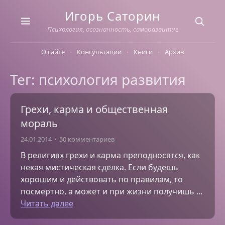
Skip
Игорь Саторин
to
content
Психология, осознанность, саморазвитие
О сайте
Консультации
Книги
Архив
Тег: психология развития
Грехи, карма и общественная
мораль
24.01.2014
50 комментариев
В религиях грехи и карма преподносятся, как
некая мистическая сделка. Если будешь
хорошим и действовать по правилам, то
посмертно, а может и при жизни получишь ...
Читать далее