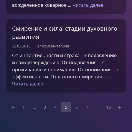
вожделенное коварное ...
Читать далее
Смирение и сила: стадии духовного
развития
22.03.2013
137 комментариев
От инфантильности и страха – к подавлению
и самоутверждению. От подавления – к
проживанию и пониманию. От понимания – к
эффективности. От ложного смирения – ...
Читать далее
←
1
…
3
4
5
6
7
…
10
→