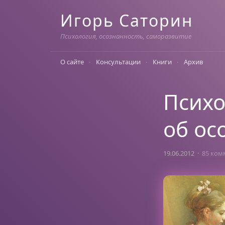
Skip
Игорь Саторин
to
content
Психология, осознанность, саморазвитие
О сайте
Консультации
Книги
Архив
Психо
об ос
19.06.2012
85 ком