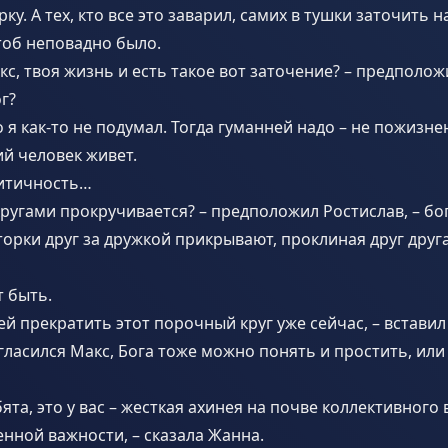
у. А тех, кто все это заварил, самих в тушки заточить н
тоб неповадно было.
кс, твоя жизнь и есть такое вот заточение? – предположи
г?
о я как-то не подумал. Тогда гуманней надо – не пожизнен
ий человек живет.
ритичность…
кругами прокручивается? – предположил Ростислав, – б
торки друг за дружкой прикрывают, проклиная друг друг
т быть.
ей прекратить этот порочный круг уже сейчас, – вставил
огласился Макс, Бога тоже можно понять и простить, или
бята, это у вас – жесткая ахинея на почве коллективного
енной важности, – сказала Жанна.