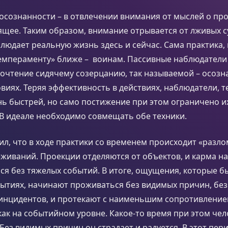
осознанности – в отвлечении внимания от мыслей о пр
ящее. Таким образом, внимание отрывается от лживых 
людает реальную жизнь здесь и сейчас. Сама практика,
темпераменту» ближе – воинам. Пассивные наблюдатели
очтение сидячему созерцанию, так называемой – осозн
виях. Теряя эффективность в действиях, наблюдатели, т
ь быстрей, но само постижение при этом ограничено и
В идеале необходимо совмещать обе техники.
л, что в ходе практики со временем происходит «разло
живаний. Проекции отделяются от объектов, и карма н
я без тяжелых событий. В итоге, ощущения, которые б
ытиях, начинают проживаться без видимых причин, без
инцидентов, и протекают с наименьшим сопротивлением
как на событийном уровне. Какое-то время при этом чел
Без видимых причин он страдает и радуется. В этот пер