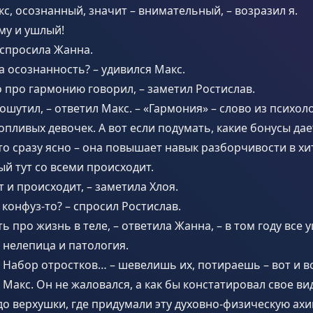
кс, осознанный, значит – внимательный, – возразил я.
ому и ушлый!
– спросила Жанна.
да осознанность? – удивился Макс.
о про гармонию говорил, – заметил Ростислав.
пошутил, – ответил Макс. – «Гармония» – слово из психол
опливых девочек. А вот если подумать, какие бонусы дае
то сразу ясно – она повышает навык разборчивости в х
ый тут со всеми происходит.
т и происходит, – заметила Хлоя.
а конфуз-то? – спросил Ростислав.
ть про жизнь в теле, – ответила Жанна, – в том году все
– нелепица и патология.
? Набор отростков… – шевелишь их, потираешь – вот и вс
 Макс. Он не жаловался, а как бы констатировал свое вид
до верхушки, где придумали эту духовно-физическую ахи