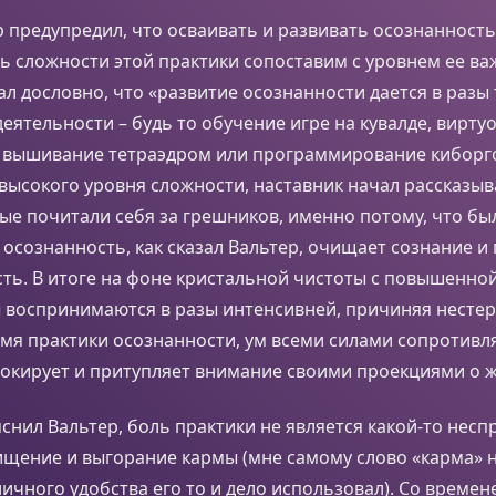
 предупредил, что осваивать и развивать осознанност
ь сложности этой практики сопоставим с уровнем ее ва
ал дословно, что «развитие осознанности дается в разы
еятельности – будь то обучение игре на кувалде, вирту
 вышивание тетраэдром или программирование киборг
высокого уровня сложности, наставник начал рассказыв
ые почитали себя за грешников, именно потому, что бы
о осознанность, как сказал Вальтер, очищает сознание 
ь. В итоге на фоне кристальной чистоты с повышенной
 воспринимаются в разы интенсивней, причиняя несте
мя практики осознанности, ум всеми силами сопротивл
окирует и притупляет внимание своими проекциями о 
яснил Вальтер, боль практики не является какой-то нес
ищение и выгорание кармы (мне самому слово «карма» н
личного удобства его то и дело использовал). Со време