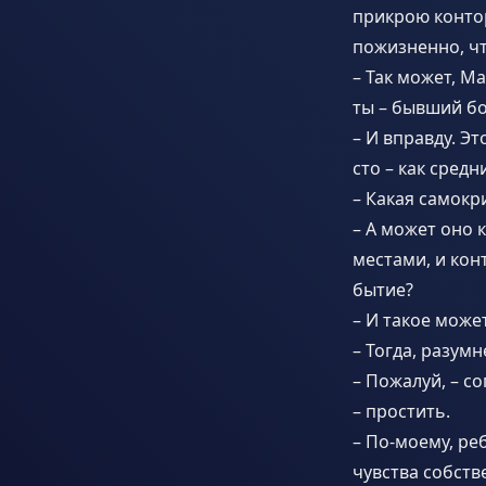
прикрою конторк
пожизненно, ч
– Так может, Ма
ты – бывший бо
– И вправду. Эт
сто – как средн
– Какая самок
– А может оно 
местами, и кон
бытие?
– И такое може
– Тогда, разумн
– Пожалуй, – с
– простить.
– По-моему, ре
чувства собств