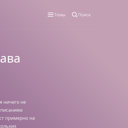
Темы
Поиск
лава
я ничего не
написанием
кст примерно на
кольких