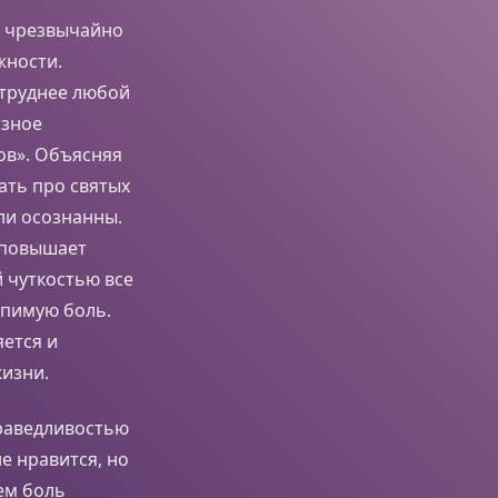
ь чрезвычайно
жности.
 труднее любой
озное
ов». Объясняя
ать про святых
ли осознанны.
и повышает
 чуткостью все
рпимую боль.
яется и
жизни.
праведливостью
е нравится, но
нем боль