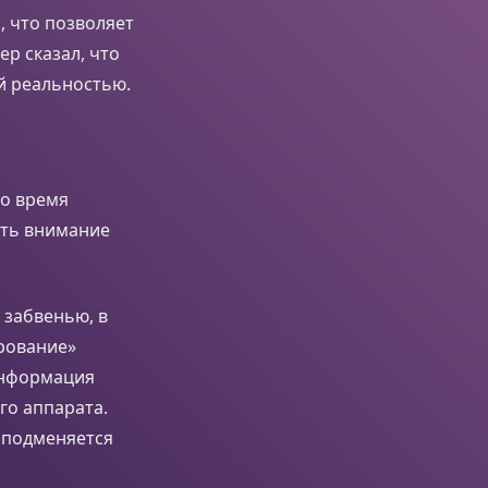
, что позволяет
р сказал, что
й реальностью.
во время
ить внимание
 забвенью, в
ирование»
информация
го аппарата.
я подменяется