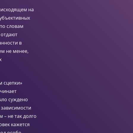
оисходящем на
субъективных
 по словам
 отдают
анности в
ем не менее,
х
м сцепки»
ачинает
ыло суждено
 зависимости
 – не так долго
овек кажется
иод особо