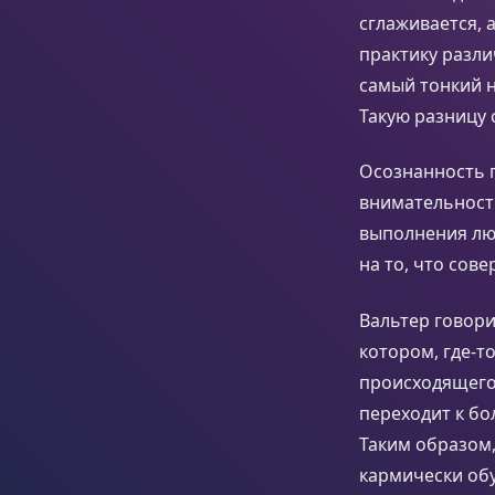
сглаживается, 
практику разли
самый тонкий н
Такую разницу
Осознанность 
внимательность
выполнения люб
на то, что сов
Вальтер говор
котором, где-т
происходящего
переходит к б
Таким образом,
кармически об