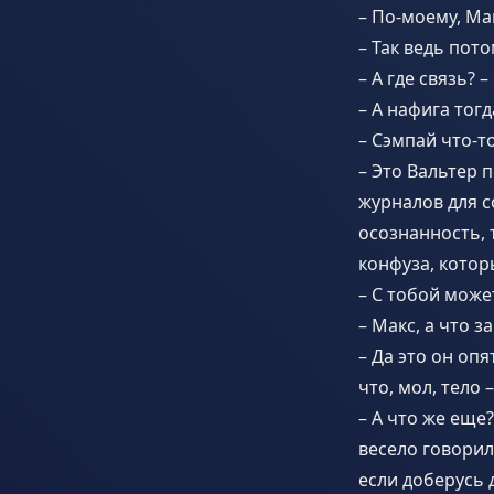
– По-моему, Ма
– Так ведь пот
– А где связь? 
– А нафига тог
– Сэмпай что-т
– Это Вальтер 
журналов для с
осознанность, 
конфуза, котор
– С тобой може
– Макс, а что з
– Да это он опя
что, мол, тело 
– А что же еще
весело говорил
если доберусь 