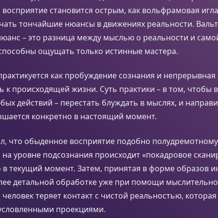
а восприятие становится острым, как вольфрамовая игла
чать тончайшие нюансы в движениях реальности. Вальте
юанс – это разница между мыслью о реальности и само
 способны ощущать только истинные мастера.
практикуется как пробуждение сознания и непрерывная
 к происходящей жизни. Суть практики – в том, чтобы 
ых действий – перестать блуждать в мыслях, и направ
ершается конкретно в настоящий момент.
ил, что обыденное восприятие подобно полудремотному
о на уровне подсознания происходит «покадровое скан
 в текущий момент. Затем, принятая в форме образов 
олее детальной обработке уже при помощи мыслительно
 человек теряет контакт с чистой реальностью, котора
условленными проекциями.