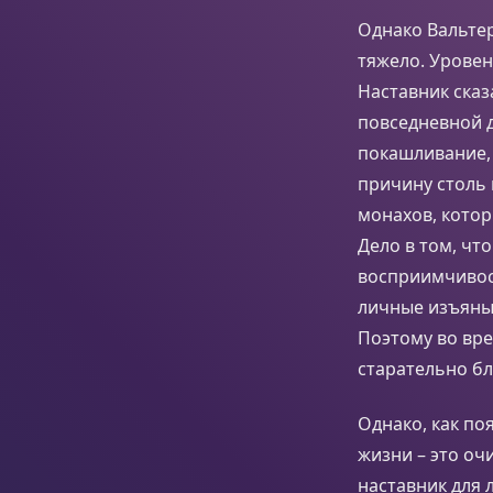
Однако Вальтер
тяжело. Уровен
Наставник сказ
повседневной д
покашливание,
причину столь 
монахов, котор
Дело в том, чт
восприимчивост
личные изъяны
Поэтому во вре
старательно бл
Однако, как по
жизни – это оч
наставник для 