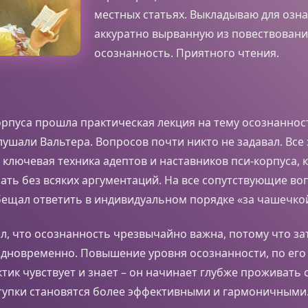
местных статьях. Выкладываю для озн
аккуратно вырванную из повествовани
осознанность. Приятного чтения.
орпуса прошла практическая лекция на тему осознаннос
ушали Вальтера. Вопросов почти никто не задавал. Все 
 ключевая техника адептов и наставников пси-корпуса, 
ть без всяких аргументаций. На все сопутствующие во
ещал ответить в индивидуальном порядке «за чашечкой
л, что осознанность чрезвычайно важна, потому что за
дновременно. Повышение уровня осознанности, по его 
актик чувствует и знает – он начинает глубже проживать 
ступки становятся более эффективными и гармоничными