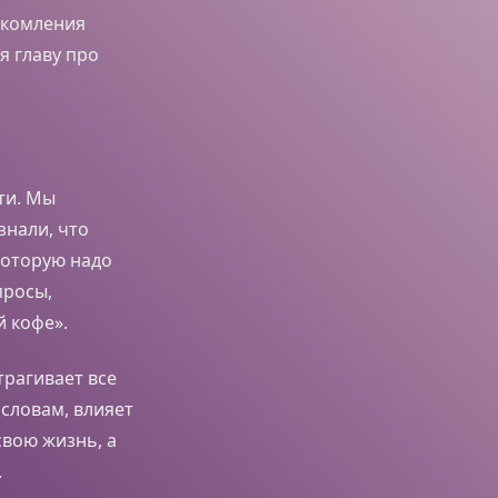
акомления
я главу про
ти. Мы
знали, что
которую надо
просы,
 кофе».
трагивает все
словам, влияет
свою жизнь, а
.