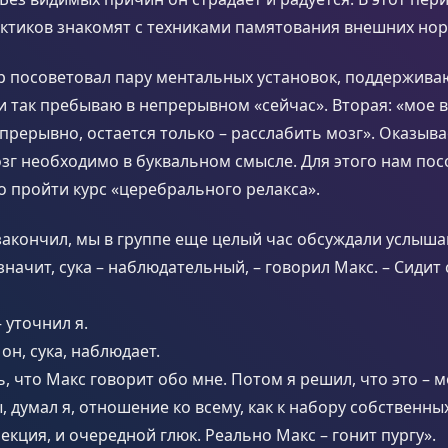
ктиков знакомят с техниками памятования внешних нор
р посоветовал пару ментальных установок, поддержива
 и так пребываю в непрерывном «сейчас». Вторая: «мое 
прерывно, остается только – расслабить мозг». Оказыва
зг необходимо в буквальном смысле. Для этого нам по
 пройти курс «церебрального релакса».
закончил, мы в группе еще целый час обсуждали услыша
начит, сука – наблюдательный, – говорил Макс. – Сидит с
 уточнил я.
а он, сука, наблюдает.
, что Макс говорит обо мне. Потом я решил, что это – м
, думал я, отношение ко всему, как к набору собственны
екция, и очередной глюк. Реально Макс – гонит пургу».