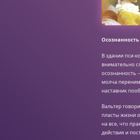
Осознанность
В здании пси-к
внимательно сл
осознанность –
молча перенима
наставник пооб
Вальтер говори
пласты жизни о
на все, что пр
действия и по