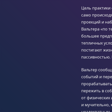
Цель практики 
само происход
проекций и наб
Вальтера «по 
большее предп
тепличных усло
постигают жизн
пассивностью. 
Вальтер сообщи
событий и пере
прорабатыватьс
пережить в соб
от физических 
и мучительно, 
неадекватным. 