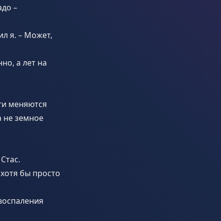
адо –
л я. – Может,
но, а лет на
оги меняются
а не земное
 Стас.
 хотя бы просто
 воспаления