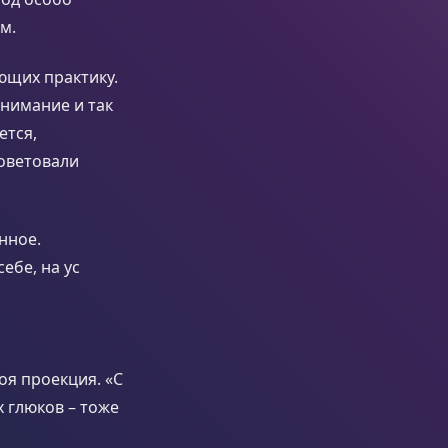
м.
ющих практику.
внимание и так
ется,
советовали
нное.
ебе, на ус
оя проекция. «С
х глюков – тоже