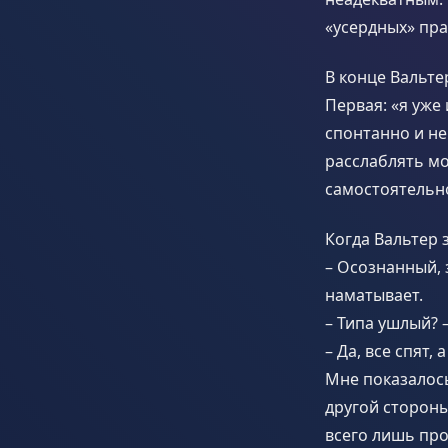
«усердных» пра
В конце Вальте
Первая: «я уже
спонтанно и не
расслаблять мо
самостоятельно
Когда Вальтер 
– Осознанный, з
наматывает.
– Типа ушлый? –
– Да, все спят, 
Мне показалось
другой стороны
всего лишь про