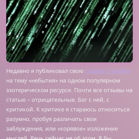
Недавно я публиковал свою
старую статейку
на тему «небытия» на одном популярном
эзотерическом ресурсе. Почти все отзывы на
статью – отрицательные. Бог с ней, с
критикой. К критике я стараюсь относиться
разумно, пробуя различать свои
заблуждения, или «корявое» изложение
мыслей. Речь сейчас не об этом. Я бы