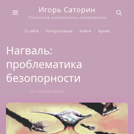
Skip
Игорь Саторин
to
content
Психология, осознанность, саморазвитие
О сайте
Консультации
Книги
Архив
Нагваль:
проблематика
безопорности
31.05.2010
105 комментариев