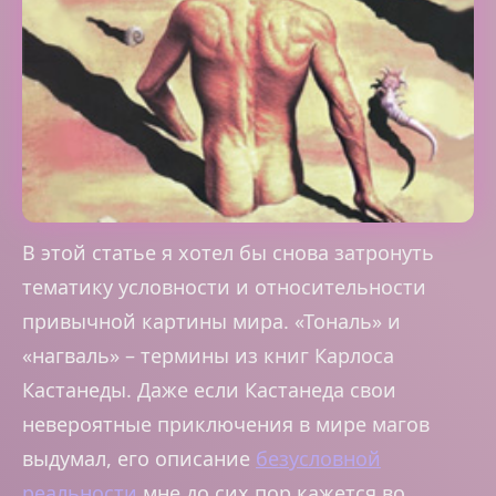
В этой статье я хотел бы снова затронуть
тематику условности и относительности
привычной картины мира. «Тональ» и
«нагваль» – термины из книг Карлоса
Кастанеды. Даже если Кастанеда свои
невероятные приключения в мире магов
выдумал, его описание
безусловной
реальности
мне до сих пор кажется во